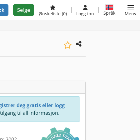
øk
Selge
Språk
Ønskeliste
(0)
Logg inn
Meny
istrer deg gratis eller logg
 tilgang til all informasjon.
en: 2002