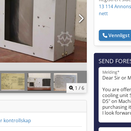
13 114 Annons
nett
Vennligst 
SEND FORE
Melding*
1
/
6
r kontrollskap