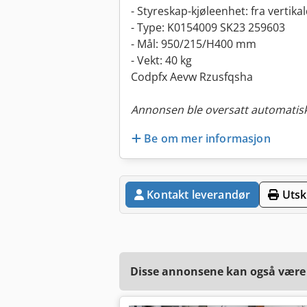
- Styreskap-kjøleenhet: fra vertik
- Type: K0154009 SK23 259603
- Mål: 950/215/H400 mm
- Vekt: 40 kg
Codpfx Aevw Rzusfqsha
Annonsen ble oversatt automatisk
Be om mer informasjon
Kontakt leverandør
Utskr
Disse annonsene kan også være a