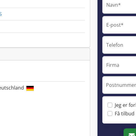
Navn*
S
E-post*
Telefon
Firma
Postnummer 
Deutschland
Jeg er fo
Få tilbud