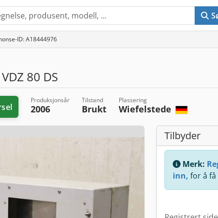
S
nonse-ID: A18444976
 VDZ 80 DS
Produksjonsår
Tilstand
Plassering
rsel
2006
Brukt
Wiefelstede
Tilbyder
Merk:
Reg
inn,
for å få
Registrert sid