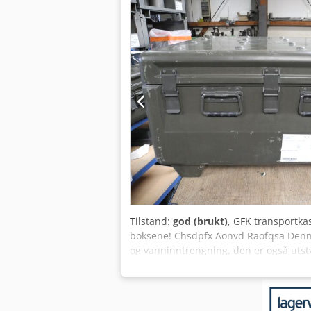
Tilstand:
god (brukt)
, GFK transportka
boksene! Chsdpfx Aonvd Raofqsa Denne
og vanninntrengning, den er også utsty
typer varer lagres i praktisk talt alle
Kassene beskytter innholdet perfekt mo
kassen med og uten pallebein for unders
oss beskjed dersom du absolutt trenge