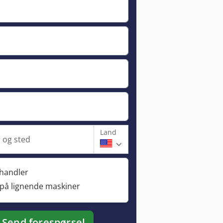
Land
og sted
rhandler
 på lignende maskiner
Send forespørsel