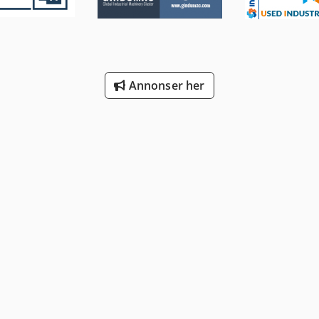
g med fast skuminnredning Kassene er i god visuell og teknisk stan
e, men påvirker ikke bruksverdien. Vi har hundrevis av kasser også 
- og damptett (luft- og vanntett) - lufttransportbar i henhold til LTR
elvrettende bærehåndtak - gjennom noppesystem kan kassene stable
rt merverdiavgift utstedes. Privatpersoner kan kjøpe kassene via "k
Annonser her
ikke! Varen selges under utelukkelse av enhver garanti og mangelans
ller forsett fra selgers side, samt for skader på liv, kropp eller he
på oppgitt adresse.