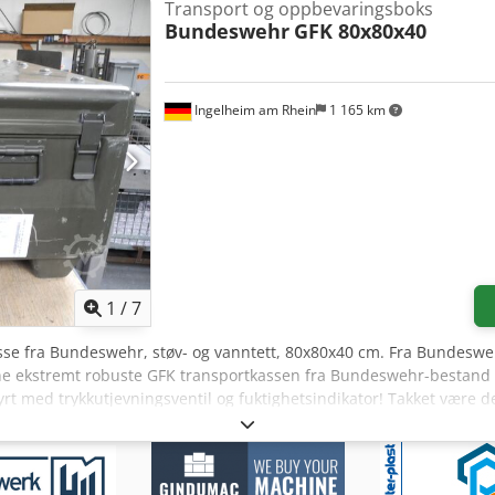
Transport og oppbevaringsboks
Bundeswehr
GFK 80x80x40
Ingelheim am Rhein
1 165 km
1
/
7
sse fra Bundeswehr, støv- og vanntett, 80x80x40 cm. Fra Bundeswehr
 ekstremt robuste GFK transportkassen fra Bundeswehr-bestand er
rt med trykkutjevningsventil og fuktighetsindikator! Takket være d
 regioner i verden, da både luftfuktighet og varierende trykk kan ov
t støt og slag, mot fukt og væte, samt ved vekslende klima og ekstr
tøtting. Disse medfølger vanligvis ikke. Vi kan ikke garantere at d
r pallebein ved kjøp! Prisen gjelder alltid for én komplett kass