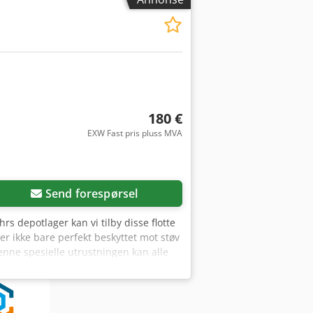
180 €
EXW Fast pris pluss MVA
Send forespørsel
s depotlager kan vi tilby disse flotte
 ikke bare perfekt beskyttet mot støv
enne spesielle utrustningen kan alle
ervåkes og kompenseres optimalt.
eme klimatiske forhold! Bildene viser
e følger med hver kasse – vennligst gi
e med lokk! Mål: 800mm x 800mm x 400mm