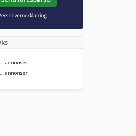
Personvernerklæring
aks
... annonser
... annonser