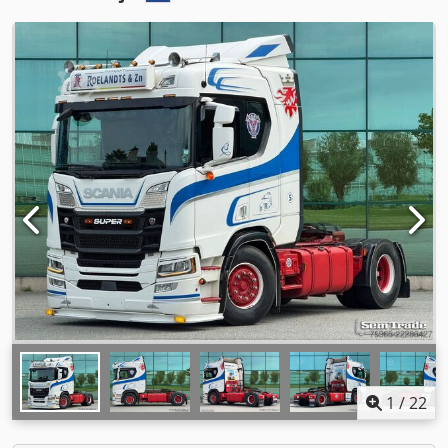
1
/
22