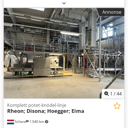
Annonse
1
/
44
Komplett potet-knödel-linje
Rheon; Disona; Hoegger; Eima
Schore
1 040 km