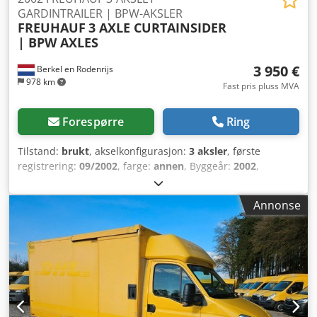
GARDINTRAILER | BPW-AKSLER
FREUHAUF
3 AXLE CURTAINSIDER
| BPW AXLES
3 950 €
Berkel en Rodenrijs
978 km
Fast pris pluss MVA
Forespørre
Ring
Tilstand:
brukt
, akselkonfigurasjon:
3 aksler
, første
registrering:
09/2002
, farge:
annen
, Byggeår:
2002
,
Egenvekt: 6 800 kg Aksel 1: venstre 8 mm, høyre 8 mm
Aksel 2: venstre 10 mm, høyre 10 mm Dksdpfxjwhn Irs
Annonse
Abijr Aksel 3: venstre 7 mm, høyre 7 mm