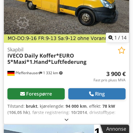
1
/
14
Skapbil
IVECO
Daily Koffer*EURO
5*Maxi*1.Hand*Luftfederung
3 900 €
Pfeffenhausen
1 332 km
Fast pris pluss MVA
Forespørre
Ring
Tilstand:
brukt
, kjørelengde:
94 000 km
, effekt:
78 kW
(106,05 hk)
, første registrering:
10/2014
, drivstofftype:
diesel
, totalvekt:
3 500 kg
, farge:
gul
, girtype:
automatisk
,
utslippsklasse:
Euro 5
, antall seter:
2
, Utstyr:
ABS,
Annonse
elektronisk stabilitetsprogram (ESP), partikkelfilter,