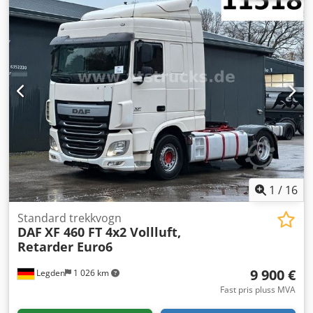
sentral låsing
,
1
/
16
Standard trekkvogn
DAF
XF 460 FT 4x2 Vollluft,
Retarder Euro6
9 900 €
Legden
1 026 km
Fast pris pluss MVA