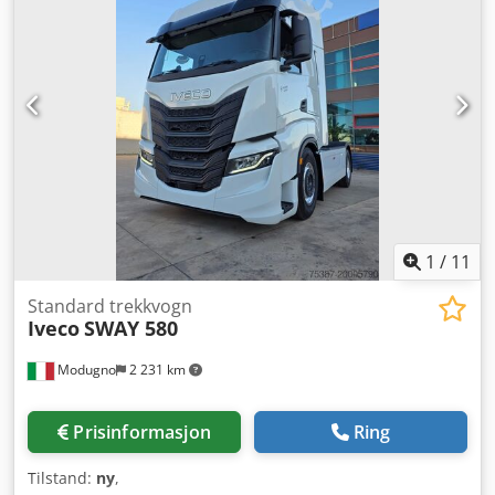
1
/
11
Standard trekkvogn
Iveco
SWAY 580
Modugno
2 231 km
Prisinformasjon
Ring
Tilstand:
ny
,