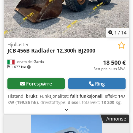
1
/
14
Hjullaster
JCB
456B Radlader 12.300h BJ2000
18 500 €
Lonato del Garda
1 677 km
Fast pris pluss MVA
Forespørre
Ring
Tilstand:
brukt
, Funksjonalitet:
fullt funksjonell
, effekt:
147
kW (199,86 hk)
, drivstofftype:
diesel
, totalvekt:
18 200 kg
,
Byggeår:
2000
, driftstimer:
12 370 h
,
Annonse