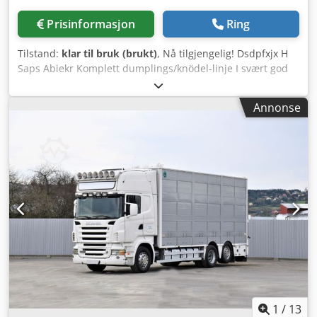
Prisinformasjon
Ring
Tilstand:
klar til bruk (brukt)
, Nå tilgjengelig! Dsdpfxjx H
Saps Abiekr Komplett dumplings/knödel-linje I svært god
stand. Kapasiteten til produksjonslinjen er 1200 kg per
time. For ytterligere spesifikasjoner av denne linjen, se
Annonse
vedleggene. Linjen kan inspiseres i Stavenhagen, Tyskland.
Installasjonen er fortsatt fullt operativ og tilkoblet strøm,
noe som muliggjør en demonstrasjon. Linjen er komplett
og starter med lagring av potetflak. Disse blandes deretter
i riktig forhold. Systemet kan også behandle andre råvarer
som brøddeig eller andre ingredienser. For dette er det et
ekstra bigbag-stasjon tilgjengelig. Etter blanding blir
produktet veid og ytterligere blandet, før det går videre til
formemaskinene fra Rheon. Rheon-maskinene former
produktet; om ønskelig kan det også tilføres en intern
fylling. Deretter går produktet til panerings-trommelen og
videre til sjokkfryseren, hvor utsiden herdes for å sikre god
pakkbarhet. Etter innfrysing veies produktet med en
multihead-vekt og pakkes i doypack-poser. Deretter
1
/
13