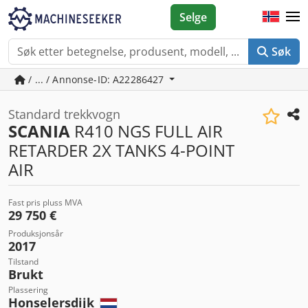
Selge
Søk
/ ... / Annonse-ID: A22286427
Standard trekkvogn
SCANIA
R410 NGS FULL AIR
RETARDER 2X TANKS 4-POINT
AIR
Fast pris pluss MVA
29 750 €
Produksjonsår
2017
Tilstand
Brukt
Plassering
Honselersdijk