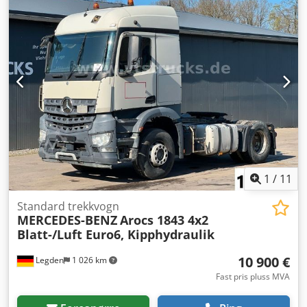
1
/
11
Standard trekkvogn
MERCEDES-BENZ
Arocs 1843 4x2
Blatt-/Luft Euro6, Kipphydraulik
10 900 €
Legden
1 026 km
Fast pris pluss MVA