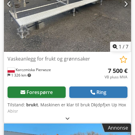
1
/
7
Vaskeanlegg for frukt og grønnsaker
7 500 €
Karczmiska Pierwsze
1 326 km
VB pluss MVA
Forespørre
Ring
Tilstand:
brukt
, Maskinen er klar til bruk Dkjdpfjxn Up Hox
Abisr
Annonse