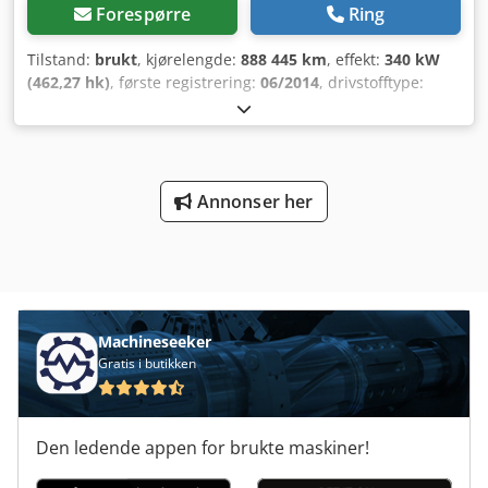
Forespørre
Ring
Tilstand:
brukt
, kjørelengde:
888 445 km
, effekt:
340 kW
(462,27 hk)
, første registrering:
06/2014
, drivstofftype:
diesel
, totalvekt:
18 000 kg
, akselkonfigurasjon:
2 aksler
,
neste kontroll (TÜV):
05/2026
, bremser:
retarder
, farge:
hvit
, girtype:
automatisk
, utslippsklasse:
Euro 6
, Utstyr:
aircondition, parkeringsvarmer
,
Annonser her
Machineseeker
Gratis i butikken
Den ledende appen for brukte maskiner!