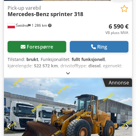
Pick-up varebil
Mercedes-Benz
sprinter 318
6 590 €
Świdno
1 286 km
VB pluss MVA
Forespørre
Ring
Tilstand:
brukt
, Funksjonalitet:
fullt funksjonell
,
kjørelengde:
522 572 km
, drivstofftype:
diesel
, egenvekt:
2 605 kg
, akselkonfigurasjon:
2 aksler
, drivstoff:
diesel
,
lasteromslengde:
4 300 mm
, lasteplassbredde:
2 100 mm
,
Annonse
lasteromshøyde:
2 100 mm
, Byggeår:
2008
, Mercedes
Sprinter Motor 3.0 318 CDI V6, 184 HK Dkodszcurxspfx Abijr
Aktuell kjørelengde: 522 600 km EU-kontroll gyldig til
22.12.2026 Bilen trenger karosseriarbeid, mekanisk i god
stand.