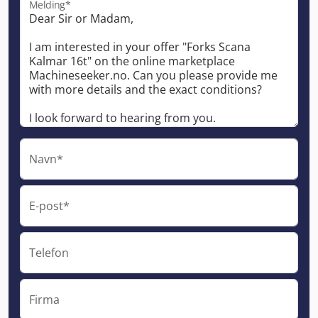
Melding*
Navn*
E-post*
Telefon
Firma