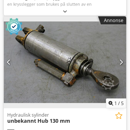
en krysslegger som brukes på slutten av en
innsettingslinje for å stable trykte produkter. Chedpfjtk S
Ecox Ahboa
Annonse
1
/
5
Hydraulisk sylinder
unbekannt
Hub 130 mm