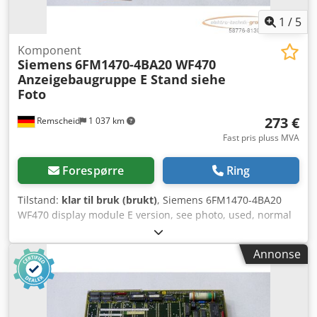
1
/
5
Komponent
Siemens
6FM1470-4BA20 WF470
Anzeigebaugruppe E Stand siehe
Foto
273 €
Remscheid
1 037 km
Fast pris pluss MVA
Forespørre
Ring
Tilstand:
klar til bruk (brukt)
, Siemens 6FM1470-4BA20
WF470 display module E version, see photo, used, normal
signs of wear, 100% functional Cjdpfsi Ed Hnex Ahboha
Annonse