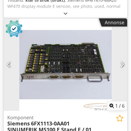
Tilstand:
klar til bruk (brukt)
, Siemens 6FM1470-4BA20
WF470 display module E version, see photo, used, normal
signs of use, 100% functional Chedpfx Aji Ed Hrehbsa
Annonse
1
/
6
Komponent
Siemens
6FX1113-0AA01
SINUMERIK MS100 E Stand F / 01