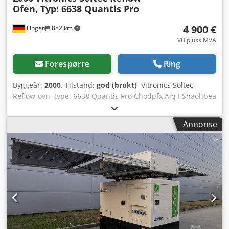
Ofen, Typ: 6638 Quantis Pro
4 900 €
Lingen
882 km
VB pluss MVA
Forespørre
Ring
Byggeår:
2000
, Tilstand:
god (brukt)
, Vitronics Soltec
Reflow-ovn, type: 6638 Quantis Pro Chodpfx Ajq I Shaohbea
Annonse