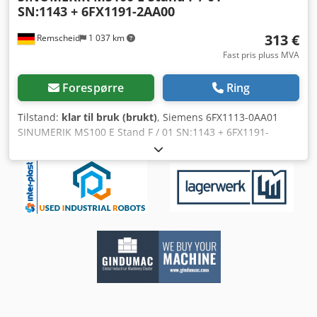
SN:1143 + 6FX1191-2AA00
313 €
Remscheid
1 037 km
Fast pris pluss MVA
Forespørre
Ring
Tilstand:
klar til bruk (brukt)
, Siemens 6FX1113-0AA01
SINUMERIK MS100 E Stand F / 01 SN:1143 + 6FX1191-
2AA00, brukt, normale bruksspor, 100 % funksjonell,
levering i henhold til bilder. Chsdpfx Aei Ed I Nshbea