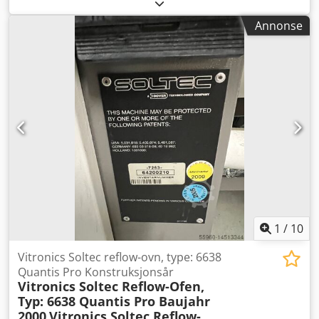
Tankkapasitet: 150 l Csdpfxofndpno Ahbjha Varmeeffekt:
20 kW Vekt: 1230 kg
Annonse
1
/
10
Vitronics Soltec reflow-ovn, type: 6638
Quantis Pro Konstruksjonsår
Vitronics Soltec Reflow-Ofen,
Typ: 6638 Quantis Pro Baujahr
2000
Vitronics Soltec Reflow-