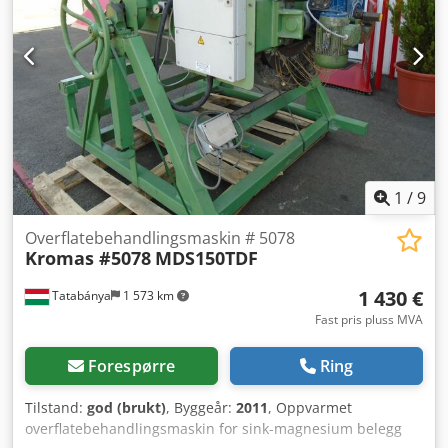
1
/
9
Overflatebehandlingsmaskin # 5078
Kromas #5078
MDS150TDF
1 430 €
Tatabánya
1 573 km
Fast pris pluss MVA
Forespørre
Ring
Tilstand:
god (brukt)
, Byggeår:
2011
, Oppvarmet
overflatebehandlingsmaskin for sink-magnesium belegg