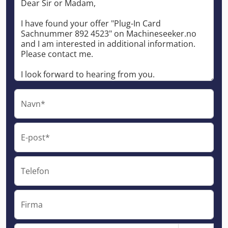
Navn*
E-post*
Telefon
Firma