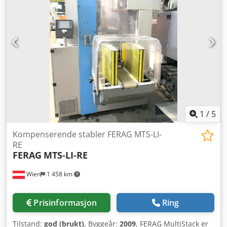
1
/
5
Kompenserende stabler FERAG MTS-LI-
RE
FERAG
MTS-LI-RE
Wien
1 458 km
Prisinformasjon
Ring
Tilstand:
god (brukt)
, Byggeår:
2009
, FERAG MultiStack er