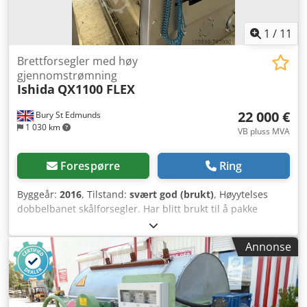
1
/
11
Brettforsegler med høy
gjennomstrømning
Ishida
QX1100 FLEX
22 000 €
Bury St Edmunds
1 030 km
VB pluss MVA
Forespørre
Ring
Byggeår:
2016
, Tilstand:
svært god (brukt)
, Høyytelses
dobbelbanet skålforsegler. Har blitt brukt til å pakke
lagdelte salater i runde skåler. Nypris over £300 000 i 2016.
Chedpfxsilfkgs Ahbsa
Annonse