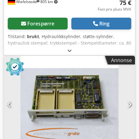
75 €
Wiefelstede
805 km
Fast pris pluss MVA
Forespørre
Ring
Tilstand:
brukt
, Hydraulikksylinder, støtte-sylinder,
hydraulisk stempel, trykkstempel - Stempeldiameter: ca. 80
mm Csdpfed Evuwjx Ahboha - Stempelstang: Ø 35 mm -
Slaglengde: 130 mm - Antall: 1 stk. tilgjengelig - Pris: per
Annonse
stykk - Mål: 470/170/H95 mm - Vekt: 11,3 kg