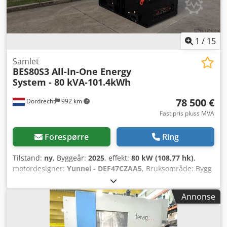
1
/
15
Samlet
BES80S3 All-In-One Energy
System - 80 kVA-101.4kWh
78 500 €
Dordrecht
992 km
Fast pris pluss MVA
Forespørre
Ring
Tilstand:
ny
, Byggeår:
2025
, effekt:
80 kW (108,77 hk)
,
motordesigner:
Yunnei - DEF47CZAA5
, Bruksområde: Bygg
og anlegg Egenvekt: 2.500 kg Generatorytelse: 80 kVA
Lasteromsdimensjoner: 300 x 115 x 200 cm CE-merking: ja
Annonse
Vanntankvolum: 150 l Kontakt DPX-teamet for mer
informasjon. = Flere valg og tilbehør = - Batteri -
Kontrollpanel Cedpfx Aheuidypebjha - Tankvogn