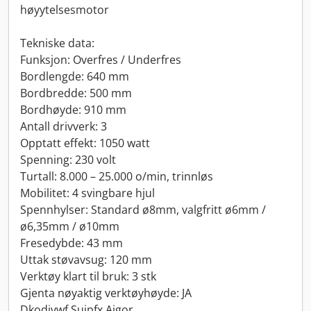
høyytelsesmotor
Tekniske data:
Funksjon: Overfres / Underfres
Bordlengde: 640 mm
Bordbredde: 500 mm
Bordhøyde: 910 mm
Antall drivverk: 3
Opptatt effekt: 1050 watt
Spenning: 230 volt
Turtall: 8.000 – 25.000 o/min, trinnløs
Mobilitet: 4 svingbare hjul
Spennhylser: Standard ø8mm, valgfritt ø6mm /
ø6,35mm / ø10mm
Fresedybde: 43 mm
Uttak støvavsug: 120 mm
Verktøy klart til bruk: 3 stk
Gjenta nøyaktig verktøyhøyde: JA
Dkodjvwf Sujpfx Aigor