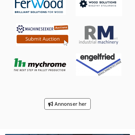
og fleksibel for bruk i industri og håndverk: Fasing,
notfresing, planfresing - Ideell som supplement til bord-
og CNC-freser - Kvalitet og effektivitet takket være slitesterk
høyytelsesmotor Tekniske data: Funksjon: Overfres /
Underfres Bordlengde: 640 mm Bordbredde: 500 mm
Bordhøyde: 910 mm Drivverksenheter: 3 Effektforbruk:
1050 watt Spenning: 230 volt Turtall: 8000–25000 o/min,
trinnløst justerbart Mobilitet: 4 svingbare hjul
Spennhylser: Standard Ø8 mm, valgfritt Ø6mm / Ø6,35mm
/ Ø10mm Fresedybde: 43 mm Tilkobling for støvavsug: 120
mm Antall tilgjengelige verktøy: 3 Reproduserbar
verktøyhøyde: JA Ettermonterbare drivverksenheter: Nei
(opp til 5 stk på RUWI Bordfres L) Vekt: 91 kg – Komplett
formontert RUWI bordfres M med 3 drivverksenheter –
Verktøybeskyttelse Dedpevwf Shsfx Aigokr – Avtakbar
sugetunnel med stusser Ø 120 mm – Bruksanvisning Nr.
10002
Annonser her