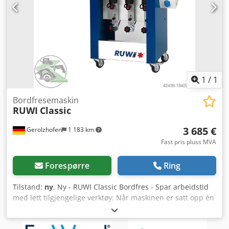
1
/
1
Bordfresemaskin
RUWI
Classic
3 685 €
Gerolzhofen
1 183 km
Fast pris pluss MVA
Forespørre
Ring
Tilstand:
ny
, Ny - RUWI Classic Bordfres - Spar arbeidstid
med lett tilgjengelige verktøy: Når maskinen er satt opp én
gang, kan drivverket gjentatte ganger festes i
forhåndsinnstilt posisjon med ett enkelt håndgrep - Mobil