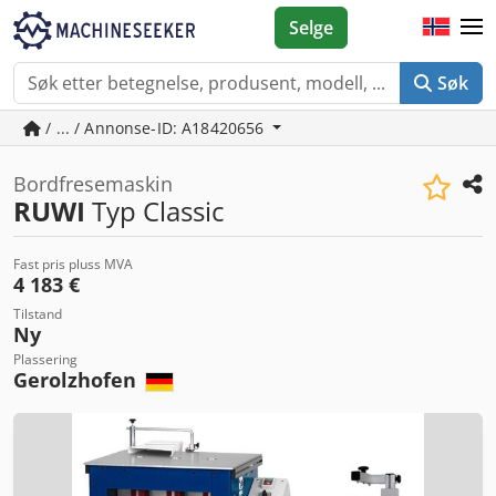
Selge
Søk
/ ... / Annonse-ID: A18420656
Bordfresemaskin
RUWI
Typ Classic
Fast pris pluss MVA
4 183 €
Tilstand
Ny
Plassering
Gerolzhofen