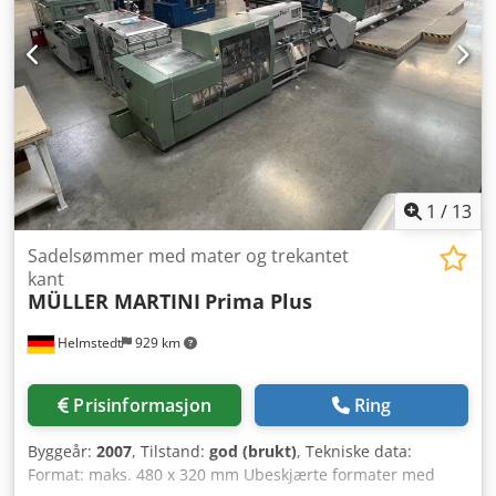
Ntfyofx Apajr Batteri volt: 12V Bilde er kun et eksempel –
Gaffelbord – Innvendig speil – Radioantenne –
Radioklargjøring – Info om ekstra hydraulikkfunksjon –
Deaktivering av tiltfunksjon JSM – Solskjerm foran i
takruten – Speil bak på maskinen – Vindusvisker tak –
Strømkabel 95 mm – Motorvarmer – Dieselforvarmer – EU-
spesifikasjon – Easy Link STD-modul 3. ventil, arbeidslys
bak, arbeidslys foran, partikkelfilter, full hytte, CE-sertifikat,
1
/
13
Sadelsømmer med mater og trekantet
kant
MÜLLER MARTINI
Prima Plus
Helmstedt
929 km
Prisinformasjon
Ring
Byggeår:
2007
, Tilstand:
god (brukt)
, Tekniske data:
Format: maks. 480 x 320 mm Ubeskjærte formater med