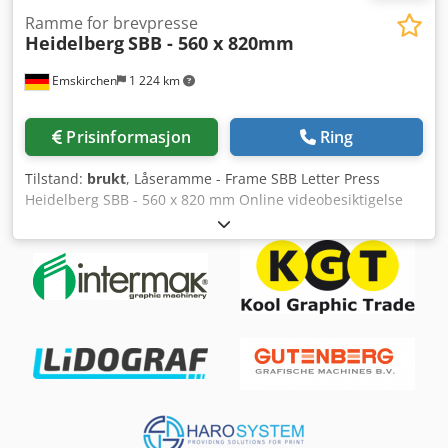
Ramme for brevpresse
Heidelberg
SBB - 560 x 820mm
Emskirchen
1 224 km
Prisinformasjon
Ring
Tilstand:
brukt
, Låseramme - Frame SBB Letter Press
Heidelberg SBB - 560 x 820 mm Online videobesiktigelse
via Skype-video Vi vil bli svært glade for et besøk fra deg –
flere maskiner på lager Tilgjengelig umiddelbart – Kan
inspiseres Dksdpfxjrffm Nj Apaer På lager i Emskirchen /
Nürnberg – Kan testes