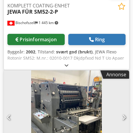
KOMPLETT COATING-ENHET
JEWA
FÜR SM52-2-P
Bischofszell
1 445 km
Prisinformasjon
Ring
Byggeår:
2002
, Tilstand:
svært god (brukt)
, JEWA Flexo
Rotonir SM52: M.nr.: 02010-0017 Dkjdpfxod Nd T Uo Apaer
BALDWIN: Type: FK-1-500 // Serienr.: 151166 // Art.-nr:
150.01.0001
Annonse