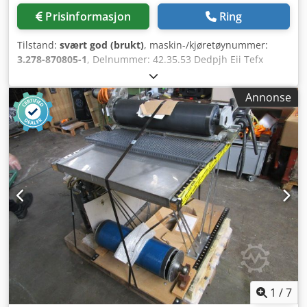
Prisinformasjon
Ring
Tilstand:
svært god (brukt)
, maskin-/kjøretøynummer:
3.278-870805-1
, Delnummer: 42.35.53 Dedpjh Eii Tefx
Apajkr Tekniske data og beskrivelse: se bilder
Annonse
1
/
7