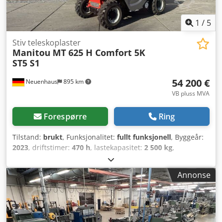
1
/
5
Stiv teleskoplaster
Manitou
MT 625 H Comfort 5K
ST5 S1
54 200 €
Neuenhaus
895 km
VB pluss MVA
Forespørre
Ring
Tilstand:
brukt
, Funksjonalitet:
fullt funksjonell
, Byggeår:
2023
, driftstimer:
470 h
, lastekapasitet:
2 500 kg
,
løftehøyde:
5 850 mm
, drivstofftype:
diesel
, byggehøyde:
1 920 mm
, egenvekt:
4 800 kg
, drivtype:
Diesel
,
Annonse
konstruksjonsbredde:
1 810 mm
, Teleskoptruck stiv
Lasttyngdepunkt: 500 Teknisk stand: svært god Dekk foran
type: Pneumatisk Dekk foran størrelse: 12-16,5 Dekk foran
tilstand: 80–100 % Dekk bak type: Pneumatisk Dekk bak
størrelse: 12-16,5 Dekk bak tilstand: 80–100 % Dkedpjv