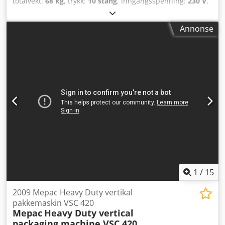
totalvekt:
68 kg
, trykk:
10 stang
, inngangsspenning:
230 V
,
slangepakkelengde:
5 000 mm
, CRYONOMIC COB62+
tørrisblåser. Demomaskin brukt til presentasjoner av
Annonse
distributøren i Polen, tilstand som ny. Brukt i ca. 20 timer
til demonstrasjoner. Leveringsomfanget inkluderer:
maskin, 5 m slange, pistol med standarddyse. Maks.
blåsetrykk: 10 bar. Luftforbruk: 0,5 - 5,5 m3/min.
Tørrisforbruk: 20 - 80 kg. Mulighet for bruk av
tilleggsmodul for slipemiddel for mer aggressiv rengjøring
med abrasiv. Dsdpfoq Rvakjx Apaskr Mulighet for bruk av
LED-lys på pistolen. Enkel og pålitelig drift og design,
støttet av over 30 års erfaring i produksjon av tørris
rengjøringsutstyr. Produsert i Belgia.
1
/
15
2009 Mepac Heavy Duty vertikal
pakkemaskin VSC 420
Mepac
Heavy Duty vertical
packaging machine VSC 420