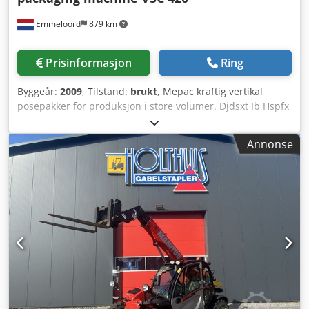
Emmeloord
879 km
Prisinformasjon
Ring
Byggeår:
2009
, Tilstand:
brukt
, Mepac kraftig vertikal
posepakker for produksjon i store volumer. Djdsxt Ib Hspfx
Apajkr
Annonse