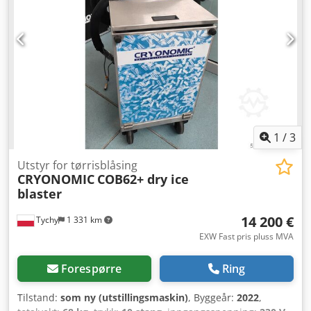
1
/
3
Utstyr for tørrisblåsing
CRYONOMIC
COB62+ dry ice
blaster
14 200 €
Tychy
1 331 km
EXW Fast pris pluss MVA
Forespørre
Ring
Tilstand:
som ny (utstillingsmaskin)
, Byggeår:
2022
,