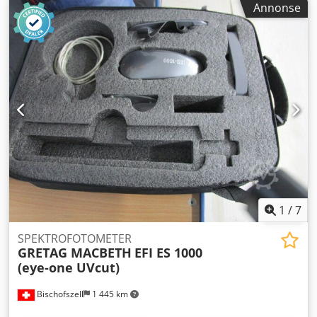
Annonse
halvautomatisk plattskifter - IR-tørker - Pudderapparat
Grafix Digital 3000 - Elektronisk sidemerkekontroll
Dkedjzduu Uepfx Apasr - Elektronisk dobbeltarkkontroll -
Ultralyd dobbeltarkkontroll - Høyestabler-utlegg -
Skuffmating - Automatisk gummiduksvasker
1
/
7
SPEKTROFOTOMETER
GRETAG MACBETH
EFI ES 1000
(eye-one UVcut)
Bischofszell
1 445 km