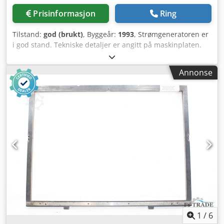
og nøyaktighet av disse dataene.
Prisinformasjon
Ring
Tilstand:
god (brukt)
, Byggeår:
1993
, Strømgeneratoren er
i god stand. Tekniske detaljer er angitt på maskinplaten.
Dodpoyh U Tqjfx Apaokr
Annonse
1
/
6