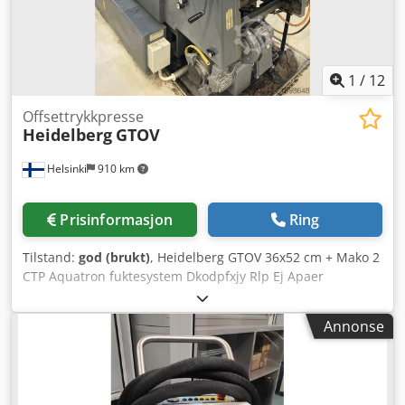
1
/
12
Offsettrykkpresse
Heidelberg
GTOV
Helsinki
910 km
Prisinformasjon
Ring
Tilstand:
god (brukt)
, Heidelberg GTOV 36x52 cm + Mako 2
CTP Aquatron fuktesystem Dkodpfxjy Rlp Ej Apaer
Annonse