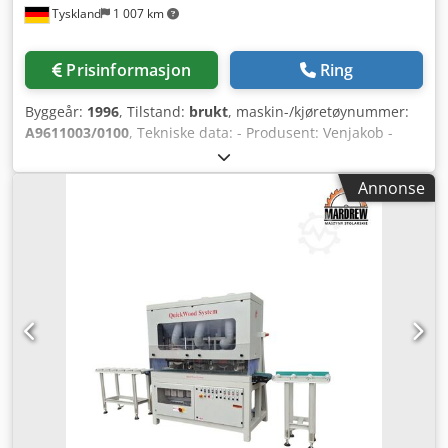
Tyskland
1 007 km
Prisinformasjon
Ring
Byggeår:
1996
, Tilstand:
brukt
, maskin-/kjøretøynummer:
A9611003/0100
, Tekniske data: - Produsent: Venjakob -
Type: VBS 1300 - Arbeidsbredde: 1 300 mm - Årsmodell:
1996 - Betjeningsside: venstre - Elektrisk høydejustering av
Annonse
slipevalser - Konstant bordhøyde, arbeidshøyde 920±20
mm - Produsent av børsteslipehoder: Flex Trimm - Antall
børsteslipehoder: 2 stk - Diameter på slipehoder: 280/390
mm - Slipingmidlens lengde: 55 mm - Valse 1, korning 240,
valse 2, korning 280 - Omdreiningstall på
børsteslipehoder: 100–1000 o/min - Børster vinklet skrått -
Med børsteoscilasjon - Med vakuumbånd -
Mateshastighet: 1,5 – 7,5 m/min - Motoreffekt: 4 kW -
Installasjonslengde: 3 500 mm - Svært robust konstruert
maskin - Farge: lysegrå RAL 7035 Dkjdpjyyyhujfx Akaer -
Total tilkoblingseffekt: 16 kW - Vekt: 2 740 kg