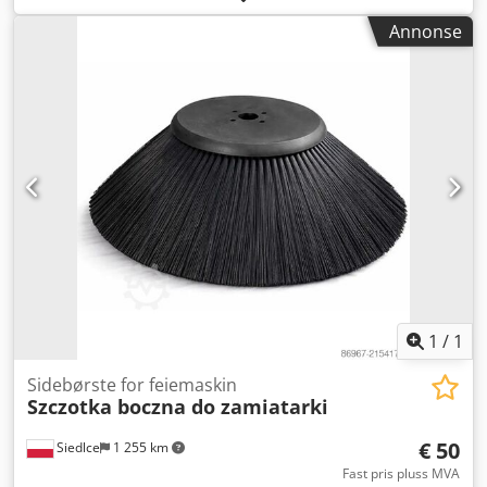
strømforsyning 380V
Annonse
1
/
1
Sidebørste for feiemaskin
Szczotka boczna do zamiatarki
€ 50
Siedlce
1 255 km
Fast pris pluss MVA