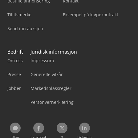
Bestille annonsering
Kontakt
Tillitsmerke
Eksempel på kjøpekontrakt
Send inn auksjon
Bedrift
Juridisk informasjon
Om oss
Impressum
Presse
Generelle vilkår
Jobber
Markedsplassregler
Personvernerklæring
Blog
Facebook
X
LinkedIn