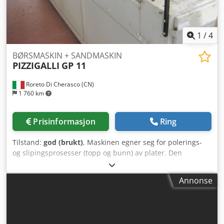
1
/
4
BØRSMASKIN + SANDMASKIN
PIZZIGALLI
GP 11
Roreto Di Cherasco (CN)
1 760 km
Prisinformasjon
Ring
Tilstand:
god (brukt)
, Maskinen egner seg for polerings-
og slipingsprosesser (topp og bunn) av plater. Den
plasseres vanligvis etter en boremaskin og før en
avlastnings-/stablemaskin. - Topprengjøringssystem
Annonse
(motorisert gummiert tverrbånd med børster) - Total
installert effekt ca. 0,55 kW Dedpsd Tyvtsfx Akajkr -
Bunndrengjøringssystem (motorisert gummiert tverrbånd
med børster) - Total installert effekt ca. 0,55 kW - Maks