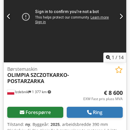
arbeidsbredde ca. 3200 mm - Motor for heving av
toppseksjon ca. 0,25 kW - Separat elektrisk- og
betjeningspanel - 2 avsugskoblinger
1
/
14
Børstemaskin
OLIMPIA
SZCZOTKARKO-
POSTARZARKA
€ 8 600
Izdebnik
1 377 km
EXW Fast pris pluss MVA
Forespørre
Ring
Tilstand:
ny
, Byggeår:
2025
, arbeidsbredde 390 mm