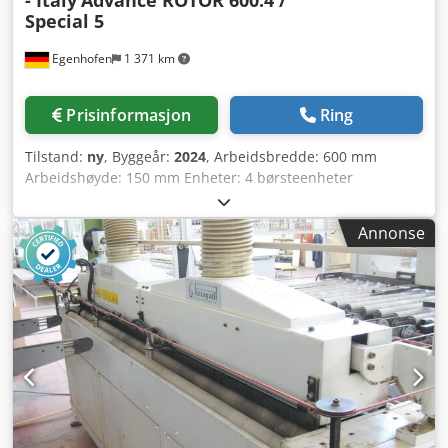
- Italy
Advance ROTOR 600.4 /
Special 5
Egenhofen
1 371 km
Prisinformasjon
Ring
Tilstand:
ny
, Byggeår:
2024
, Arbeidsbredde: 600 mm
Arbeidshøyde: 150 mm Enheter: 4 børsteenheter
individuelt justerbare 1. Enhet, rotorgruppe: Gruppe med
5 oscillerende rotorbørster, Ø 115 mm, hver med egen
Annonse
motor på 3 kW 2. Enhet, rotorgruppe: Gruppe med 5
oscillerende rotorbørster, Ø 115 mm, hver med egen motor
på 3 kW Dedpfeug Ty Hsx Akaekr 3. Enhet, børste: Scotch-
Brite Hard / diameter 220 mm, variabel drift 4. Enhet,
børste: Scotch-Brite Hard / diameter 220 mm, variabel drift
Høydejustering: elektrisk Høydevisning: digital Styring:
berøringsskjerm Matinghastighet: 4–12 m/min
Matebåndets motoreffekt: 0,37 kW Maskinlengde:
Maskinbredde: Vekt: