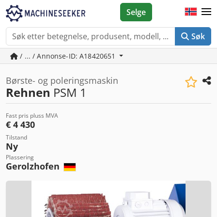
Selge
Søk
/ ... / Annonse-ID: A18420651
Børste- og poleringsmaskin
Rehnen
PSM 1
Fast pris pluss MVA
€ 4 430
Tilstand
Ny
Plassering
Gerolzhofen