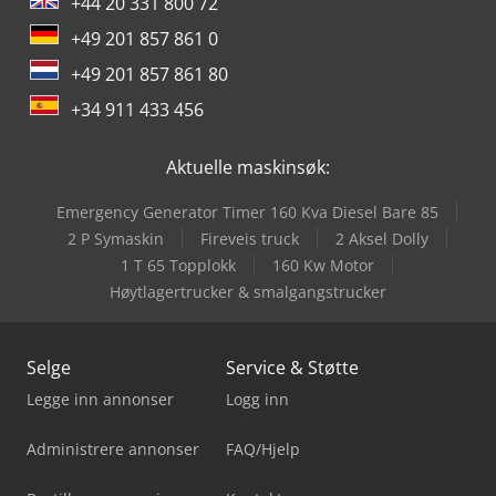
+44 20 331 800 72
+49 201 857 861 0
+49 201 857 861 80
+34 911 433 456
Aktuelle maskinsøk:
Emergency Generator Timer 160 Kva Diesel Bare 85
2 P Symaskin
Fireveis truck
2 Aksel Dolly
1 T 65 Topplokk
160 Kw Motor
Høytlagertrucker & smalgangstrucker
Selge
Service & Støtte
Legge inn annonser
Logg inn
Administrere annonser
FAQ/Hjelp