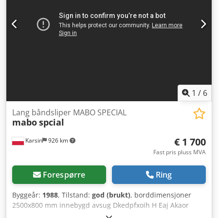
1
/
6
Lang båndsliper MABO SPECIAL
mabo
spcial
€ 1 700
Karsin
926 km
Fast pris pluss MVA
Forespørre
Ring
Byggeår:
1988
, Tilstand:
god (brukt)
, borddimensjoner
2500x800 mm innebygd avsug Dkedpfxoih H Eaj Akaor
motor 4 kW elektrisk høydejustering av bordet opp/ned