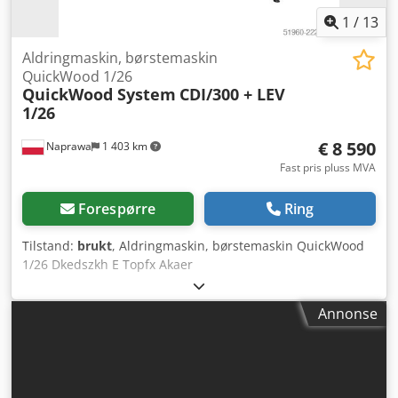
1
/
13
Aldringmaskin, børstemaskin
QuickWood 1/26
QuickWood System
CDI/300 + LEV
1/26
€ 8 590
Naprawa
1 403 km
Fast pris pluss MVA
Forespørre
Ring
Tilstand:
brukt
, Aldringmaskin, børstemaskin QuickWood
1/26 Dkedszkh E Topfx Akaer
Annonse