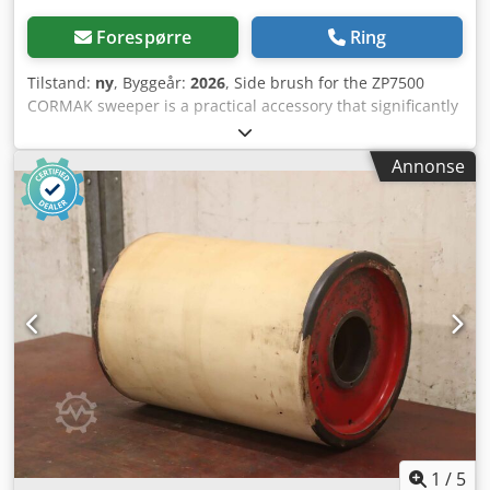
Forespørre
Ring
Tilstand:
ny
, Byggeår:
2026
, Side brush for the ZP7500
CORMAK sweeper is a practical accessory that significantly
enhances the machine's efficiency. It is designed for
thorough cleaning of hard-to-reach areas—along walls,
Annonse
shelves, curbs, or in corners, where the main brush cannot
reach. As a result, surfaces are cleaner after just one pass,
eliminating the need for repeated cleaning. Using the side
brush also increases the sweeper’s working width, directly
translating into higher productivity. In practice, this means
faster cleaning of larger warehouse floors, yards, or
parking areas. The robust construction and abrasion-
resistant bristles guarantee long service life, even during
intensive operation. The brush is engineered for
demanding environments—it effectively collects both fine
dust and larger debris, such as sand, leaves, or gravel. The
brush’s design is tailored to withstand harsh industrial
conditions—it is resistant to mechanical damage and
heavy-duty use. Installation and removal are quick and
1
/
5