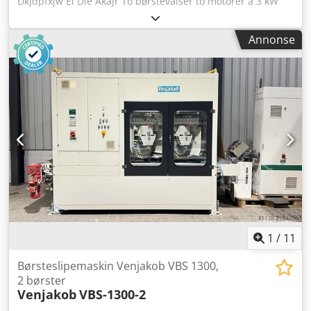
Dkjdpfxjw Ei Die Akajr To børstevalser to motorer á 3 kW
trinnløs matehastighetsregulering justering av valser
opp/ned strømforsyning 380V
Annonse
1
/
11
Børsteslipemaskin Venjakob VBS 1300,
2 børster
Venjakob
VBS-1300-2