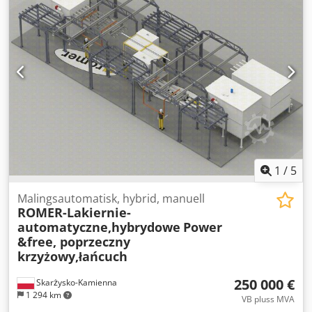
1
/
5
Malingsautomatisk, hybrid, manuell
ROMER-Lakiernie-
automatyczne,hybrydowe
Power
&free, poprzeczny
krzyżowy,łańcuch
250 000 €
Skarżysko-Kamienna
1 294 km
VB pluss MVA