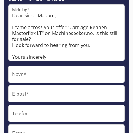
Melding*
Navn*
E-post*
Telefon
Firma