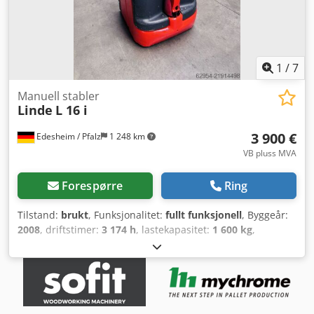
m/min, uten rakel for synkron drift av doseringsrull.
Betjeningsside: venstre Maskinlengde: 975 mm Vekt: 1000
kg
1
/
7
Manuell stabler
Linde
L 16 i
3 900 €
Edesheim / Pfalz
1 248 km
VB pluss MVA
Forespørre
Ring
Tilstand:
brukt
, Funksjonalitet:
fullt funksjonell
, Byggeår:
2008
, driftstimer:
3 174 h
, lastekapasitet:
1 600 kg
,
løftehøyde:
2 350 mm
, fri løftehøyde:
150 mm
,
drivstofftype:
elektrisk
, mastetype:
simplex
, byggehøyde:
1 650 mm
, gaffellengde:
1 250 mm
, drivtype:
Elektro
,
Høytløfter Lasttyngdepunkt: 600 mm Masttype: Standard
Tilstand: Oppusset uten garanti Teknisk tilstand: god