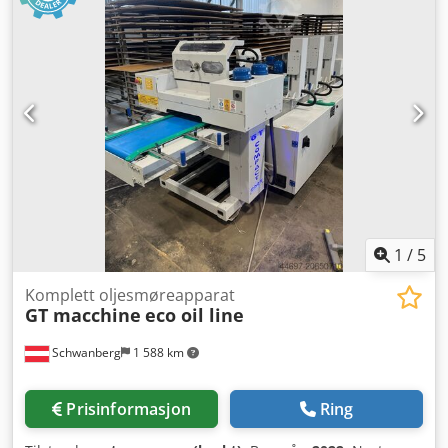
words, this line was only sporadically in operation from
forskyvning 25 % - dobbel murstein, forskyvning 25 % -
2019 to 2022. In 2023, our company was downsized and
trippel murstein, forskyvning 25 %
the line has since been stored and is immediately
available, hence it is in almost brand new condition!
However, as we no longer have use for the line, it is now
for sale. The original price of this line was approx. €87,000
in 2019. The current selling price is negotiable. The
surface processing line can be inspected by appointment.
If needed, we can also offer 10 drying rack trolleys for sale
with this system. (YouTube video is a sample video of a
similar system configuration!)
1
/
5
Komplett oljesmøreapparat
GT macchine
eco oil line
Schwanberg
1 588 km
Prisinformasjon
Ring