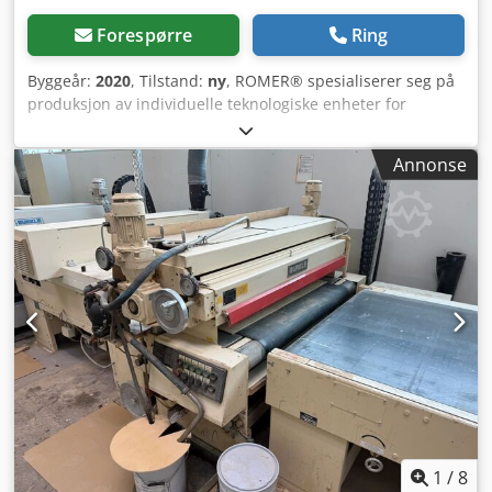
Forespørre
Ring
Byggeår:
2020
, Tilstand:
ny
, ROMER® spesialiserer seg på
produksjon av individuelle teknologiske enheter for
pulverlakkeringsanlegg samt komplette, helautomatiske
nøkkelferdige lakkeringssystemer. ROMER® tilbyr
Annonse
varmeløsninger for luftfarts- og bilindustrien til noen av
verdens største selskaper. Vi tilbyr garanti- og
ettergarantiservice for utstyret vi selger, inkludert et
komplett utvalg reservedeler. Et slepenett som påføres en
dårlig forberedt overflate, løsner etter kort tid eller ruster.
Nøkkelen til den beste belegningen er god avfetting –
grunnlaget for enhver lakkering. Et belegg på dårlig
avfettede komponenter faller av etter svært kort tid. Etter
avfetting følger neste trinn, hvilket er å bryte den ytre
belegget på detaljen, noe som forbedrer lakkheft, for
eksempel ved platebøying, og beskyttelse, for eksempel
med et fosfatlag som forlenger korrosjonsbestandigheten.
Det finnes mange løsninger som adresserer de nevnte
utfordringene. Hva er det viktigste i et
1
/
8