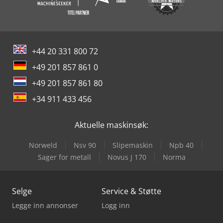
+44 20 331 800 72
+49 201 857 861 0
+49 201 857 861 80
+34 911 433 456
Aktuelle maskinsøk:
Norweld
Nsv 90
Slipemaskin
Npb 40
Sager for metall
Novus J 170
Norma
Selge
Service & Støtte
Legge inn annonser
Logg inn