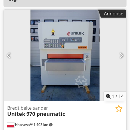
Annonse
1
/
14
Bredt belte sander
Unitek
970 pneumatic
Naprawa
1 403 km