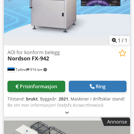
1
/
1
AOI for konform belegg
Nordson
FX-942
Tallinn
916 km
Prisinformasjon
Ring
Tilstand:
brukt
, Byggeår:
2021
, Maskiner i driftsklar stand!
Be om mer informasjon! Dodpfx Acowcrthewock
Annonse