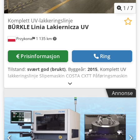
1
/
7
Komplett UV-lakkeringslinje
BÜRKLE
Linia Lakiernicza UV
Przykona
1 135 km
Prisinformasjon
Ring
Tilstand:
svært god (brukt)
, Byggeår:
2015
, Komplett UV
lakkeringslinje Slipemaskin COSTA CXTT Påføringsmaskin
RCL – BY2 Djdpsyw Icnefx Acweck Konveksjonstørker Dry
JET Påføringsmaskin RCF UV-tunnel med 1 strålekilde
Annonse
Påføringsmaskin RCL UV-tunnel med 2 strålekilder
Slipemaskin COSTA TT Påføringsmaskin RCL UV-tunnel
med 1 strålekilde Påføringsmaskin RCL UV-tunnel med 2
strålekilder – 1 strålekilde med justerbar høyde