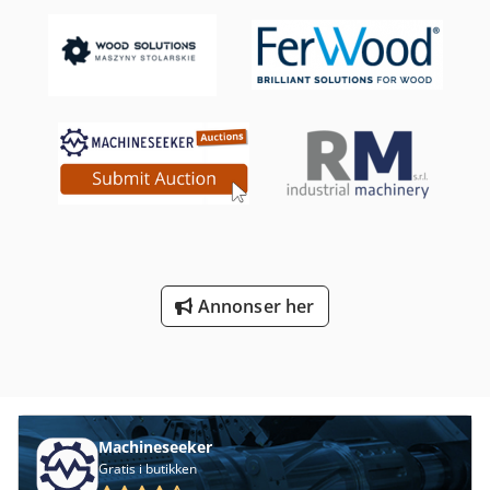
Forhjul type: Vulkollan Bakhjul type: Vulkollan Batteri Volt:
24V Batterikapasitet: 375Ah Batteriprodusent: GNB
Batteritype: PzS Batteri årgang: 2016 Batteritilstand: 40 -
60% Djdjy R E Rcepfx Acwjck Beskrivelse: Leveres med ny
FEM 4.004-kontroll inkl. kontrollbok. Ved ytterligere
spørsmål, ta gjerne kontakt med oss. I tillegg til denne
modellen har vi ca. 150 andre interntransportmaskiner på
lager. Besøk gjerne vår hjemmeside: fleischmann-
foerdertechnik. Leasing & finansiering samt levering på
gunstige vilkår ordner vi gjerne for deg. Innbytte av Linde-
maskiner er også mulig – også uten å kjøpe en maskin hos
oss. Oppgitte driftstimer er avlest på registreringsdatoen.
Mellomsalg, endringer og feil forbeholdes. Initial løft,
Annonser her
Machineseeker
Gratis i butikken