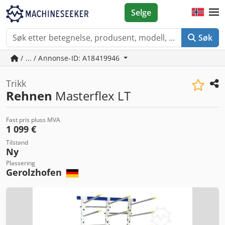
Selge
Søk
/ ... / Annonse-ID: A18419946
Trikk
Rehnen
Masterflex LT
Fast pris pluss MVA
1 099 €
Tilstand
Ny
Plassering
Gerolzhofen