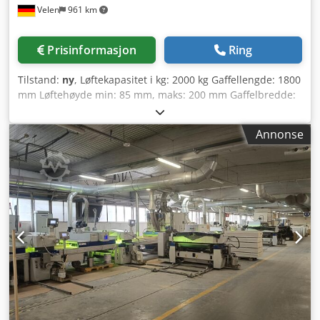
Velen
961 km
Utgangstransportbånd Lengde ca. 2500 mm Maks.
arbeidsbredde 300 mm Transportbåndets hastighet
variabel: 3 til 14 m/min Merknad om brukte maskiner: •
Prisinformasjon
Ring
Tekniske data og mellomtidig salg med forbehold om feil. •
Oppgitte priser gjelder som hentet fra lokasjon – fritt
Tilstand:
ny
, Løftekapasitet i kg: 2000 kg Gaffellengde: 1800
lastet! • Maskinene er rengjort og funksjonstestet. • Alle
mm Løftehøyde min: 85 mm, maks: 200 mm Gaffelbredde:
maskiner selges som sett og besiktiget, uten noen form for
155 mm Total bredde: 540 mm Antall hjul: 4 foran, 2 bak
garanti. Kjøper har anledning til å besiktige maskinene på
Dekk: PU/PU Gaffeldimensjon (L x B x H): 1800 x 155 x 50
stedet. • Særlige avtaler er kun gyldige i skriftlig form.
Annonse
mm Maskinvekt ca.: 0,088 t Mål (L x B x H): 2,15 x 0,54 x
(Henvendelser besvares kun ved oppgivelse av adresse og
1,20 m Dedpfjfgyhpjx Acwsck KAMPANJEPRIS!!! -
telefonnummer!)
Presisjonsstyrt senking av tunge laster - Vedlikeholdsfattig
hydraulenhet i stålkonstruksjon - Avrundede gaffelspisser
for økt sikkerhet ved innkjøring i pall - Herdet, forkrommet
stempelstang og overlastventil - Styre- og lasthjul med
kulelager, gir lett og smidig rulling selv under last