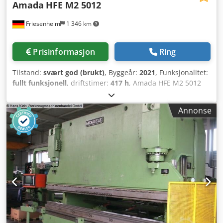
Amada
HFE M2 5012
Friesenheim
1 346 km
Prisinformasjon
Ring
Tilstand:
svært god (brukt)
, Byggeår:
2021
, Funksjonalitet:
fullt funksjonell
, driftstimer:
417 h
, Amada HFE M2 5012
kantpresse (2021) Produsent: Amada Csdpfx Asy Twk Hef
Herf Type: HFE M2 5012 kantpresse Tilstand: brukt, i
Annonse
produksjon under strøm Årsmodell: 10/2020 Innsatstimer:
6830t Arbstimer: 417t (maskinen er fortsatt i bruk)
Presskraft (kN): 500 Pressbjelkelengde (mm): 1270 Avstand
mellom stativer (mm): 1035 Slag (mm): 150 Åpningsbredde
uten stempelholder (mm): 480 Dybde (mm): 100
Arbeidshøyde (mm): 920 Arbeidshastighet (mm/sek): 15
Matehastighet (mm/sek): 185 Åpningshastighet (mm/sek):
185 Mål: Lengde (mm): 2585 Bredde (mm): 2190 Høyde
(mm): 2420 Vekt (kg): 3600 Video tilgjengelig.