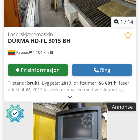
1
/
14
Laserskjæremaskin
DURMA
HD-FL 3015 BH
Kaunas
1 104 km
Prisinformasjon
Ring
Tilstand:
brukt
, Byggeår:
2017
, driftstimer:
56 681 h
, laser
effekt:
4 W
, 2017 laserskjæremaskin med vekslebord og
rørskjæringsfunksjon. DURMA HD-FL 3015 BH / IPG 4kW –
Produsent: DURMA – Modell: HD-FL 3015 III BH-IPG 4kW –
Annonse
Produksjonsår: 2017 – Laser kilde: IPG – Styringssystem:
SIEMENS + CAD programvare + "nesting" programvare –
Driftstimer: 56 681 t Tekniske data: – Arbeidsområde: 3000
x 1500 mm – Rørskjæringsdiameter: Ø 12 – 400 mm –
Lasereffekt: 4000 W (fiberlaser) Maksimale skjæretykkelser