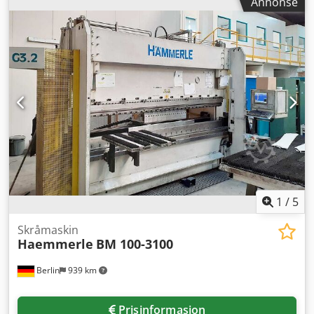
Annonse
informasjon hos Credpscw Tzxsfx Af Hef Romer-
Deutschland
1
/
5
Skråmaskin
Haemmerle
BM 100-3100
Berlin
939 km
Prisinformasjon