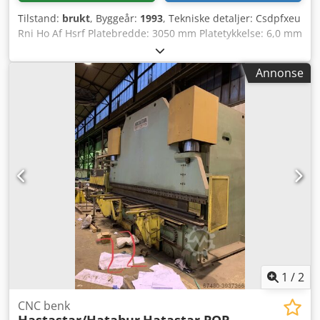
oppbevaring av bøyeverktøy (foran til høyre, side) - Original
Tilstand:
brukt
, Byggeår:
1993
, Tekniske detaljer: Csdpfxeu
bruksanvisning + koblingsskjema etc. Ytterligere tekniske
Rni Ho Af Hsrf Platebredde: 3050 mm Platetykkelse: 6,0 mm
data: - Innstillingshastighet X-akse: 500 mm/sek. -
Stenderavstand: 3460 mm Slag/min: min./maks.: 9 / 17
Innstillingshastighet R-akse: 300 mm/sek. -
slag/min Bakanslag: 750 mm (motorisert) Klippevinkel: 0,5°
Innstillingshastighet Z-akse: 1000 mm/sek. - Vandring X-
Annonse
- 3,0° Klippeglippejustering: manuell Nedholdere: 18 stk
akse: maks. 600 mm - Vandring R-akse: maks. 250 mm
(hydraulisk) Bordstørrelse: 380 x 3100 mm Total
tilkoblingseffekt: 7,5 kW Maskinvekt ca.: 4,56 t
Maskindimensjoner: L: 3,64 x B: 2,55 x H: 1,58 m Utstyr: -
med sideanlegg L: 1000 x B: 100 x H: 60 mm og anslagslist
990 mm, med 8 stk opplegg -Betjening via betjeningspanel
og fotpedal -Belysning av klippesone -Slagteller -
Maskinføtter I.D.
1
/
2
CNC benk
Hastastar/Hatabur
Hatastar POP