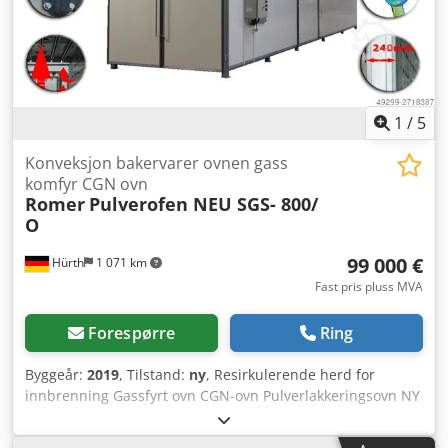
tastatur for enklere betjening. Ta gjerne kontakt dersom
du har flere spørsmål.
1
/
5
Konveksjon bakervarer ovnen gass
komfyr CGN ovn
Romer
Pulverofen NEU SGS- 800/
O
99 000 €
Hürth
1 071 km
Fast pris pluss MVA
Forespørre
Ring
Byggeår:
2019
, Tilstand:
ny
, Resirkulerende herd for
innbrenning Gassfyrt ovn CGN-ovn Pulverlakkeringsovn NY
SGS-800/O Gema Optiflex Bredde: 2500 mm Høyde: 2500
mm Dybde: 12500 mm Direkte fra produsenten. Mer