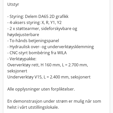
Utstyr
- Styring: Delem DA65 2D grafikk
- 4-aksers styring: X, R, Y1, Y2
- 2 x støttearmer, sideforskyvbare og
høydejusterbare
- To-hånds betjeningspanel
- Hydraulisk over- og underverktøysklemming
- CNC-styrt bombéring fra WILA
- Verktøypakke:
Oververktøy rett, H 160 mm, L = 2.700 mm,
seksjonert
Underverktøy V15, L = 2.400 mm, seksjonert
Alle opplysninger uten forpliktelser.
En demonstrasjon under strøm er mulig når som
helst i vårt utstillingslokale.