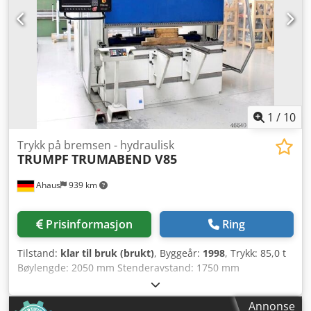
bombasering - med grafikk Tilbehør: programmerbar
bakanslag, over- og underverktøy, bordforlengere
1
/
10
Trykk på bremsen - hydraulisk
TRUMPF
TRUMABEND V85
Ahaus
939 km
Prisinformasjon
Ring
Tilstand:
klar til bruk (brukt)
, Byggeår:
1998
, Trykk: 85,0 t
Bøylengde: 2050 mm Stenderavstand: 1750 mm
Stenderutladning: 410 mm Credpfx Afoxaa Ure Hsf
Slaglengde: 365 mm Innbyggingshøyde: 535 mm
Annonse