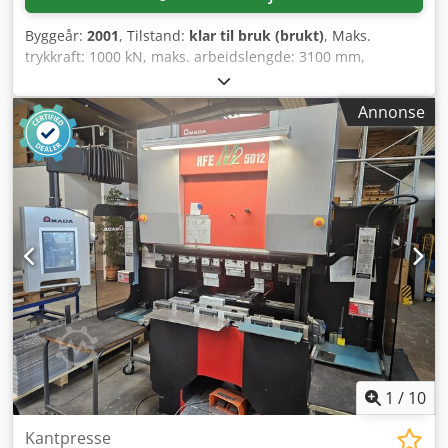
Byggeår:
2001
, Tilstand:
klar til bruk (brukt)
, Maks.
trykkraft: 1000 kN, maks. arbeidslengde: 3100 mm,
utladning: 250 mm, tilkoblingseffekt: 18 kW, vekt: 9,5 t,
driftstimerteller: 76 566 t, leveres med tilbehør og
Annonse
dokumentasjon, er regelmessig vedlikeholdt. Crjdjlzizmjpfx
Af Hof
1
/
10
Kantpresse