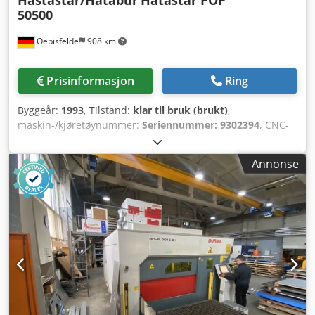
50500
Oebisfelde
908 km
Prisinformasjon
Ring
Byggeår:
1993
, Tilstand:
klar til bruk (brukt)
,
maskin-/kjøretøynummer:
Seriennummer: 9302394
, CNC-
styring HATASTAR 2000 Presskapasiteten er 500 tonn eller
5000 kN Verktøy er tilgjengelig ved siden av maskinen
Annonse
Elektroskap til venstre X1- og R-/X2- og R-akse på
rundføring Y1- og Y2-akse Cedpfx Ajd Egc Aof Horf
Hydraulisk oververktøy-klemming Pneumatisk
platefølgeinnretning og frontanslag på rundføring Andre
to-hånds betjening Universalmatrise 100x100x5'100 mm
Rehfusskniv 280 x 5'100 mm Sentraliseringsplate for
matriser, b = 111 mm