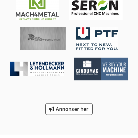
59 ms Etterslepvei 6 mm Dybde 200 mm Avstand bord –
øvre stempel 301 mm Bordbredde 160 mm Bordhøyde 850
mm x-akse 550 mm R-akse arbeidsområde +/- 50 Antall
akser 3 (Y, X, R) Vekt ca. 3600 kg Inkl. arbeidslampe Inkl.
mange under- og oververktøy Ny CE-inspeksjon i 2003 fra
produsenten (dokumentasjon tilgjengelig) Nytt
styringssystem 2003 Cybelec DNC 1200
Annonser her