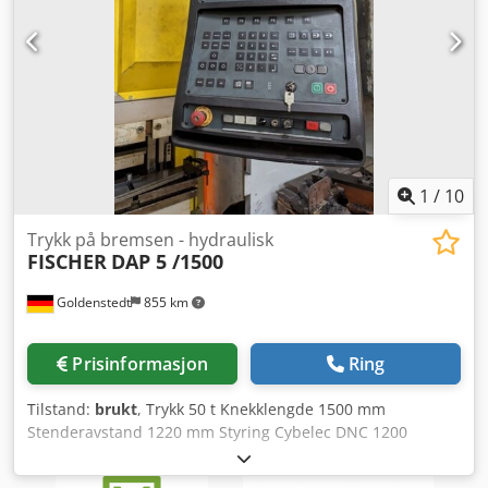
for materialer: – Sort stål: opptil 12 mm – Rustfritt stål:
opptil 10 mm – Aluminium: opptil 10 mm – Kobber: opptil 4
mm – Messing: opptil 6 mm Tilleggsfunksjoner: – IPG fiber
laserresonator – Vannkjølesystem for laser og skjærehode –
Utsugs- og filtersystem over laseren – Dobbeltbordssystem
– Rørlaser med 4-punkts chuck, kan kutte opp til 6 m – CAD
programvare Crsdpfx Afsvyhcze Hsf – "Nesting"
programvare – Rørlaser programvare – Meget god stand,
årlig service utført i 12/2024. Ta gjerne kontakt for mer
1
/
10
informasjon.
Trykk på bremsen - hydraulisk
FISCHER
DAP 5 /1500
Goldenstedt
855 km
Prisinformasjon
Ring
Tilstand:
brukt
, Trykk 50 t Knekklengde 1500 mm
Stenderavstand 1220 mm Styring Cybelec DNC 1200
Lukkehastighet 95 mm/min Arbeidshastighet 1-10 mm/sek
Credpfxera Rrho Af Hef Arbeidsløft 156 mm Etterslepstid