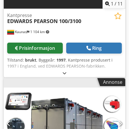
1
/
11
Kantpresse
EDWARDS PEARSON
100/3100
Kaunas
1 104 km
Prisinformasjon
Ring
Tilstand:
brukt
, Byggeår:
1997
, Kantpresse produsert i
1997 i England, ved EDWARDS PEARSON-fabrikken.
Knekke-/bøypepressen er i god stand og selges med
verktøy. Den har alltid blitt regelmessig vedlikeholdt og
Annonse
servet til rett tid. Maskinen er tilkoblet og kan testes og
inspiseres på stedet. Spesifikasjon: Modell: EDWARDS
PEARSON 100/3100 PR6 Årsmodell: 1997 Arbeidslengde: 3
100 mm Presskraft: 100 tonn Slaglengde: 172 mm Avstand
mellom bord og ramme: 450 mm Arbeidshastighet: 100
mm/s Returhastighet: 110 mm/s Akser: automatisk X1, X2,
Y1, Y2, Z1, Z2, R Verktøy: Medfølger Vekt: 7 tonn Csderfx
Utepfx Af Horf Annet: Nylig byttet ut skjerm, tilkoblet