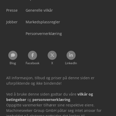
Presse
Generelle vilkår
Jobber
Markedsplassregler
Personvernerklæring
Blog
Facebook
X
LinkedIn
All informasjon, tilbud og priser på denne siden er
uforpliktende og ikke bindende!
Ved å bruke denne siden godtar du våre
vilkår og
betingelser
og
personvernerklæring
.
Oppgitte varemerker tilhører sine respektive eiere.
Machineseeker Group GmbH påtar seg intet ansvar for
innholdet på eksterne nettsider det lenkes til.