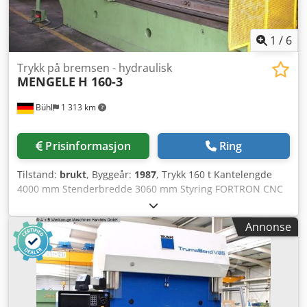
1
/
6
Trykk på bremsen - hydraulisk
MENGELE
H 160-3
Bühl
1 313 km
Prisinformasjon
Ring
Tilstand:
brukt
, Byggeår:
1987
, Trykk 160 t Kantelengde
4000 mm Stenderbredde 3060 mm Styring FORTRON CNC
10 H 4 Utsparing 280 mm Slag 250 mm Innbyggingshøyde
500 mm Bordlengde 4050 mm Bordbredde 280 mm
Annonse
Hastighet ned 70 mm/sek Hastighet opp 68,4 mm/sek
Arbeidshastighet 9 / 3,5 mm/sek Maks. driftstrykk 205 bar
Oljevolum 400 l Total tilført effekt 19,5 kW Maskinvekt ca.
20,8 t Totalvekt inkl. tilbehør 22 t Maskinens dimensjoner L
x B x H 4,8 x 1,88 x 2,93 m Dimensjoner styreskap 1,6 x 0,5
x 2,25 m - 3-akse maskin Csdjtqqr Ropfx Af Horf - med