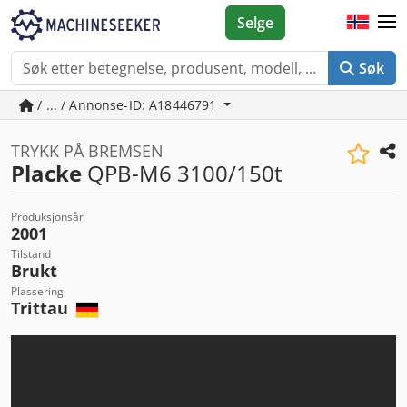
Selge
Søk
/ ... / Annonse-ID: A18446791
TRYKK PÅ BREMSEN
Placke
QPB-M6 3100/150t
Produksjonsår
2001
Tilstand
Brukt
Plassering
Trittau