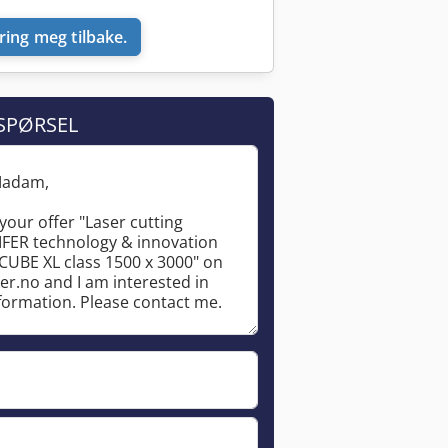
ring meg tilbake.
SPØRSEL