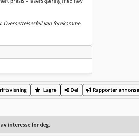
vært presis – laserskjæring med høy
. Oversettelsesfeil kan forekomme.
iftsvisning
Lagre
Del
Rapporter annons
v interesse for deg.