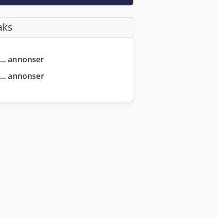
aks
... annonser
... annonser