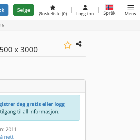
øk
Selge
Språk
Ønskeliste
(0)
Logg inn
Meny
916
500 x 3000
istrer deg gratis eller logg
 tilgang til all informasjon.
en: 2011
å nett