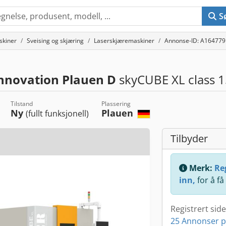
S
skiner
Sveising og skjæring
Laserskjæremaskiner
Annonse-ID: A16477
innovation Plauen D
skyCUBE XL class 1
Tilstand
Plassering
Ny
Plauen
(fullt funksjonell)
Tilbyder
Merk:
Reg
inn,
for å få
Registrert sid
25 Annonser p