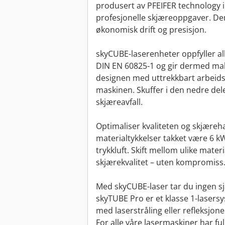
produsert av PFEIFER technology i 
profesjonelle skjæreoppgaver. De
økonomisk drift og presisjon.
skyCUBE-laserenheter oppfyller alle
DIN EN 60825-1 og gir dermed ma
designen med uttrekkbart arbeidst
maskinen. Skuffer i den nedre del
skjæreavfall.
Optimaliser kvaliteten og skjæreh
materialtykkelser takket være 6 k
trykkluft. Skift mellom ulike mate
skjærekvalitet – uten kompromiss
Med skyCUBE-laser tar du ingen sj
skyTUBE Pro er et klasse 1-lasersy
med laserstråling eller refleksjone
For alle våre lasermaskiner har ful