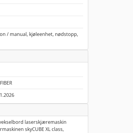
n / manual, kjøleenhet, nødstopp,
FIBER
01.2026
 vekselbord laserskjæremaskin
ermaskinen skyCUBE XL class,