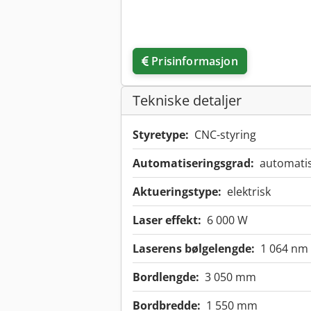
Prisinformasjon
Tekniske detaljer
Styretype:
CNC-styring
Automatiseringsgrad:
automati
Aktueringstype:
elektrisk
Laser effekt:
6 000 W
Laserens bølgelengde:
1 064 nm
Bordlengde:
3 050 mm
Bordbredde:
1 550 mm