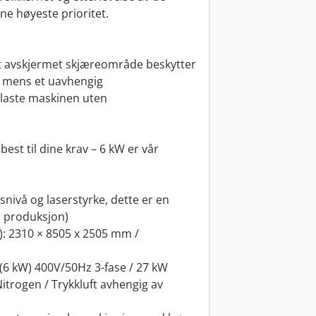
ne høyeste prioritet.
lt avskjermet skjæreområde beskytter
n, mens et uavhengig
 laste maskinen uten
est til dine krav – 6 kW er vår
rsnivå og laserstyrke, dette er en
n produksjon)
: 2310 × 8505 x 2505 mm /
(6 kW) 400V/50Hz 3-fase / 27 kW
itrogen / Trykkluft avhengig av