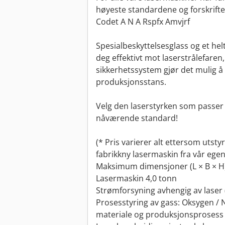
høyeste standardene og forskrifte
Codet A N A Rspfx Amvjrf
Spesialbeskyttelsesglass og et he
deg effektivt mot laserstrålefare
sikkerhetssystem gjør det mulig å
produksjonsstans.
Velg den laserstyrken som passer b
nåværende standard!
(* Pris varierer alt ettersom utsty
fabrikkny lasermaskin fra vår ege
Maksimum dimensjoner (L × B × H)
Lasermaskin 4,0 tonn
Strømforsyning avhengig av laser 
Prosesstyring av gass: Oksygen / N
materiale og produksjonsprosess