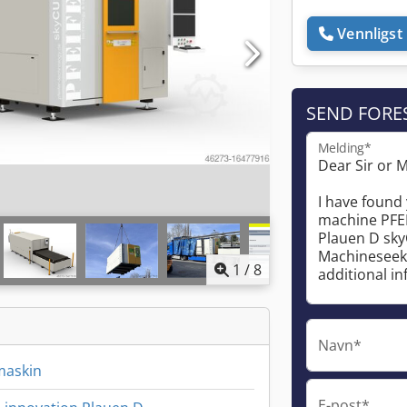
Vennligst 
SEND FORE
Melding*
1
/
8
Navn*
maskin
E-post*