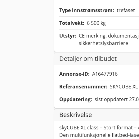
Type innstrømsstrøm:
trefaset
Totalvekt:
6 500 kg
Utstyr:
CE-merking, dokumentasjo
sikkerhetslysbarriere
Detaljer om tilbudet
Annonse-ID:
A16477916
Referansenummer:
SKYCUBE XL 
Oppdatering:
sist oppdatert 27.
Beskrivelse
skyCUBE XL class – Stort format –
Den multifunksjonelle flatbed-las