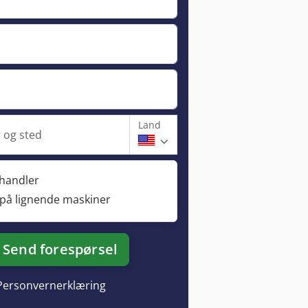
Land
og sted
rhandler
 på lignende maskiner
Send forespørsel
Personvernerklæring