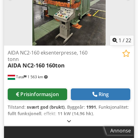
1
/
22
AIDA NC2-160 eksenterpresse, 160
tonn
AIDA NC2-160
160ton
Tata
1 563 km
Prisinformasjon
Ring
Tilstand:
svært god (brukt)
, Byggeår:
1991
, Funksjonalitet:
fullt funksjonell
, effekt:
11 kW (14,96 hk)
,
inngangsspenning:
200 V
, pressekraft:
160 t
, bordlengde:
600 mm
, totalvekt:
19 000 kg
, stansekraft:
160 t
,
Annonse
høydereguleringstype:
elektrisk
, installasjonshøyde:
1 900