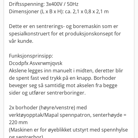
Driftsspenning: 3x400V / 50Hz
Dimensjoner (L x B x H): ca. 2,1 x 0,8 x 2,1 m
Dette er en sentrerings- og boremaskin som er
spesialkonstruert for et produksjonskonsept for
vår kunde.
Funksjonsprinsipp:
Dcodpfx Asvxrwmjqvsk
Akslene legges inn manuelt i midten, deretter blir
de spent fast ved trykk på en knapp. Borhoder
beveger seg så samtidig mot akselen fra begge
sider og utfører sentrerboringer.
2x borhoder (høyre/venstre) med
verktøyopptak/Mapal spennpatron, senterhøyde =
220 mm
(Maskinen er for øyeblikket utstyrt med spennhylse
og sentrerbor)