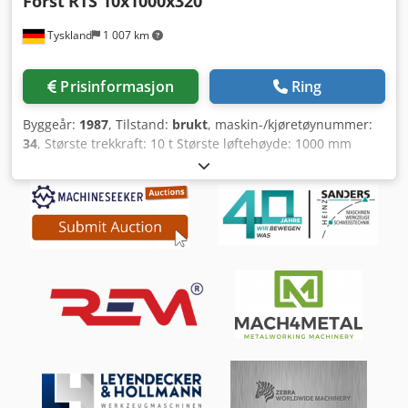
Forst
RTS 10x1000x320
Tyskland
1 007 km
Prisinformasjon
Ring
Byggeår:
1987
, Tilstand:
brukt
, maskin-/kjøretøynummer:
34
, Største trekkraft: 10 t Største løftehøyde: 1000 mm
Skjærehastighet: 7,5 m/min Returhastighet: 24 m/min
Dcjdpsnd Dmofx Aqvjk Vekt: 6,2 t Maskinen er egnet for
rensing av rør.