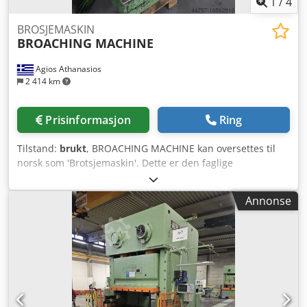
1
/
4
BROSJEMASKIN
BROACHING MACHINE
Agios Athanasios
2 414 km
Prisinformasjon
Ring
Tilstand:
brukt
, BROACHING MACHINE kan oversettes til
norsk som 'Brotsjemaskin'. Dette er den faglige
betegnelsen brukt innen maskin- og
verktøymaskinindustrien. Dsdpet Hr Dfsfx Aqveck
Annonse