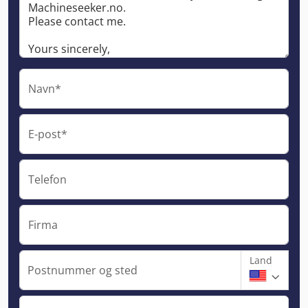
Navn*
E-post*
Telefon
Firma
Land
Postnummer og sted