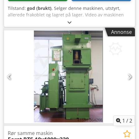
Tilstand:
god (brukt)
, Selger denne maskinen, utstyrt,
allerede frakoblet og lagret på lager. Video av maskinen
kan sendes. Maks. hjuldiameter: 710 mm Maks. modul: 10
Spindelhastighet: 700-2800 o/min. Dedpetuipmjfx Aqveck
Annonse
Maskinvekt: 13.500 kg
1
/
2
Rør samme maskin