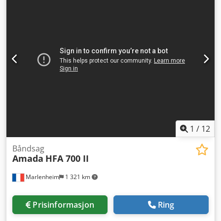
mm
, justering av sylinderen:
100 mm
, slagjustering:
130
mm
, Utstyr:
dokumentasjon / manual,
sikkerhetslysbarriere
, Produsent: AIDA Type: NC2-160
Trykkraft: 160 tonn Årsmodell: ca. 1991 Slaglengde: 130
mm Avstand over bord (justerbar): 285–335 mm Bord: 1900
x 600 mm Stempel: 1360 x 585 mm Elektrisk tilkobling:
3x200V (!!), 15 kW – japansk standard Dcedpfsu D Dhxex
Aqvok Egenvekt: 19 000 kg Dimensjoner: 2140 x 2210 x
3175 mm Automatisk smøresystem. Valgfritt med
spoleopptaker og rettemaskin.
1
/
12
Båndsag
Amada
HFA 700 II
Marlenheim
1 321 km
Prisinformasjon
Ring