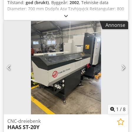
Tilstand:
god (brukt)
, Byggeår:
2002
, Tekniske data
Diameter: 700 mm Dsdpfx Asv Tzvhjqvjck Rektangulær: 800
x 700 mm
Annonse
1
/
8
CNC-dreiebenk
HAAS
ST-20Y