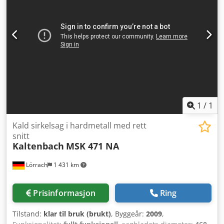
1
/
1
Kald sirkelsag i hardmetall med rett
snitt
Kaltenbach
MSK 471 NA
Lörrach
1 431 km
Prisinformasjon
Ring
Tilstand:
klar til bruk (brukt)
, Byggeår:
2009
,