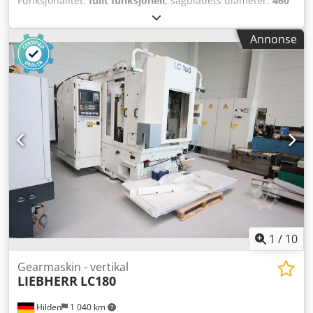
Funksjonalitet:
fullt funksjonell
, sagbladets diameter:
460
mm
, Skjæreområde rundt stål ved 90°:
150 mm
,
arbeidshøyde:
1 030 mm
, Automatisk rettsnitt-sirkelsag
Annonse
MSK 471 NA For HSS- og hardmetallblad Kapasitet: Rundt
materiale opptil 150 mm, firkant opptil 140 mm Egnet for
nesten alle profilformer og massivmateriale Automatisk
sortering av kuttede emner via griper Maskinen er
kontrollert av KALTENBACH, slitedeler er byttet ut
Dedpfxsubbw Ao Aqvsck
1
/
10
Gearmaskin - vertikal
LIEBHERR
LC180
Hilden
1 040 km