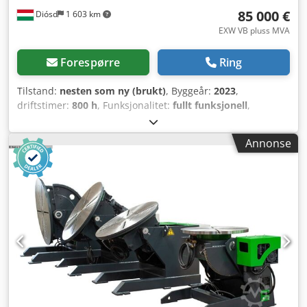
85 000 €
Diósd
1 603 km
EXW VB pluss MVA
Forespørre
Ring
Tilstand:
nesten som ny (brukt)
, Byggeår:
2023
,
driftstimer:
800 h
, Funksjonalitet:
fullt funksjonell
,
maskin-/kjøretøynummer:
SN3128158
, dreiediameter over
tverrsleiden:
533 mm
, svingelengde:
572 mm
,
Annonse
spindelboring:
63 mm
, spindelhastighet (maks.):
4 000
o/min
, Ny tilstand + verktøy + stangmater Djdpovwz T Uofx
Aqvsck