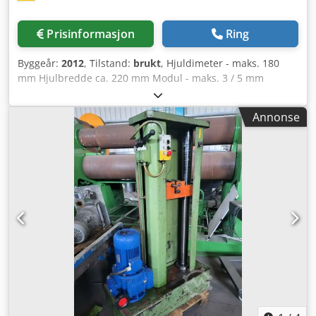
Prisinformasjon
Ring
Byggeår:
2012
, Tilstand:
brukt
, Hjuldimeter - maks. 180
mm Hjulbredde ca. 220 mm Modul - maks. 3 / 5 mm
Styring Siemens 840D sl Maks. radialhastighet 5000
mm/min Emnediameter - maks. 180 mm Bordets
Annonse
rotasjonshastighet 800 o/min Borddiameter 145 mm Aksial
bevegelse 250 mm Aksial bevegelse 300 mm Maks.
spennkraft 13 kN Svingbar +/- 45° Driftseffekt 23 kW
Dsdpfjymf Dasx Aqvsck Hastighet 6000 o/min
Verktøydiameter maks. 90 mm Verktøyoppspeningslengde
maks. 211 mm Modul snekkehøvling maks. 3 Modul
profilfresemaskin maks. 5 Tangentiell hastighet maks. 7500
mm/min Maskinvekt ca. 9,5 t Plassbehov ca. 4,5 x 3,5 x 2,7
m Utstyr / Tilbehør: - Maskinen er utstyrt for tørr fresing. -
Emnemagasin - Parallellgriper: - Emnevekt formsluttet
maks. 15 kg - Emnelengde maks. 400 mm