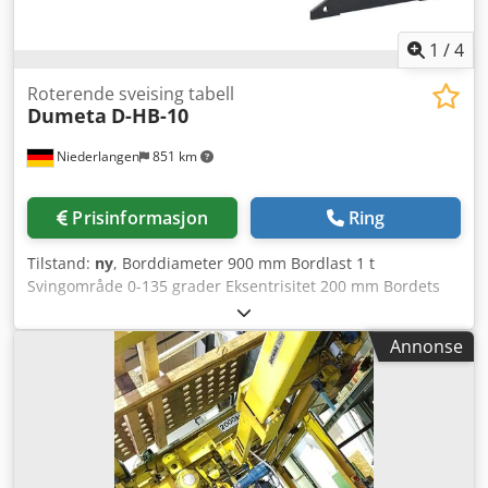
1
/
4
Roterende sveising tabell
Dumeta
D-HB-10
Niederlangen
851 km
Prisinformasjon
Ring
Tilstand:
ny
, Borddiameter 900 mm Bordlast 1 t
Svingområde 0-135 grader Eksentrisitet 200 mm Bordets
rotasjonshastighet 0,12 - 1,2 o/min Dreiemoment 2000 Nm
Totalt effektbehov 0,75 kW Plassbehov ca. 1,5 x 1,020 x 0,9
Annonse
m Dsdpogvkiksfx Aqvjck Dreievippebordene i D-HB-serien
er svært stabile på grunn av deres tunge konstruksjon og
er derfor spesielt egnet for tunge og presise
posisjoneringsoppgaver samt sirkulære sveiseoperasjoner.
Funksjoner: - Enkel installasjon - Økt produksjon mulig -
Forbedret sveisekvalitet gjennom optimal posisjonering og