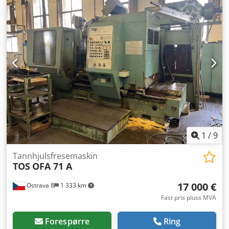
1
/
9
Tannhjulsfresemaskin
TOS
OFA 71 A
17 000 €
Ostrava 8
1 333 km
Fast pris pluss MVA
Forespørre
Ring