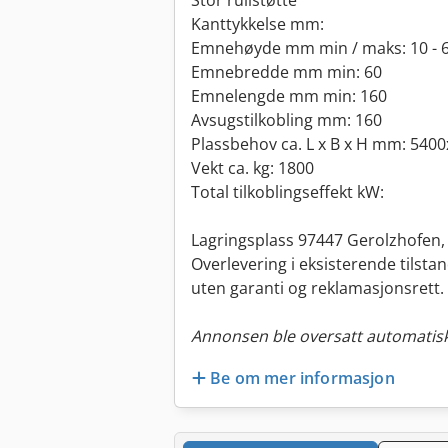
Stor rullstøtte
Kanttykkelse mm:
Emnehøyde mm min / maks: 10 - 
Emnebredde mm min: 60
Emnelengde mm min: 160
Avsugstilkobling mm: 160
Plassbehov ca. L x B x H mm: 540
Vekt ca. kg: 1800
Total tilkoblingseffekt kW:
Lagringsplass 97447 Gerolzhofen, 
Overlevering i eksisterende tilsta
uten garanti og reklamasjonsrett.
Annonsen ble oversatt automatisk
Be om mer informasjon