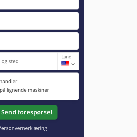
Land
og sted
rhandler
 på lignende maskiner
Send forespørsel
Personvernerklæring