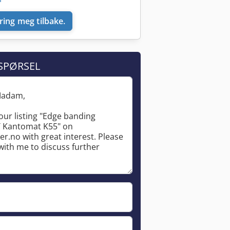
ring meg tilbake.
SPØRSEL