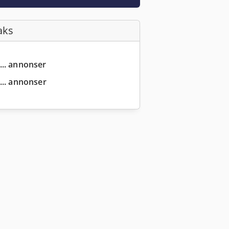
aks
... annonser
... annonser