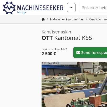
Norge
Trebearbeidingsmaskiner
Kantlistermas
Kantlistmaskin
OTT
Kantomat K55
Fast pris pluss MVA
Send forespø
2 500 €