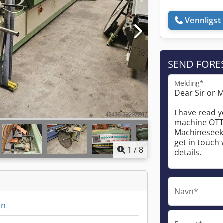
Vennligst 
SEND FORE
Melding*
1
/
8
Navn*
in