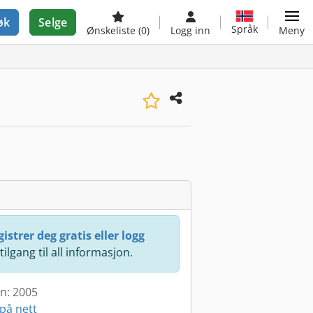
øk
Selge
Språk
Ønskeliste
(0)
Logg inn
Meny
istrer deg gratis eller logg
 tilgang til all informasjon.
en: 2005
på nett