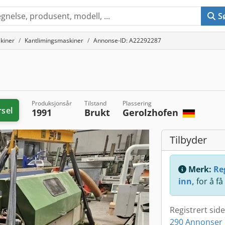
S
kiner
Kantlimingsmaskiner
Annonse-ID: A22292287
Produksjonsår
Tilstand
Plassering
rsel
1991
Brukt
Gerolzhofen
Tilbyder
Merk:
Reg
inn,
for å få
Registrert sid
290 Annonser 