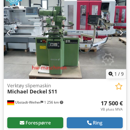
1
/
9
Verktøy slipemaskin
Michael Deckel
S11
17 500 €
Ubstadt-Weiher
1 256 km
VB pluss MVA
Forespørre
Ring