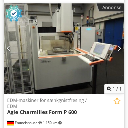
for din produksjon til en gunstig pris? Eller ønsker du å
Heidenhain iTNC530 24-posisjons verktøyveksler
selge din maskin? For mer informasjon eller
Annonse
Elektronisk håndratt Spontransportør IKZ (innvendig
kontaktmuligheter, besøk vår nettside.
kjølevæske) Avsug Tekniske data: Chjdoy Hqmhepfx Adiea
X-akse vandring: 860 mm Y-akse vandring: 560 mm Z-akse
vandring: 600 mm Spindeltaper: SK 40
Spindelhastighetsområde: 0-10000 o/min Hurtigforflytning
X,Y,Z: 24, 24, 20 m/min Bordets oppspenningsflate:
1000x560 mm Antall verktøyplasser i magasin: 24
Spindeldriftseffekt 40 % ED: 18,5 kW Vekt ca.: 6.500 kg
Tekniske data, tilbehør og maskinbeskrivelse er ikke
bindende.
1
/
1
EDM-maskiner for sænkgnistfresing /
EDM
Agie Charmilles
Form P 600
Emmelshausen
1 150 km