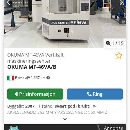
1
/
15
OKUMA MF-46VA Vertikalt
maskineringssenter
OKUMA
MF-46VA/B
Brescia
1 667 km
Prisinformasjon
Ring
Byggeår:
2007
, Tilstand:
svært god (brukt)
, X-
AKSESLENGDE: 762 MM Y-AKSESLENGDE: 560 MM Z-
AKSESLENGDE: 460 MM SPINDELHASTIGHET: 15 000 O/MIN
SPINDELKONUS: BT 40 BORDSTØRRELSE: 460 X 760 MM
Annonse