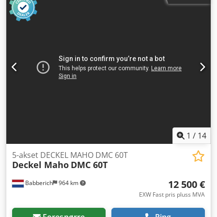
MAKSIMAL LAST: 400 KG Codpfxjpyg Rks Adioha
HURTIGGANGE X/Y-AKSE: 40 000 MM/MIN HURTIGGANGE Z-
AKSE: 32 000 MM/MIN SKJÆRE MATEHASTIGHET: 32 000
MM/MIN VERKTØYMAGASIN: 20 PLASSER
VERKTØYSKIFTETID: 1,2 SEK – 3,8 SEK MAKSIMAL
VERKTØYVEKT: 8 KG MAKSIMAL VERKTØYLENGDE: 300 MM
STYRING: OSP - P200M
1
/
14
5-akset DECKEL MAHO DMC 60T
Deckel Maho
DMC 60T
12 500 €
Babberich
964 km
EXW Fast pris pluss MVA
Forespørre
Ring