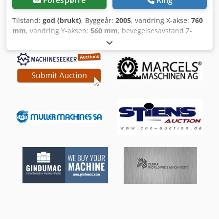
Tilstand:
god (brukt)
, Byggeår:
2005
, vandring X-akse:
760
mm
, vandring Y-aksen:
560 mm
, bevegelsesavstand Z-
akse:
560 mm
, mating X-akse:
30 000 m/min
,
matingshastighet Y-akse:
30 000 m/min
, mating Z-akse:
30 000 m/min
, total høyde:
2 450 mm
, total lengde:
5 200
mm
, total bredde:
4 500 mm
, bordbredde:
500 mm
,
bordlengde:
630 mm
, bordbelastning:
300 kg
, totalvekt:
12 000 kg
, 5-akse bearbeidingssenter DECKEL MAHO -
DMC 60T MACH-ID 9443 Produsent: DECKEL MAHO Type:
DMC 60T Styring: HeidenHain iTNC530 Årsmodell: 2005 €
12 500,00 X-akse: 760 mm Y-akse: 560 mm Z-akse: 560 mm
A-akse: 360000° B-akse: -30° til +120° Bordlengde: 630 mm
Bordbredde: 500 mm Bordbelastning: 300 kg
Matehastighet X-akse: 30000 mm/min Matehastighet Y-
akse: 30000 mm/min Matehastighet Z-akse: 30000 mm/min
Verktøyfeste: 40ISO/Bt/Mk Codpjym R Tgsfx Adioha
Spindeleffekt: 26 kW Turtall: 18000 o/min Verktøyskifter: 30
verktøy IKZ (Intern kjølevæsketilførsel): 15 bar Antall styrte
akser: 5 Spontransportør: Ja Kjøleenhet: Ja Lengde: 5200
mm Bredde: 4500 mm Høyde: 2450 mm Vekt: 12000 kg