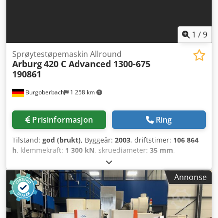
1
/
9
Sprøytestøpemaskin Allround
Arburg
420 C Advanced 1300-675
190861
Burgoberbach
1 258 km
Prisinformasjon
Ring
Tilstand:
god (brukt)
, Byggeår:
2003
, driftstimer:
106 864
h
, klemmekraft:
1 300 kN
, skruediameter:
35 mm
,
Maskinen har blitt meget godt vedlikeholdt, service og
vedlikehold har alltid blitt utført i tide. God stand, fullt
Annonse
funksjonell Fremdeles i drift frem til uke 11 Cedpsrp Dyrefx
Adioha Flere servicerapporter og dokumenter tilgjengelig
Tekniske data: Årsmodell: 2003 Automatisk drift: 106 864 t
Lukkekraft: 1300 kN Skrue-diameter: 35 mm Slaglengde