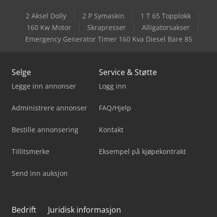
2 Aksel Dolly
2 P Symaskin
1 T 65 Topplokk
160 Kw Motor
Skrapresser
Alligatorsakser
Emergency Generator Timer 160 Kva Diesel Bare 85
Selge
Service & Støtte
Legge inn annonser
Logg inn
Administrere annonser
FAQ/Hjelp
Bestille annonsering
Kontakt
Tillitsmerke
Eksempel på kjøpekontrakt
Send inn auksjon
Bedrift
Juridisk informasjon