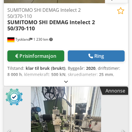
SUMITOMO SHI DEMAG Intelect 2
50/370-110
SUMITOMO SHI DEMAG
Intelect 2
50/370-110
Tyskland
1 230 km
Prisinformasjon
Ring
Tilstand:
klar til bruk (brukt)
, Byggeår:
2020
, driftstimer:
8 000 h
, klemmekraft:
500 kN
, skruediameter:
25 mm
,
injeksjonsvekt:
46 g
, total høyde:
1 779 mm
, totalvekt:
4 200
kg
, Denne SUMITOMO SHI DEMAG Intelect 2 50/370-110
Annonse
ble produsert i 2020. Den har et fullelektrisk direkte
drivsystem, NC5+ styring for forbedret energieffektivitet og
presis injeksjonsdynamikk. Inkluderer granulat-tørker,
industrirobot, transportbånd og
temperaturreguleringsenheter. Ideell for høyverdige
sprøytestøpeprosesser. Kontakt oss for mer informasjon
om denne maskinen. Chodpjx D Eccefx Adioa Ekstrautstyr •