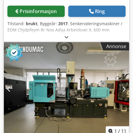
Prisinformasjon
Ring
Tilstand:
brukt
, Byggeår:
2017
, Senkeroderingsmaskiner /
EDM Chjdpfeym Rr Nox Adija Arbeidsvei X: 600 mm
Arbeidsvei Y: 400 mm Arbeidsvei Z: 450 mm Bordstørrelse
X: 750 mm Bordstørrelse Y: 600 mm Maks. arbeidsstykke X:
Annonse
1040 mm Maks. arbeidsstykke Y: 730 mm Maks.
arbeidsstykke Z: 410 mm Maks. elektrodevekt: 50 kg Maks.
arbeidsstykkevekt: 1600 kg Generator: 64 ampere Kjøler
Nedsenkbar beholder Charmilles-styring
Presisjonsbearbeiding av former og verktøy Integrert
generator Dielektrisk system med kjøling Egnet for verktøy-
og formproduksjon
1
/
11