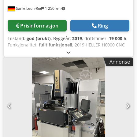
1100 x 1760 mm Plassbehov (inkl. betjening): 2,5 x 2,3 m
Sankt Leon-Rot
1 250 km
Tilbehør og utstyr: >> Opto-elektronisk målesystem med
mikroskop og digitalt display >> Radius-slipesett SK40 >>
Håndhjul for verktøyholder >> Avsugsanlegg >>
Prisinformasjon
Ring
Maskinlampe Om maskinen: Til salgs er en universal
verktøyslipemaskin av merket Michael Deckel S11.
Tilstand:
god (brukt)
, Byggeår:
2019
, driftstimer:
19 000 h
,
Maskinen er egnet for sliping av høy-presisjonsdeler. Med
Funksjonalitet:
fullt funksjonell
, 2019 HELLER H6000 CNC
S11 kan enkeltstykker og små serier slipes overraskende
dobbelpallet horisontalt bearbeidingssenter CNC
raskt, effektivt og fleksibelt – med høyest
horisontalt bearbeidingssenter med dobbelpallet Få
betjeningskomfort. Deckel S11 er i meget god stand. Den
Annonse
driftstimer, énskiftsmaskin, meget god stand Produsent:
er mekanisk og elektrisk kontrollert. Benytt anledning til å
HELLER Modell: H6000 Årsmodell: 2019 Maskintype: CNC
se og prøve maskinen under strøm hos oss.
horisontalt bearbeidingssenter Palletsystem: Dobbelpallet
/ 2-pallets-system Serienummer: MXXXXX (på forespørsel)
Palletstørrelse: 630 x 630 mm Maksimal pallelast: 1 000 kg
Maksimal arbeidsstykkehøyde: 1 200 mm Akselengder: X-
akse: 1 000 mm Y-akse: 1 000 mm Z-akse: 1 000 mm B-akse:
360° / 0,001° inndeling Hurtiggående hastigheter: X-akse:
50 000 mm/min Y-akse: 50 000 mm/min Z-akse: 75 000
mm/min B-akse: 25 o/min Matingkrefter: X-akse / Y-akse:
15 000 N ved 40 % intermittens Z-akse: 20 000 N ved 40 %
intermittens Spindelens turtallsområde: 5 – 6 000 o/min