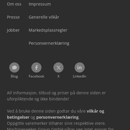
Om oss
Impressum
Presse
Generelle vilkår
Jobber
Markedsplassregler
Personvernerklæring
Blog
Facebook
X
LinkedIn
All informasjon, tilbud og priser på denne siden er
uforpliktende og ikke bindende!
Ved å bruke denne siden godtar du våre
vilkår og
betingelser
og
personvernerklæring
.
Oppgitte varemerker tilhører sine respektive eiere.
Machineseeker Group GmbH påtar seg intet ansvar for