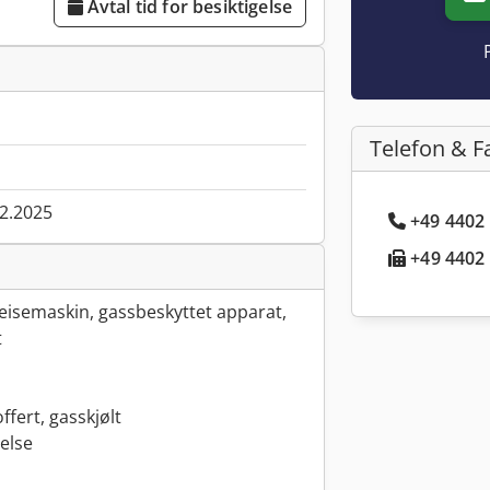
Avtal tid for besiktigelse
Telefon & F
02.2025
+49 4402 
+49 4402 
isemaskin, gassbeskyttet apparat,
t
fert, gasskjølt
else