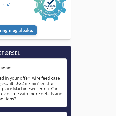
er på
ring meg tilbake.
SPØRSEL