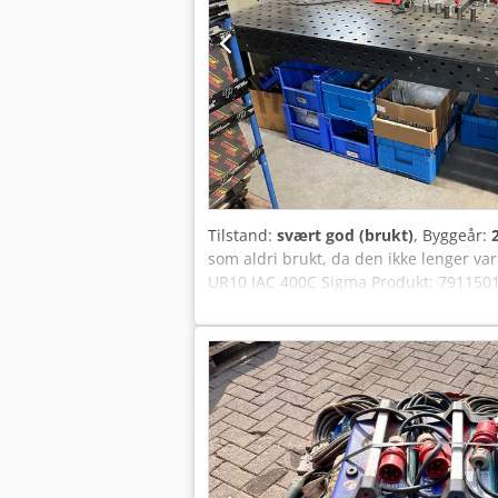
Tilstand:
svært god (brukt)
, Byggeår:
som aldri brukt, da den ikke lenger v
UR10 IAC 400C Sigma Produkt: 7911501
(UR10) - Selvutjevnende bordmonterings
betjeningspanel, inkl. IGC® (Intellige
Sequence Repeat, Miga Job Control, Miga
Robot-sveisepistol inkl. pistolholder -