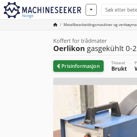
Norge
Metallbearbeidingsmaskiner og verktøyma
Koffert for trådmater
Oerlikon
gasgekühlt 0-
Tilstand
P
Prisinformasjon
Brukt