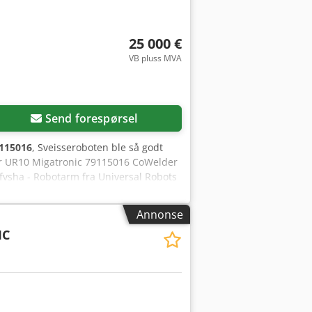
25 000 €
VB pluss MVA
Send forespørsel
115016
, Sveisseroboten ble så godt
der UR10 Migatronic 79115016 CoWelder
vsha - Robotarm fra Universal Robots
de, 400 A, luftkjølt, med grafisk
 - Funksjonspakke (DUO Plus, Sequence,
Annonse
pp sikkerhetsboks - Komplett kabelsett -
IC
dd" - Pulsfunksjon