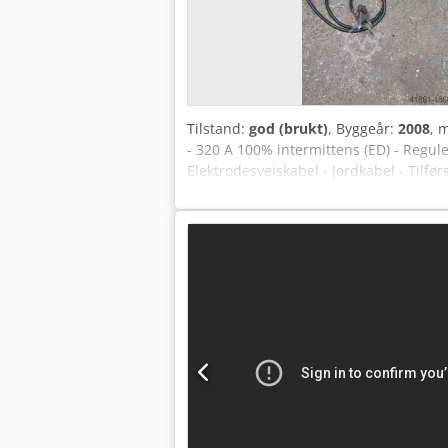
Tilstand:
god (brukt)
, Byggeår:
2008
, 
- 320 A 100% intermittens (ED) - Regule
Elektrodesveiskabel - Jordkabel - Tilfø