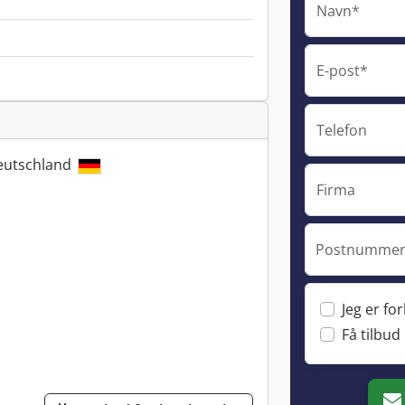
Navn*
E-post*
Telefon
Deutschland
Firma
Postnummer 
Jeg er fo
Få tilbud