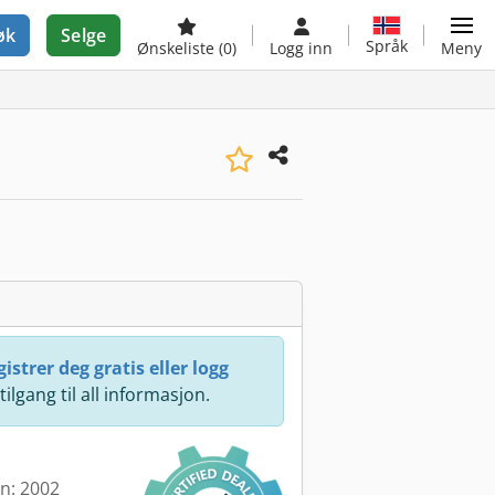
øk
Selge
Språk
Ønskeliste
(0)
Logg inn
Meny
istrer deg gratis eller logg
 tilgang til all informasjon.
en: 2002