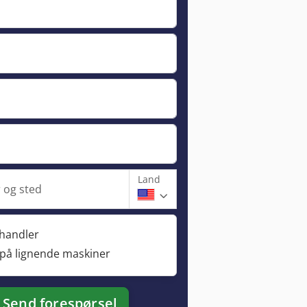
Land
og sted
rhandler
 på lignende maskiner
Send forespørsel