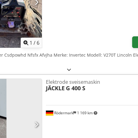
1
/
6
r Csdpowhd Nfsfx Afvjha Merke: Invertec Modell: V270T Lincoln Ele
Elektrode sveisemaskin
JÄCKLE
G 400 S
Rödermark
1 169 km