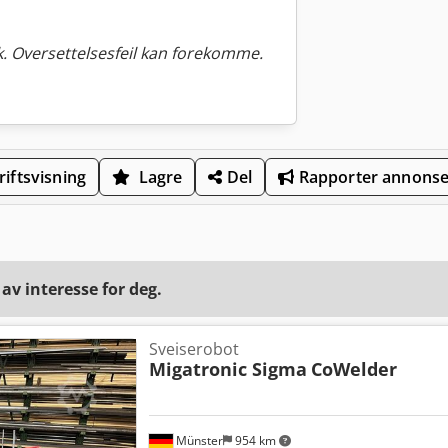
. Oversettelsesfeil kan forekomme.
iftsvisning
Lagre
Del
Rapporter annons
v interesse for deg.
Sveiserobot
Migatronic Sigma
CoWelder
Münster
954 km