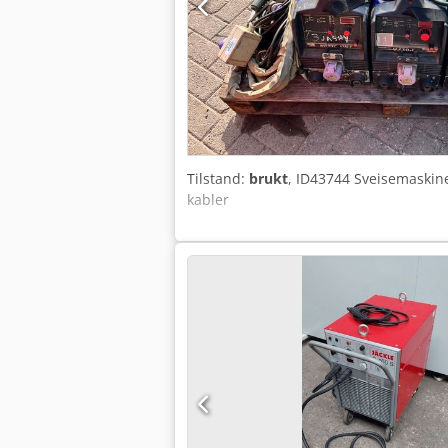
Tilstand:
brukt
, ID43744 Sveisemaskine
kabler