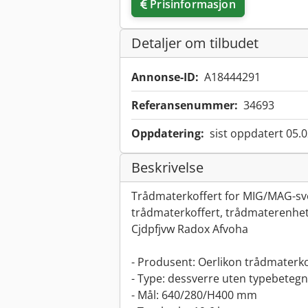
Prisinformasjon
Detaljer om tilbudet
Annonse-ID:
A18444291
Referansenummer:
34693
Oppdatering:
sist oppdatert 05.
Beskrivelse
Trådmaterkoffert for MIG/MAG-sve
trådmaterkoffert, trådmaterenhe
Cjdpfjvw Radox Afvoha
- Produsent: Oerlikon trådmaterkof
- Type: dessverre uten typebetegn
- Mål: 640/280/H400 mm