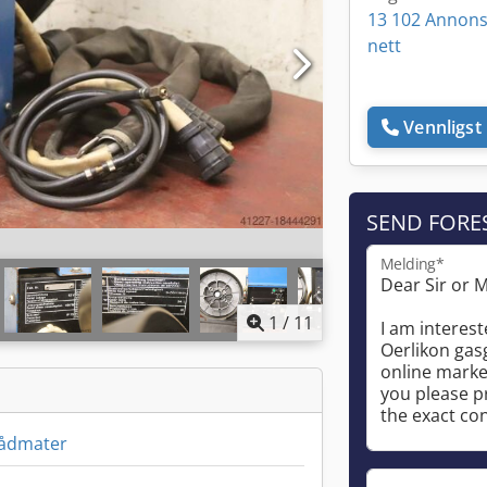
13 102 Annons
nett
Vennligst 
SEND FORE
Melding*
1
/
11
trådmater