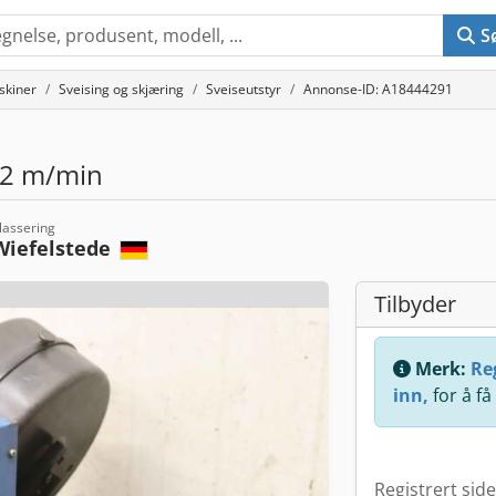
S
skiner
Sveising og skjæring
Sveiseutstyr
Annonse-ID: A18444291
22 m/min
lassering
Wiefelstede
Tilbyder
Merk:
Reg
inn,
for å få
Registrert sid