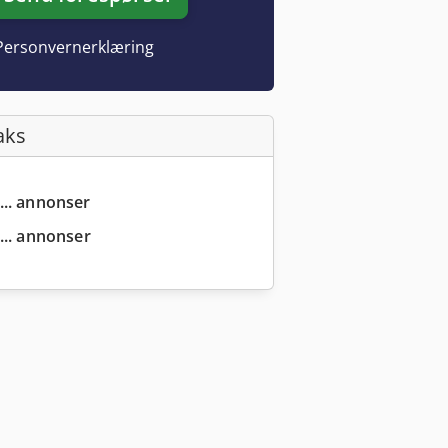
Personvernerklæring
aks
... annonser
... annonser