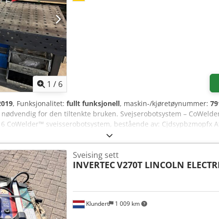
1
/
6
2019
, Funksjonalitet:
fullt funksjonell
, maskin-/kjøretøynummer:
79
ar nødvendig for den tiltenkte bruken. Svejserobotsystem – CoWel
6 CoWelder™ sveisserobotsystem, bestående av: Cjdsypbzmopfx Af
enhet - Migatronic Sigma SELECT 400 C-L Synergisk - Sveisestrømkil
nt Gas Control), standard programvarepakke (56 karakteristikkliner)
Sveising sett
Log), IAC Intelligent Arc Control - 1,0V teflontrådleder - Start/sto
INVERTEC
V270T LINCOLN ELECTR
 Robotstyring inkl. betjeningspanel - Freedrive-knapp på 3. "håndle
Klundert
1 009 km