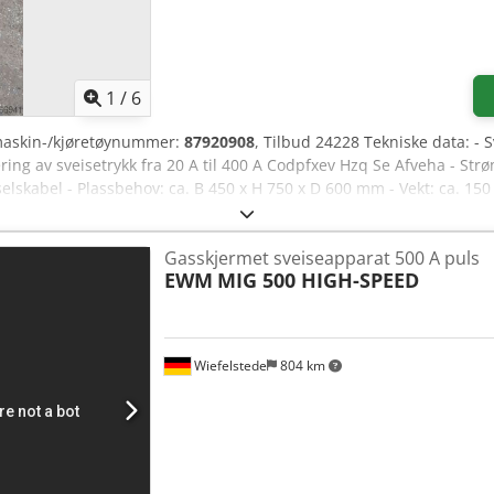
1
/
6
maskin-/kjøretøynummer:
87920908
, Tilbud 24228 Tekniske data: - 
ring av sveisetrykk fra 20 A til 400 A Codpfxev Hzq Se Afveha - Strøm
rselskabel - Plassbehov: ca. B 450 x H 750 x D 600 mm - Vekt: ca. 150
Gasskjermet sveiseapparat 500 A puls
EWM
MIG 500 HIGH-SPEED
Wiefelstede
804 km