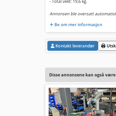
- Total vekt: 19,6 kg.
Annonsen ble oversatt automatisk
Be om mer informasjon
Kontakt leverandør
Utskr
Disse annonsene kan også være a