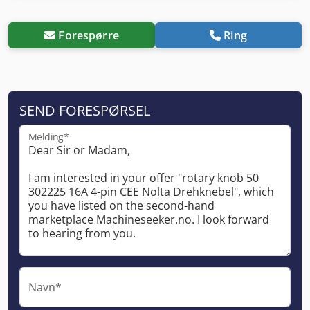
Forespørre
Ring
SEND FORESPØRSEL
Melding*
Navn*