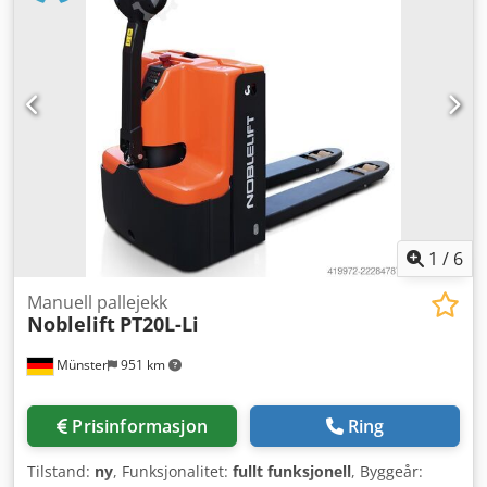
1
/
6
Manuell pallejekk
Noblelift
PT20L-Li
Münster
951 km
Prisinformasjon
Ring
Tilstand:
ny
, Funksjonalitet:
fullt funksjonell
, Byggeår: