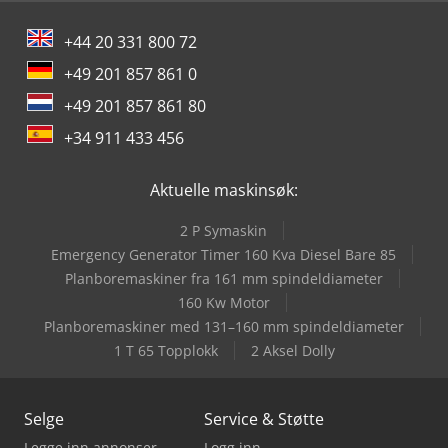
+44 20 331 800 72
+49 201 857 861 0
+49 201 857 861 80
+34 911 433 456
Aktuelle maskinsøk:
2 P Symaskin
Emergency Generator Timer 160 Kva Diesel Bare 85
Planboremaskiner fra 161 mm spindeldiameter
160 Kw Motor
Planboremaskiner med 131–160 mm spindeldiameter
1 T 65 Topplokk
2 Aksel Dolly
Selge
Service & Støtte
Legge inn annonser
Logg inn