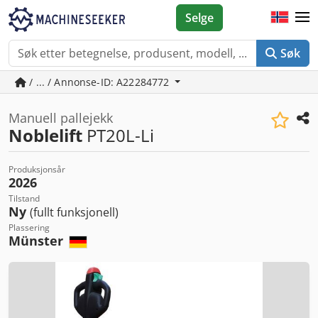
Selge
Søk
/ ... / Annonse-ID: A22284772
Manuell pallejekk
Noblelift
PT20L-Li
Produksjonsår
2026
Tilstand
Ny
(fullt funksjonell)
Plassering
Münster