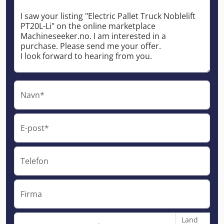
Navn*
E-post*
Telefon
Firma
Land