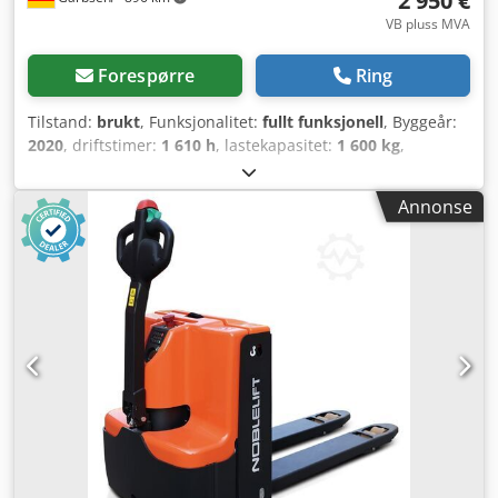
2 950 €
VB pluss MVA
Forespørre
Ring
Tilstand:
brukt
, Funksjonalitet:
fullt funksjonell
, Byggeår:
2020
, driftstimer:
1 610 h
, lastekapasitet:
1 600 kg
,
løftehøyde:
205 mm
, drivstofftype:
elektrisk
, gaffellengde:
1 150 mm
, egenvekt:
360 kg
, total lengde:
538 mm
,
Annonse
drivtype:
Elektro
, konstruksjonsbredde:
726 mm
,
Lavtløftende palletruck Lastens tyngdepunkt: 600 mm
Masttype: Ingen Dkjdpfxjwgr S Ss Ad Ser Teknisk tilstand:
meget god Forhjulstype: Polyurethan Forhjulenes tilstand:
100% Bakhjulstype: Polyurethan Bakhjulenes tilstand:
100% Batterispenning: 24V Batterikapasitet: 150Ah Batteri
årsmodell: 2020 Beskrivelse: Fabrikkoverhalt brukt maskin
fra Toyota, inkludert ny service og godkjenning i henhold
til FEM (tidligere UVV). Lastbeskyttelsesgitter,
impulsstyring, CE-sertifikat,