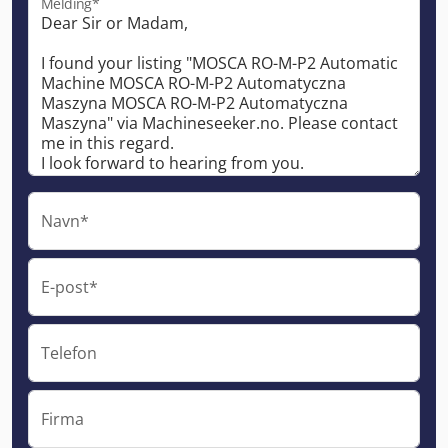
Melding*
Navn*
E-post*
Telefon
Firma