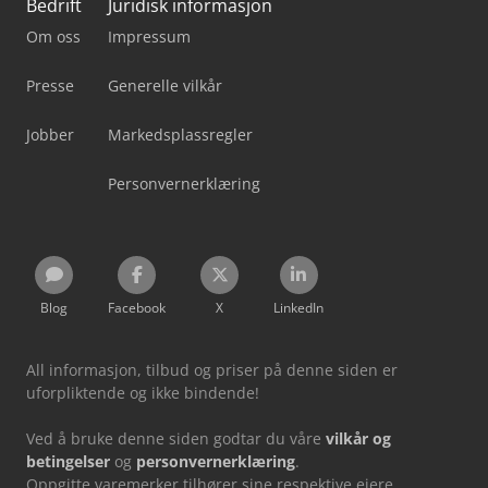
Bedrift
Juridisk informasjon
Om oss
Impressum
Presse
Generelle vilkår
Jobber
Markedsplassregler
Personvernerklæring
Blog
Facebook
X
LinkedIn
All informasjon, tilbud og priser på denne siden er
uforpliktende og ikke bindende!
Ved å bruke denne siden godtar du våre
vilkår og
betingelser
og
personvernerklæring
.
Oppgitte varemerker tilhører sine respektive eiere.