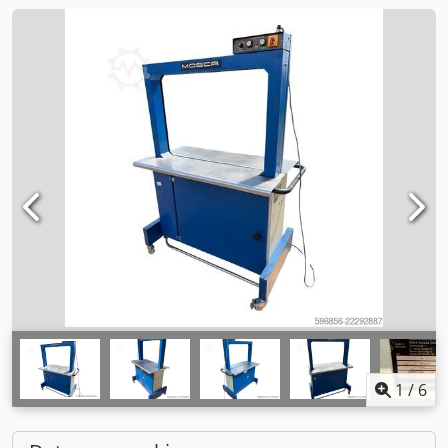
1
/
6