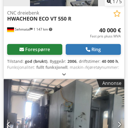
1
/
5
CNC dreiebenk
HWACHEON
ECO VT 550 R
40 000 €
Sehmatal
1 147 km
Fast pris pluss MVA
Forespørre
Ring
Tilstand:
god (brukt)
, Byggeår:
2006
, driftstimer:
40 000 h
,
Funksjonalitet:
fullt funksjonell
, maskin-/kjøretøynummer:
M086
, spindelhastighet (maks.):
1 500 o/min
,
spindelhastighet (min.):
15 o/min
, spindelmotoreffekt:
Annonse
22 000 W
, Vertikal dreiebenk med revolverhode og CNC
Styring: FANUC Series 18i-TB Dsdpetmq Ukjfx Amhekr
Antall revolverhoder: 1 Antall verktøyplasser: 12
Spontransportør: 3508734 Borholder: diameter 50 mm
Maskinen er fortsatt tilkoblet strøm.