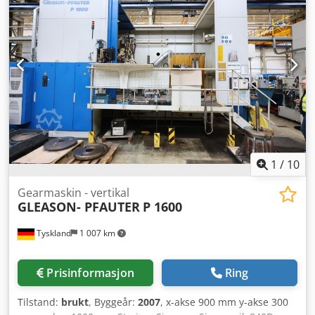
1
/
10
Gearmaskin - vertikal
GLEASON- PFAUTER
P 1600
Tyskland
1 007 km
Prisinformasjon
Ring
Tilstand:
brukt
, Byggeår:
2007
, x-akse 900 mm y-akse 300