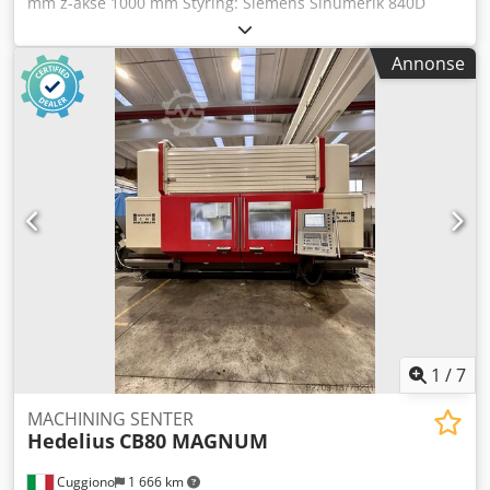
mm z-akse 1000 mm Styring: Siemens Sinumerik 840D
Emnediameter - maks. 1600 mm Modul - maks. 20 mm
Hodelerkretsdiameter 350 mm Fresedorndiameter 375 mm
Annonse
Totalt tilkoblingsverdi 80 kVa Djdpew Rrb Hjfx Amhokr
Maskinvekt ca. 33,5 t Plassbehov ca. 10,530 x 6,375 x 4,680
m Matehastighet: - X-akse 1 til 3000 mm/min - Y-akse 1 til
3000 mm/min - Z-akse 1 til 4000 mm/min
Spindelhastigheter i o/min: - Verktøy 26 til 265 -
Arbeidsbord 0 til 8 Utstyr/tilbehør: - Motorisert fresehode
M 2 - Fresedorner - Oljekjøler - Teknisk dokumentasjon
1
/
7
MACHINING SENTER
Hedelius
CB80 MAGNUM
Cuggiono
1 666 km