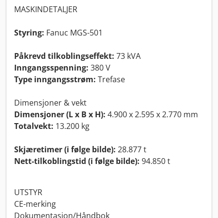
MASKINDETALJER
Styring:
Fanuc MGS-501
Påkrevd tilkoblingseffekt:
73 kVA
Inngangsspenning:
380 V
Type inngangsstrøm:
Trefase
Dimensjoner & vekt
Dimensjoner (L x B x H):
4.900 x 2.595 x 2.770 mm
Totalvekt:
13.200 kg
Skjæretimer (i følge bilde):
28.877 t
Nett-tilkoblingstid (i følge bilde):
94.850 t
UTSTYR
CE-merking
Dokumentasjon/Håndbok