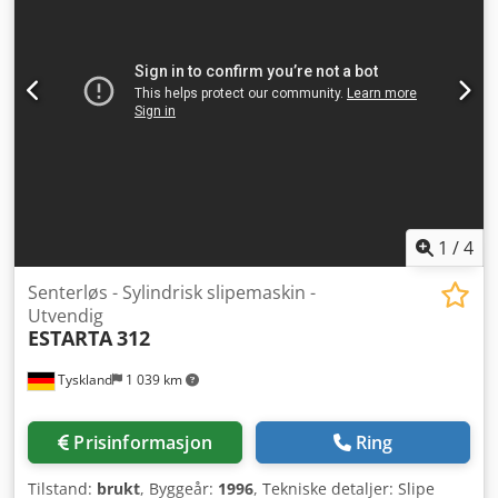
KONTINUERLIG; 500x500 mm MAKS AKSEPTERT LAST: 500
kg MAKS MASKINERBAR DEL STØRRELSE: ø 800 x 1000 mm
HØYTRYKKS KJØLEVÆSKE: 80 Bar VERKTØYMAGASIN:
KJEDETYPE; 240 + 240 posisjoner MAKS VERKTØYDIAMETER:
125 (300) mm MAKS VERKTØYLENGDE: 500 mm MAKS
VERKTØYVEKT: 30 kg STYREENHET: MSX 701 III TILBEHØR:
FLIS-TRANSPORTØR; VERKTØYMÅLER; BERØRINGSSONDE;
BÆRBAR HÅNDHJUL MERKNAD: LPP LINEÆRT
FLERPALETTSYSTEM MED 24 PALETTER OG 2 LASSE- OG
LOSSESTASJONER
1
/
4
Senterløs - Sylindrisk slipemaskin -
Utvendig
ESTARTA
312
Tyskland
1 039 km
Prisinformasjon
Ring
Tilstand:
brukt
, Byggeår:
1996
, Tekniske detaljer: Slipe