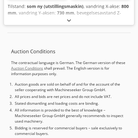
Tilstand:
som ny (utstillingsmaskin)
, vandring X-akse:
800
mm
, vandring Y-aksen:
730 mm
, bevegelsesavstand Z-
akse:
800 mm
, Utstyr:
spontransportør
, YCM NH500A –
Demomaskin – ubrukt!! Styring: Fanuc MXP300FB Spindel:
15.000 o/min / 244 Nm BBT40/SK40 Verktøyveksler: 60-
posisjoner Vekselbord Dkjdpfx Amovvudweher
Kjølemiddelanlegg med 70 bar gjennom spindel (IKZ) 3D-
Auction Conditions
måleprobe Verktøybruddskontroll Blum Glasskaler
Spontransportør Maskinen står på vårt anlegg i Soltau og
The contractual language is German. The German version of these
kan besiktiges når som helst.
Auction Conditions
shall prevail. The English version is for
information purposes only.
Auction goods are sold on behalf of and for the account of the
seller cooperating with Machineseeker Group GmbH.
All prices and bids are net prices and do not include VAT.
Stated dismantling and loading costs are binding.
All information is provided to the best of knowledge –
Machineseeker Group GmbH generally recommends to inspect
used machinery.
Bidding is reserved for commercial buyers – sale exclusively to
commercial buyers.