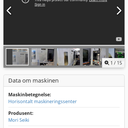
1
/
15
Data om maskinen
Maskinbetegnelse:
Horisontalt maskineringssenter
Produsent:
Mori Seiki