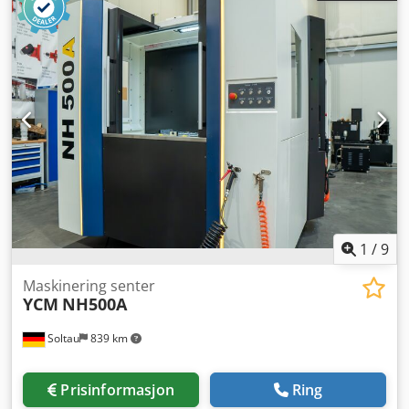
1
/
9
Maskinering senter
YCM
NH500A
Soltau
839 km
Prisinformasjon
Ring