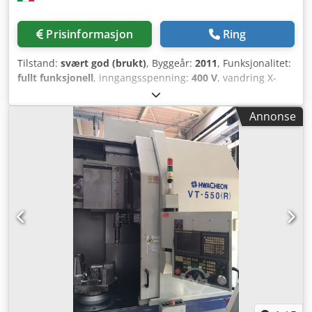
Prisinformasjon
Ring
Tilstand:
svært god (brukt)
, Byggeår:
2011
, Funksjonalitet:
fullt funksjonell
, inngangsspenning:
400 V
, vandring X-
akse:
3 220 mm
, vandring Y-aksen:
800 mm
,
bevegelsesavstand Z-akse:
600 mm
, antall plasser i
Annonse
verktøymagasinet:
55
, total høyde:
3 600 mm
, total lengde:
7 500 mm
, total bredde:
4 200 mm
, totalvekt:
15 500 kg
,
bordlengde:
3 900 mm
, bordbredde:
750 mm
,
kontrollermodell:
Heidenhain
, avstand fra bordets
sentrum til spindelnesen:
720 mm
, spindelmotoreffekt:
35
W
, hurtigmating Z-akse:
40 m/min
, hurtigmating X-akse:
40 m/min
, hurtig tverrslag Y-akse:
40 m/min
,
spindelhastighet (maks.):
18 000 o/min
, spindelhastighet
(min.):
30 o/min
, bordbelastning:
3 500 kg
,
verktøydiameter:
80 mm
, verktøylengde:
330 mm
, Utstyr:
dokumentasjon / manual, rotasjonshastighet trinnløst
variabel, spontransportør
, Vertikalt bearbeidingssenter
med mobil søyle "HEDELIUS mod. CB80 MAGNUM" med
Heidenhain TNC-530 Dksdsv Sdc Uepfx Amhsr