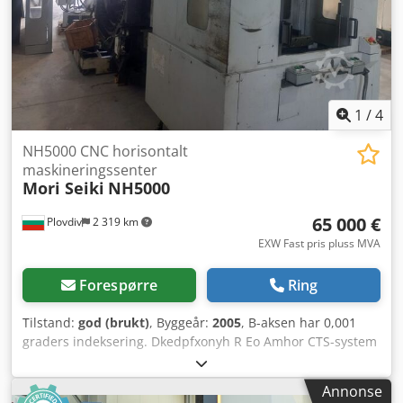
1
/
4
NH5000 CNC horisontalt
maskineringssenter
Mori Seiki
NH5000
65 000 €
Plovdiv
2 319 km
EXW Fast pris pluss MVA
Forespørre
Ring
Tilstand:
god (brukt)
, Byggeår:
2005
, B-aksen har 0,001
graders indeksering. Dkedpfxonyh R Eo Amhor CTS-system
Fanuc-basert styringssystem Ta gjerne kontakt med oss
dersom du har flere spørsmål.
Annonse