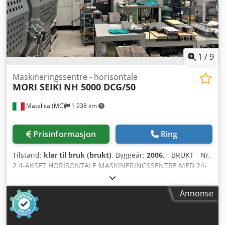
1
/
9
Maskineringssentre - horisontale
MORI SEIKI
NH 5000 DCG/50
Matelica (MC)
1 938 km
Prisinformasjon
Ring
Tilstand:
klar til bruk (brukt)
, Byggeår:
2006
, - BRUKT - Nr.
2 4-AKSET HORISONTALE MASKINERINGSSENTRE MED 24-
POSISJONERS PALETTESYSTEM X-AKSE VANDRING: 730 mm
Y-AKSE VANDRING: 730 mm Z-AKSE VANDRING: 850 mm
Annonse
AVSTAND SPINDELNORM-BORD: 100 - 830 mm
HURTIGGANG X-Y-Z: 50 m/min Dodpfjzh Rmzox Amhokr
SPINDEL: 8000 o/min; 22–30 kW; ISO 50 - BT PALETT: