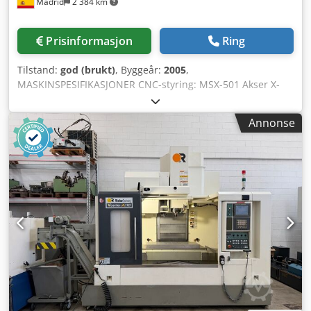
Madrid
2 384 km
Prisinformasjon
Ring
Tilstand:
god (brukt)
, Byggeår:
2005
,
MASKINSPESIFIKASJONER CNC-styring: MSX-501 Akser X-
akse vandring mm: 630 Y-akse vandring mm: 600 Z-akse
vandring mm: 670 B-akse grader: 360º (0,001º indeks)
Annonse
Mating hastighet m/min: 50 Hurtig gange m/min: 50
Arbeidsbord Antall paller: 2 Bordmål mm: 500x500
Maksimal emnestørrelse (D x H) mm: ø800x1.000 Maks.
emnevekt kg: 500 Dsdpfx Amjxq Hcwehjkr Spindel
Spindelhastighet o/min: 8.000 Spindeldrift effekt kW:
18,5/22 Verktøysystem Verktøyholder: ISO-50
Verktøymagasin plasser: SK50 Utstyr Spontransportør
Signallampe Høytrykkspumpe Intern kjøling