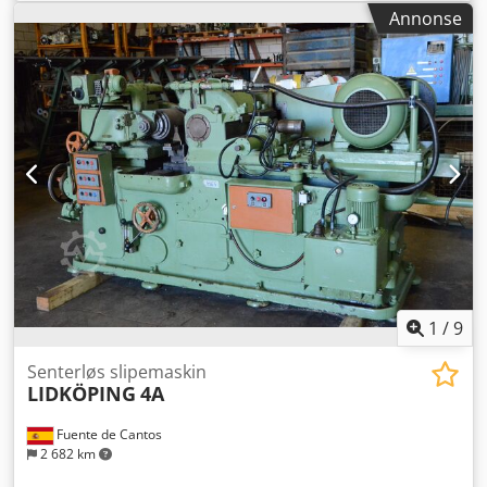
Annonse
1
/
9
Senterløs slipemaskin
LIDKÖPING
4A
Fuente de Cantos
2 682 km