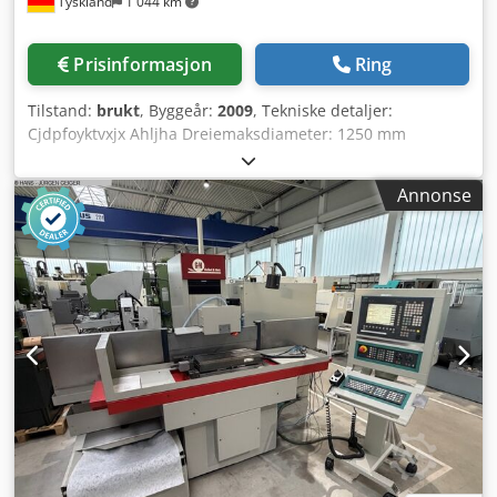
Tyskland
1 044 km
Prisinformasjon
Ring
Tilstand:
brukt
, Byggeår:
2009
, Tekniske detaljer:
Cjdpfoyktvxjx Ahljha Dreiemaksdiameter: 1250 mm
Dreielengde: 6000 mm Spindelboring: 130 mm
Turtallsområde: 5 - 710 o/min Dreiemaksdiameter over
Annonse
sleden: 850 mm Totalt effektbehov: 37/52 kW Maskinvekt
ca.: 16 t Plassbehov ca.: 12 x 4 x 2 m Syklusstyring
HEIDENHAIN 1 fast lunett