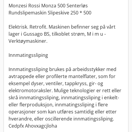
Monzesi Rossi Monza 500 Senterløs
Rundslipemaskin Slipeskive 250 * 500
Elektrisk. Retrofit. Maskinen befinner seg på vårt
lager i Gussago BS, tilkoblet strøm, M i m u -
Verktøymaskiner.
Innmatingssliping
Innmatingssliping brukes på arbeidsstykker med
avtrappede eller profilerte mantelflater, som for
eksempel dyser, ventiler, tappkryss, gir- og
elektromotoraksler. Mulige teknologier er rett eller
skrå innmatingssliping, innmatingssliping i enkelt-
eller flerproduksjon, innmatingssliping i flere
operasjoner som kan utføres samtidig eller etter
hverandre, eller oscillerende innmatingssliping.
Cedpfx Ahovxagcjloha