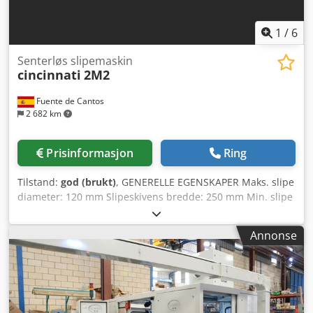
1
/
6
Senterløs slipemaskin
cincinnati
2M2
Fuente de Cantos
2 682 km
Prisinformasjon
Ring
Tilstand:
god (brukt)
, GENERELLE EGENSKAPER Maks. slipe
diameter: 120 mm Slipeskivens bredde: 250 mm Min. slipe
diameter: 1 mm Drivskivens diameter: 304 mm
Arbeidsskivens diameter: 508 mm DIMENSJONER OG VEKT
Annonse
Høyde: 1 700 mm Bredde: 1 500 mm Lengde: 2 750 mm
Vekt: 4 000 kg ELEKTRISKE SPESIFIKASJONER Motoreffekt
(slipeskivehode): 15 kW Motoreffekt (styrespindelhode): 1,8
kW Motoreffekt (hydraulikk): 1,1 kW Total effekt: 20 kW
Chodorpnf Ajpfx Ahlea Spenning: 220/380 V