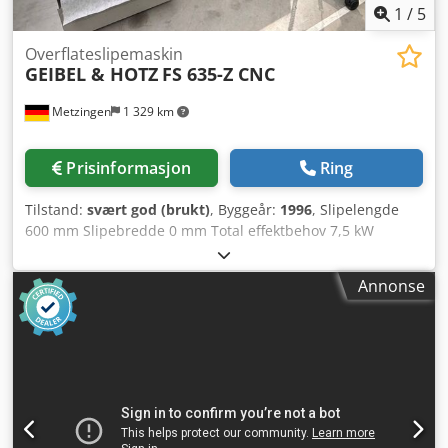
1
/
5
Overflateslipemaskin
GEIBEL & HOTZ
FS 635-Z CNC
Metzingen
1 329 km
Prisinformasjon
Ring
Tilstand:
svært god (brukt)
, Byggeår:
1996
, Slipelengde
600 mm Slipebredde 0 mm Total effektbehov 7,5 kW
TILBUD Vi kan tilby følgende maskin fra lager, med
forbehold om feil og mellomslag, uforpliktende: GEIBEL &
Annonse
HOTZ CNC horisontal flat- & profilslipe­maskin Type FS 6 - Z
CNC Årsmodell 1996 _____ Maks. slipelengde (bordets
lengdebevegelse 660 mm): 600 mm Maks. slipebredde
(tverrbevegelse maks. 360 mm): 0 mm Maks. slipehøyde
under skive ca.: 375 mm Avstand bord – spindelsenter min
/ maks: 140 / 525 mm Standard magnetplate: 600 x 0 mm
Bordets oppspenningsflate: 820 x 0 mm Maks.
bordbelastning: 400 kg Bordhastighet: m/min