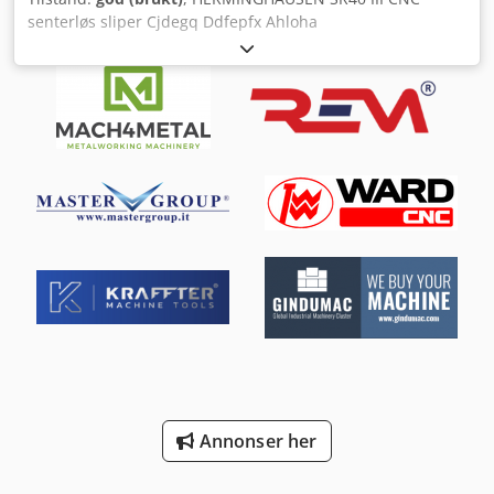
senterløs sliper Cjdegq Ddfepfx Ahloha
Annonser her