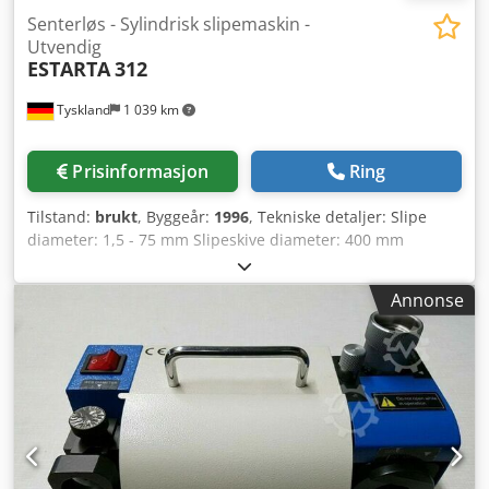
Senterløs - Sylindrisk slipemaskin -
Utvendig
ESTARTA
312
Tyskland
1 039 km
Prisinformasjon
Ring
Tilstand:
brukt
, Byggeår:
1996
, Tekniske detaljer: Slipe
diameter: 1,5 - 75 mm Slipeskive diameter: 400 mm
Slipeskive bredde: 160 mm Arbeidsslag: 0 - 1 mm
Matehastighet: trinnløs / kontinuerlig mm/min
Annonse
Slipeskivenes hastighet: 1300 o/min Styring for program:
Num 1020 GC Totalt effektbehov: 14 kW Maskinens vekt ca.:
3,8 t Maskinens dimensjoner: 3,0x2,2x2,2 m Dimensjoner
styreskap LxBxH: 1,5x0,4x2,0 m SENTERSLØS
RUNDSLIPINGSMASKIN FOR UTVENDIG SLIPING av legerte
rundstål samt innstikk- og gjennomløpsprosess - Ved
innstikkprosess er maksimal innstikklengde 160 mm. -
Automatisk utmating av arbeidsstykker via skinne (funksjon