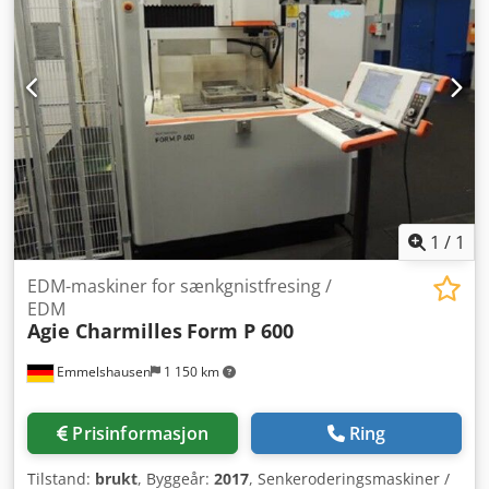
----- 5300 o/min Slipeskive ----- CBN 200 Codjga T D Tspfx
Ahljha Motor ----- 230V/1-fas/180W Vekt ----- 10 kg
1
/
1
EDM-maskiner for sænkgnistfresing /
EDM
Agie Charmilles
Form P 600
Emmelshausen
1 150 km
Prisinformasjon
Ring
Tilstand:
brukt
, Byggeår:
2017
, Senkeroderingsmaskiner /