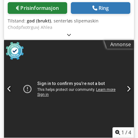
Prisinformasjon
Ring
Tilstand:
god (brukt)
, senterløs slipemaskin
Chodpfxotrguvj Ahlea
Annonse
1
/
4