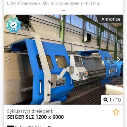
EDM Arbeidsvei X: 600 mm Arbeidsvei Y: 400 mm
Arbeidsvei Z: 450 mm Bordstørrelse X: 750 mm
Bordstørrelse Y: 600 mm Maks. arbeidsstykke X: 1040 mm
Annonse
Maks. arbeidsstykke Y: 730 mm Maks. arbeidsstykke Z: 410
mm Maks. elektrodevekt: 50 kg Maks. arbeidsstykkevekt:
1600 kg Generator: 64 ampere Kjøler Nedsenkbar beholder
Charmilles-styring Chodpfx Aeym Rr Nehlja
Presisjonsbearbeiding av former og verktøy Integrert
generator Dielektrisk system med kjøling Egnet for verktøy-
og formproduksjon
1
/
10
Syklusstyrt dreiebenk
SEIGER
SLZ 1200 x 6000