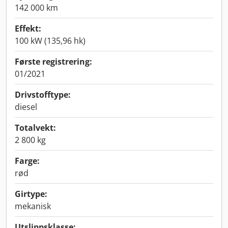
142 000 km
Effekt:
100 kW (135,96 hk)
Første registrering:
01/2021
Drivstofftype:
diesel
Totalvekt:
2 800 kg
Farge:
rød
Girtype:
mekanisk
Utslippsklasse: