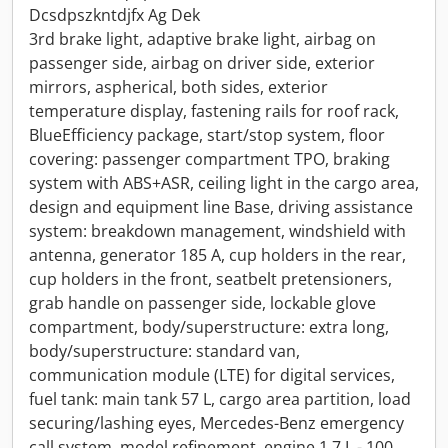
Dcsdpszkntdjfx Ag Dek
3rd brake light, adaptive brake light, airbag on
passenger side, airbag on driver side, exterior
mirrors, aspherical, both sides, exterior
temperature display, fastening rails for roof rack,
BlueEfficiency package, start/stop system, floor
covering: passenger compartment TPO, braking
system with ABS+ASR, ceiling light in the cargo area,
design and equipment line Base, driving assistance
system: breakdown management, windshield with
antenna, generator 185 A, cup holders in the rear,
cup holders in the front, seatbelt pretensioners,
grab handle on passenger side, lockable glove
compartment, body/superstructure: extra long,
body/superstructure: standard van,
communication module (LTE) for digital services,
fuel tank: main tank 57 L, cargo area partition, load
securing/lashing eyes, Mercedes-Benz emergency
call system, model refinement, engine 1.7 L - 100