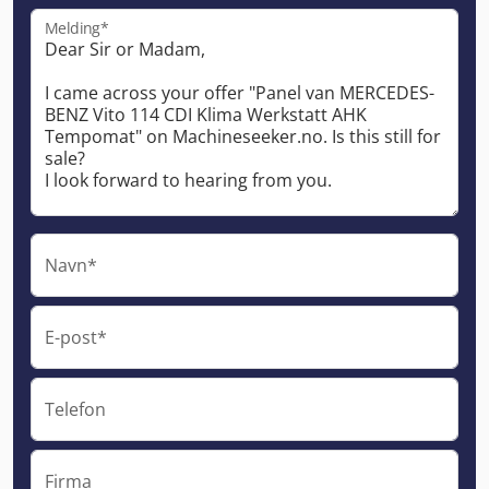
Melding*
Navn*
E-post*
Telefon
Firma