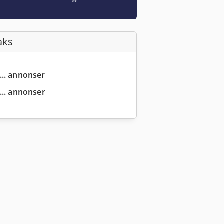
aks
... annonser
... annonser