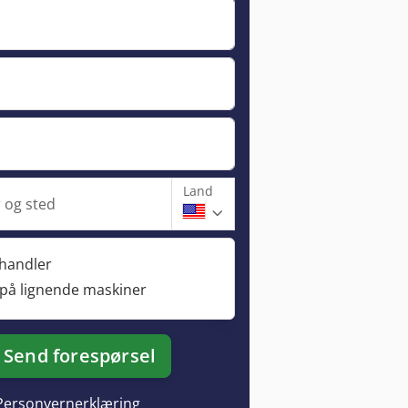
Land
og sted
rhandler
 på lignende maskiner
Send forespørsel
Personvernerklæring