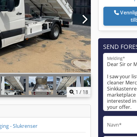
Vennligst ring meg
ti
SEND FORE
Melding*
1
/
18
Navn*
ging - Slukrenser