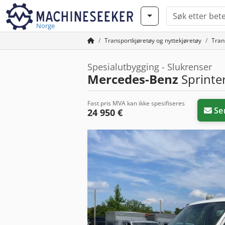
Norge
Transportkjøretøy og nyttekjøretøy
Trans
Spesialutbygging - Slukrenser
Mercedes-Benz
Sprinter
Fast pris MVA kan ikke spesifiseres
Se
24 950 €