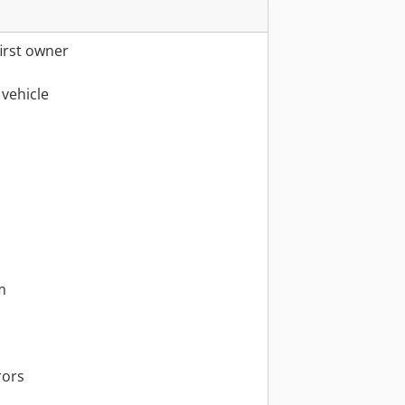
irst owner
vehicle
m
rors