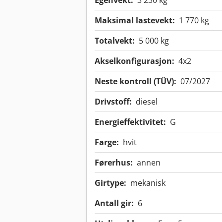
Egenvekt:
3 230 kg
Maksimal lastevekt:
1 770 kg
Totalvekt:
5 000 kg
Akselkonfigurasjon:
4x2
Neste kontroll (TÜV):
07/2027
Drivstoff:
diesel
Energieffektivitet:
G
Farge:
hvit
Førerhus:
annen
Girtype:
mekanisk
Antall gir:
6