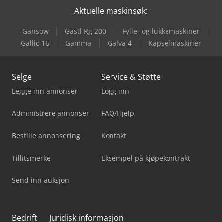
Aktuelle maskinsøk:
Gansow
Gastl Rg 200
Fylle- og lukkemaskiner
Gallic 16
Gamma
Galva 4
Kapselmaskiner
Selge
Service & Støtte
Legge inn annonser
Logg inn
Administrere annonser
FAQ/Hjelp
Bestille annonsering
Kontakt
Tillitsmerke
Eksempel på kjøpekontrakt
Send inn auksjon
Bedrift
Juridisk informasjon