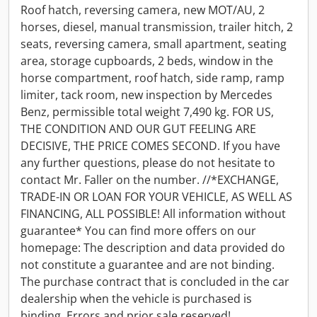
Roof hatch, reversing camera, new MOT/AU, 2
horses, diesel, manual transmission, trailer hitch, 2
seats, reversing camera, small apartment, seating
area, storage cupboards, 2 beds, window in the
horse compartment, roof hatch, side ramp, ramp
limiter, tack room, new inspection by Mercedes
Benz, permissible total weight 7,490 kg. FOR US,
THE CONDITION AND OUR GUT FEELING ARE
DECISIVE, THE PRICE COMES SECOND. If you have
any further questions, please do not hesitate to
contact Mr. Faller on the number. //*EXCHANGE,
TRADE-IN OR LOAN FOR YOUR VEHICLE, AS WELL AS
FINANCING, ALL POSSIBLE! All information without
guarantee* You can find more offers on our
homepage: The description and data provided do
not constitute a guarantee and are not binding.
The purchase contract that is concluded in the car
dealership when the vehicle is purchased is
binding. Errors and prior sale reserved!