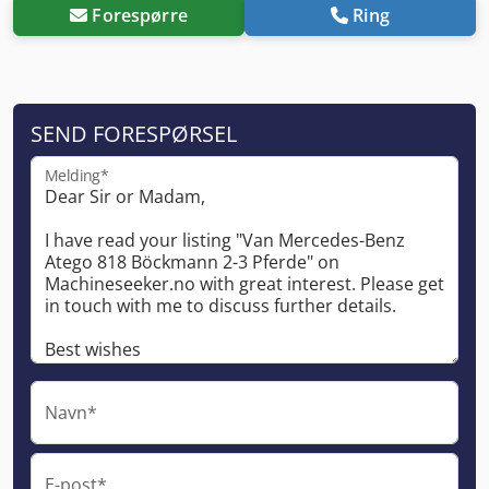
Forespørre
Ring
SEND FORESPØRSEL
Melding*
Navn*
E-post*