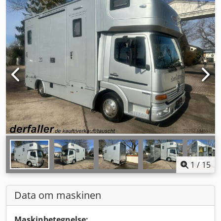
1
/
15
Data om maskinen
Maskinbetegnelse: