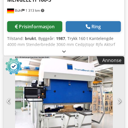
Bühl
1 313 km
Prisinformasjon
Ring
Tilstand:
brukt
, Byggeår:
1987
, Trykk 160 t Kantelengde
4000 mm Stenderbredde 3060 mm Cedpjtqqr Rjfx Aktsrf
Styring FORTRON CNC 10 H 4 Utsparing 280 mm Slag 250
mm Innbyggingshøyde 500 mm Bordlengde 4050 mm
Annonse
Bordbredde 280 mm Hastighet ned 70 mm/sek Hastighet
opp 68,4 mm/sek Arbeidshastighet 9 / 3,5 mm/sek Maks.
driftstrykk 205 bar Oljevolum 400 l Total tilført effekt 19,5
kW Maskinvekt ca. 20,8 t Totalvekt inkl. tilbehør 22 t
Maskinens dimensjoner L x B x H 4,8 x 1,88 x 2,93 m
Dimensjoner styreskap 1,6 x 0,5 x 2,25 m - 3-akse maskin -
med bombasering - med grafikk Tilbehør: programmerbar
bakanslag, over- og underverktøy, bordforlengere