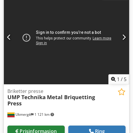
plate to spindle nose: 630 – 1380 mm Arm vertical travel:
750 mm Total power requirement: 6 kW Machine weight:
approx. 4 t Machine dimensions (L x W x H): 2,740 x 1,140 x
2,590 mm – with tapping unit – Csdpfx Aou Sblwsktsrf
Accessories: cube table L x W x H = 550 x 550 x 550 mm,
machine vice, coolant device
1
/
5
Briketter presse
UMP Technika
Metal Briquetting
Press
Ukmergė
1 121 km
Prisinformasjon
Ring