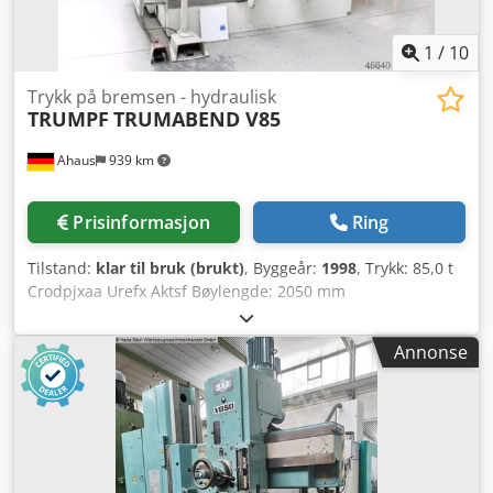
1
/
10
Trykk på bremsen - hydraulisk
TRUMPF
TRUMABEND V85
Ahaus
939 km
Prisinformasjon
Ring
Tilstand:
klar til bruk (brukt)
, Byggeår:
1998
, Trykk: 85,0 t
Crodpjxaa Urefx Aktsf Bøylengde: 2050 mm
Stenderavstand: 1750 mm Stenderutladning: 410 mm
Slaglengde: 365 mm Innbyggingshøyde: 535 mm
Annonse
Innstillingshastighet: 200 mm/sek Arbeidshastighet: 1,0 –
10,0 mm/sek Returhastighet: 135 mm/sek Bakanslag –
justerbart maks. 600 mm Bordbredde: 120 mm
Arbeidshøyde: 1050 mm Driftstimer: 28.500 t Oljevolum:
200 l Arbeidstrykk: 340 bar Totalt effektbehov: 14,0 kVA
Maskinvekt ca.: 9050 kg Dimensjoner LxBxH: 2680 x 2100 x