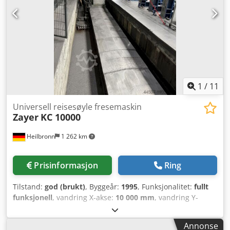
Akser: automatisk X1, X2, Y1, Y2, Z1, Z2, R Verktøy:
Medfølger Vekt: 7 tonn Annet: Nylig byttet ut skjerm,
tilkoblet tastatur for enklere betjening. Ta gjerne kontakt
dersom du har flere spørsmål.
1
/
11
Universell reisesøyle fresemaskin
Zayer
KC 10000
Heilbronn
1 262 km
Prisinformasjon
Ring
Tilstand:
god (brukt)
, Byggeår:
1995
, Funksjonalitet:
fullt
funksjonell
, vandring X-akse:
10 000 mm
, vandring Y-
aksen:
1 500 mm
, bevegelsesavstand Z-akse:
3 000 mm
, -
CNC-styring Heidenhain TNC 415B Credewrzkzopfx Aktjf -
Annonse
Styrt 2-akset NC-fresehode 2,5° - Kjølemiddelutstyr