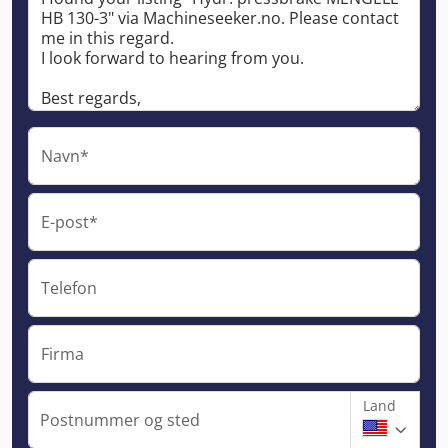
Navn*
E-post*
Telefon
Firma
Land
Postnummer og sted