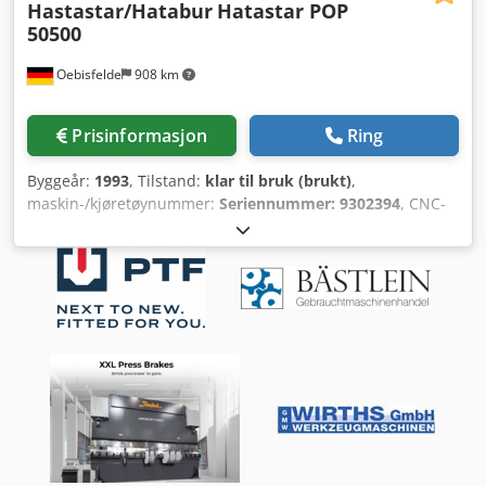
Hastastar/Hatabur
Hatastar POP
50500
Oebisfelde
908 km
Prisinformasjon
Ring
Byggeår:
1993
, Tilstand:
klar til bruk (brukt)
,
maskin-/kjøretøynummer:
Seriennummer: 9302394
, CNC-
styring HATASTAR 2000 Presskapasiteten er 500 tonn eller
5000 kN Verktøy er tilgjengelig ved siden av maskinen
Elektroskap til venstre Cedpfx Aed Egc Asktjrf X1- og R-/X2-
og R-akse på rundføring Y1- og Y2-akse Hydraulisk
oververktøy-klemming Pneumatisk platefølgeinnretning og
frontanslag på rundføring Andre to-hånds betjening
Universalmatrise 100x100x5'100 mm Rehfusskniv 280 x
5'100 mm Sentraliseringsplate for matriser, b = 111 mm