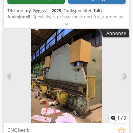
Tilstand:
ny
, Byggeår:
2025
, Funksjonalitet:
fullt
funksjonell
, Spesialisert presse konstruert fra grunnen av
for brikettering av jern, stål og lignende legeringer.
Inkluderer integrerte oljefangmatter.
Annonse
Pakke-/innpakkingsbord er ikke inkludert – kun
brikettstyringer (skinner). Leveres med gjennomsiktige
bunkerdører og oljevarmeelementer som standard.
Maskinene styres av Siemens KTP-400 berøringsskjermer.
2. generasjon tilgjengelig for kjøp fra februar 2024. For
denne pressen, vennligst kontakt oss først! Tekniske data:
Kapasitet: Opptil 600 briketter/time* Hovedmotor: 30 kW
Matingmotorer: 2,6 kW Kjølesystem: 1,6 kW Total effekt:
34,2 kW Oljebeholder: 260 liter Filter: 4 Lengde: 2000 mm
Bredde: 2000 mm Høyde: 2200 mm Vekt: 3500 kg
Brikettstørrelse: 40–110, D80 mm Crodpfotmugcox Aktsf
Garanti: 2 år / 2 000 driftstimer
1
/
2
CNC benk