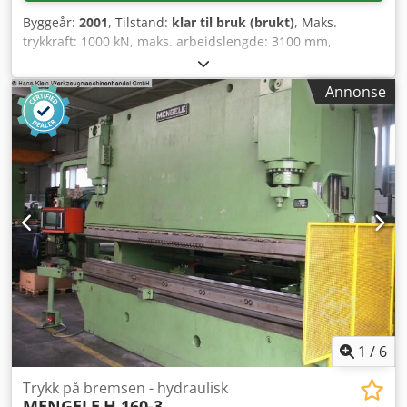
Byggeår:
2001
, Tilstand:
klar til bruk (brukt)
, Maks.
trykkraft: 1000 kN, maks. arbeidslengde: 3100 mm,
utladning: 250 mm, tilkoblingseffekt: 18 kW, vekt: 9,5 t,
driftstimerteller: 76 566 t, leveres med tilbehør og
Annonse
dokumentasjon, er regelmessig vedlikeholdt. Cjdpfx
Akolzizmotsrf
1
/
6
Trykk på bremsen - hydraulisk
MENGELE
H 160-3