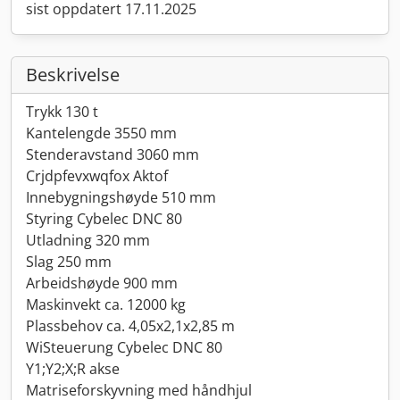
sist oppdatert 17.11.2025
Beskrivelse
Trykk 130 t
Kantelengde 3550 mm
Stenderavstand 3060 mm
Crjdpfevxwqfox Aktof
Innebygningshøyde 510 mm
Styring Cybelec DNC 80
Utladning 320 mm
Slag 250 mm
Arbeidshøyde 900 mm
Maskinvekt ca. 12000 kg
Plassbehov ca. 4,05x2,1x2,85 m
WiSteuerung Cybelec DNC 80
Y1;Y2;X;R akse
Matriseforskyvning med håndhjul