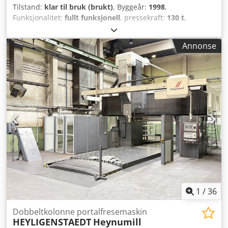
Tilstand:
klar til bruk (brukt)
, Byggeår:
1998
,
Funksjonalitet:
fullt funksjonell
, pressekraft:
130 t
,
slagslengde:
250 mm
, kontrollermodell:
Cybelec
, avstand
mellom stativer:
3 050 mm
, arbeidslengde:
3 550 mm
,
Annonse
TEKNISKE DETALJER Crsdpjzk E Aiofx Aktof Trykk: 130 tonn
Bøyelengde: 3 550 mm Avstand mellom søyler: 3 050 mm
Slaglengde: 250 mm MASKINDETALJER Styresystem:
Cybelec Dimensjoner og vekt Plassbehov: 4 000 x 2 000 x 3
000 mm Maskinvekt: 11 600 kg
1
/
36
Dobbeltkolonne portalfresemaskin
HEYLIGENSTAEDT
Heynumill