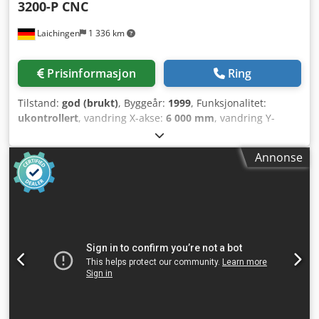
3200-P CNC
Laichingen
1 336 km
Prisinformasjon
Ring
Tilstand:
god (brukt)
, Byggeår:
1999
, Funksjonalitet:
ukontrollert
, vandring X-akse:
6 000 mm
, vandring Y-
aksen:
3 200 mm
, bevegelsesavstand Z-akse:
2 050 mm
,
total lengde:
13 000 mm
, bordlengde:
5 000 mm
,
Annonse
bordbredde:
3 000 mm
, total bredde:
8 000 mm
,
spindelhastighet (min.):
12 000 o/min
, total høyde:
6 000
mm
, bordbelastning:
50 000 kg
, totalvekt:
120 000 kg
,
antall plasser i verktøymagasinet:
32
, Utstyr:
dokumentasjon / manual, rotasjonshastighet trinnløst
variabel, spontransportør
, HEYLIGENSTAEDT HEYMUNILL
3200-P i tung portalkonstruksjon med fast tverrbjelke for
bearbeiding av store og tunge arbeidsstykker. Stort
arbeidsområde med vandringsbaner på X 6 000 mm / Y 5
000 mm / Z 1 500 mm samt en bordstørrelse på ca. 5 000 x
3 000 mm og en bordbelastning på ca. 50 000 kg.