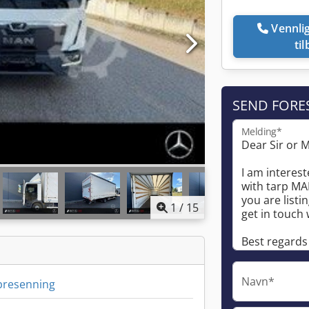
Vennligst ring meg
ti
SEND FORE
Melding*
1
/
15
Navn*
presenning