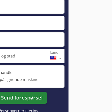
Land
og sted
rhandler
 på lignende maskiner
Send forespørsel
Personvernerklæring