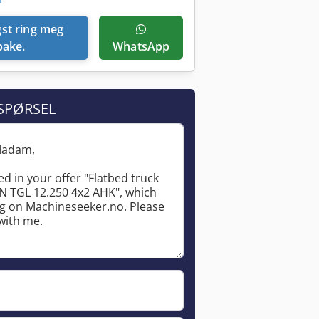
lbake.
WhatsApp
SPØRSEL