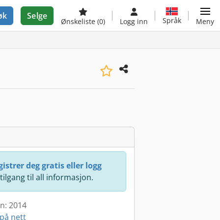
øk
Selge
Språk
Ønskeliste
(0)
Logg inn
Meny
istrer deg gratis eller logg
 tilgang til all informasjon.
en: 2014
på nett