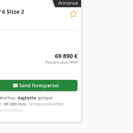
Annonse
6 Sitze 2
69 890 €
Fast pris pluss MVA
Send forespørsel
førerhus:
daghytte
, girtype:
e:
69 300 mm
, lasteplassbredde:
ircondition
,