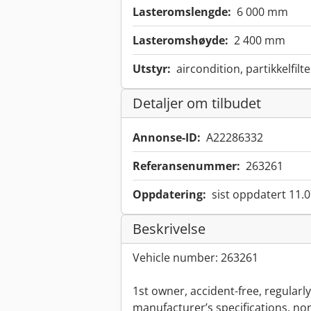
Lasteromslengde:
6 000 mm
Lasteromshøyde:
2 400 mm
Utstyr:
aircondition, partikkelfilte
Detaljer om tilbudet
Annonse-ID:
A22286332
Referansenummer:
263261
Oppdatering:
sist oppdatert 11.
Beskrivelse
Vehicle number: 263261
1st owner, accident-free, regularl
manufacturer’s specifications, no