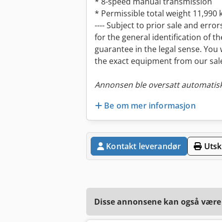
* 8-speed manual transmission
* Permissible total weight 11,990 
---- Subject to prior sale and erro
for the general identification of t
guarantee in the legal sense. You 
the exact equipment from our sales
Annonsen ble oversatt automatisk
Be om mer informasjon
Kontakt leverandør
Utskr
Disse annonsene kan også være a