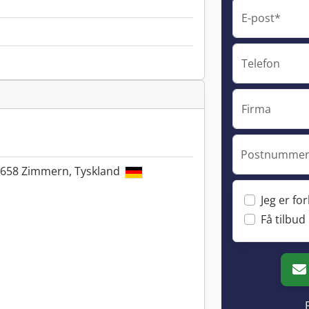
E-post*
Telefon
Firma
Postnummer 
78658 Zimmern, Tyskland
Jeg er fo
Få tilbud