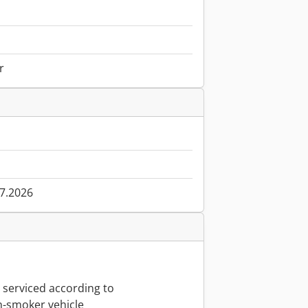
r
07.2026
y serviced according to
n-smoker vehicle