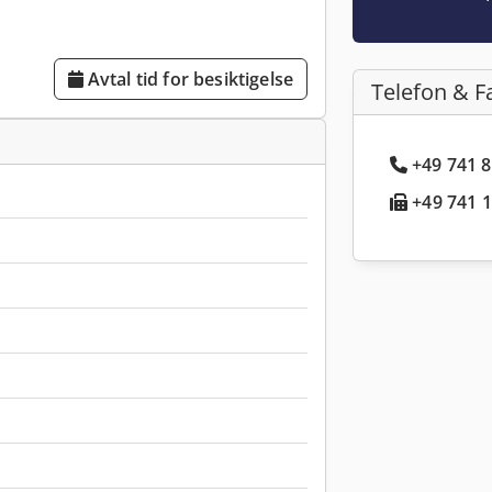
Avtal tid for besiktigelse
Telefon & F
+49 741 8
+49 741 1