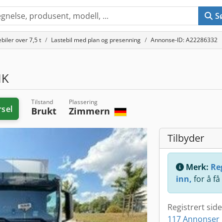
S
biler over 7,5 t
Lastebil med plan og presenning
Annonse-ID: A22286332
HK
Tilstand
Plassering
rsel
Brukt
Zimmern
Tilbyder
Merk:
Reg
inn,
for å få
Registrert sid
117 Annonser 