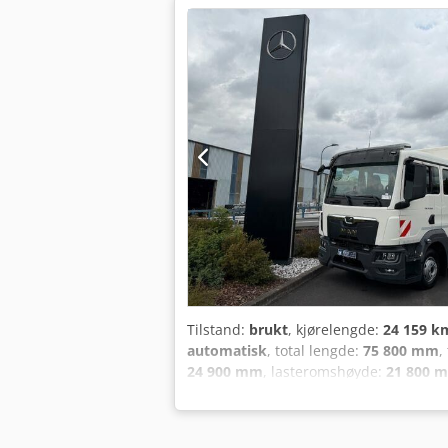
Tilstand:
brukt
, kjørelengde:
24 159 k
automatisk
, total lengde:
75 800 mm
,
24 900 mm
, lasteromshøyde:
21 800 