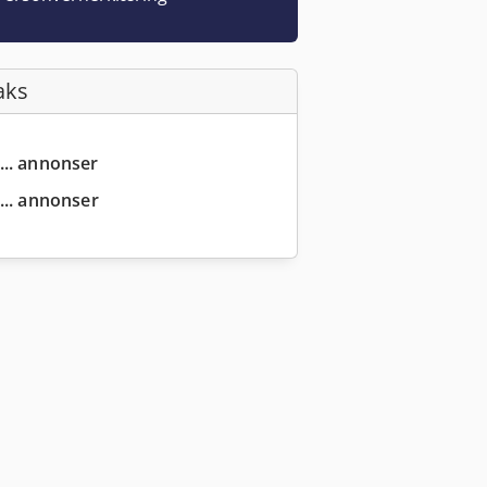
aks
... annonser
... annonser