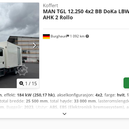
Koffert
MAN
TGL 12.250 4x2 BB DoKa LBW 
AHK 2 Rollo
Burghaun
1 092 km
1
/
15
m
, effekt:
184 kW (250,17 hk)
, akselkonfigurasjon:
4x2
, farge:
hvit
, 
 total bredde:
25 500 mm
, total høyde:
33 000 mm
, lasteromslengd
mm
, Byggeår:
2023
, Utstyr:
ABS, EBS (Elektronisk bremsesystem), a