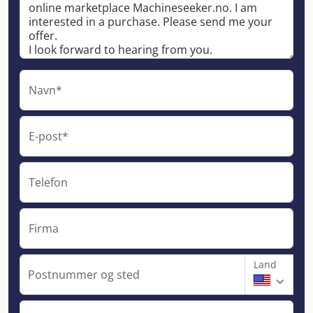
Navn*
E-post*
Telefon
Firma
Land
Postnummer og sted