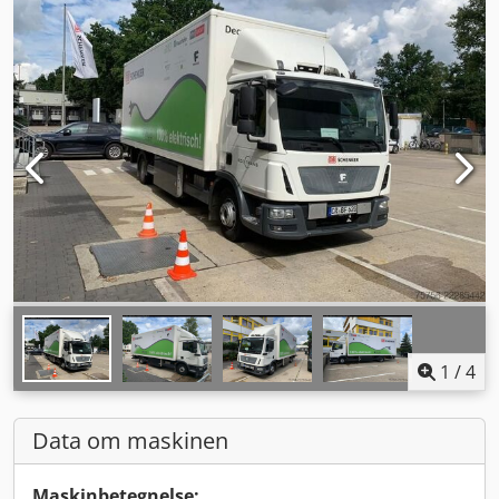
1
/
4
Data om maskinen
Maskinbetegnelse: