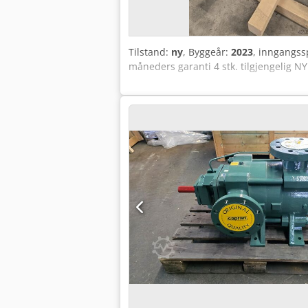
Tilstand:
ny
, Byggeår:
2023
, inngangs
måneders garanti 4 stk. tilgjengelig N