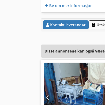
Be om mer informasjon
Kontakt leverandør
Utskr
Disse annonsene kan også være a