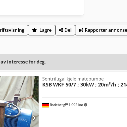
iftsvisning
Lagre
Del
Rapporter annons
v interesse for deg.
Sentrifugal kjele matepumpe
KSB
WKF 50/7 ; 30kW ; 20m³/h ; 2
Radeberg
1 092 km