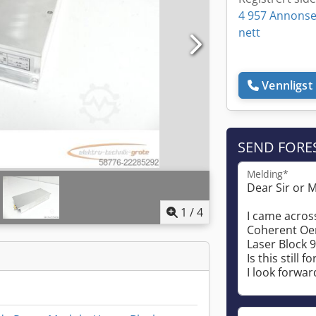
4 957 Annonse
nett
Vennligst 
SEND FORE
Melding*
1
/
4