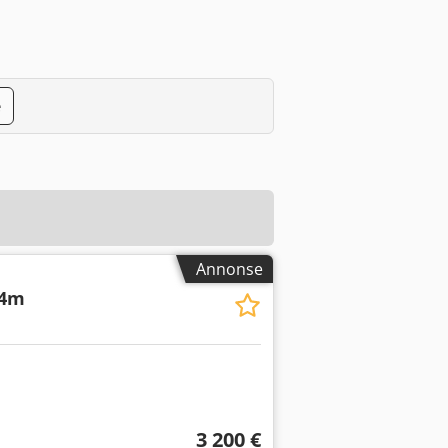
e
Annonse
14m
3 200 €