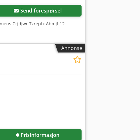
Send forespørsel
iemens Crjdjwr Tzrepfx Abmjf 12
Annonse
Prisinformasjon