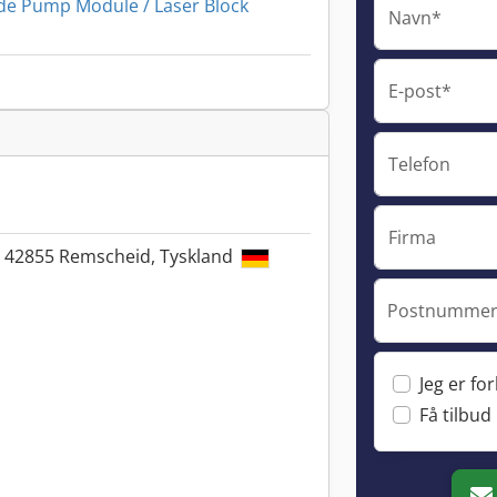
de Pump Module / Laser Block
Navn*
E-post*
Telefon
Firma
b, 42855 Remscheid, Tyskland
Postnummer 
Jeg er fo
Få tilbud