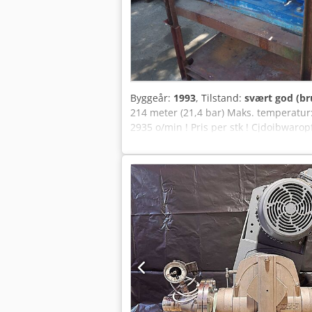
Byggeår:
1993
, Tilstand:
svært god (br
214 meter (21,4 bar) Maks. temperatur:
2935 o/min ! Pris per stk ! Cjdoibwarop