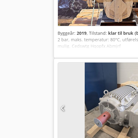
Byggeår:
2019
, Tilstand:
klar til bruk (
2 bar, maks. temperatur: 80°C, utførelse
mulig. Cedswtg Hqopfx Abmjrf