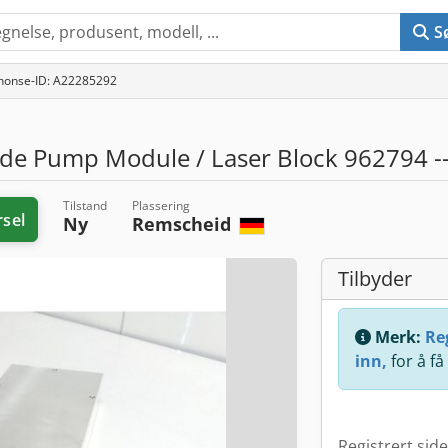
S
nonse-ID: A22285292
de Pump Module / Laser Block 962794 -
Tilstand
Plassering
rsel
Ny
Remscheid
Tilbyder
Merk:
Reg
inn,
for å få
Registrert sid