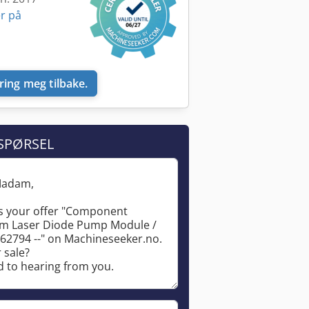
r på
ring meg tilbake.
SPØRSEL