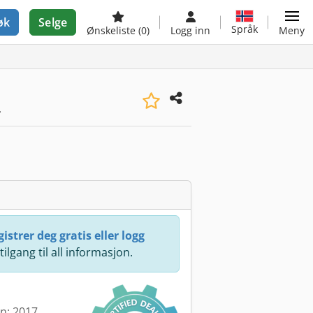
øk
Selge
Språk
Ønskeliste
(0)
Logg inn
Meny
-
istrer deg gratis eller logg
 tilgang til all informasjon.
en: 2017