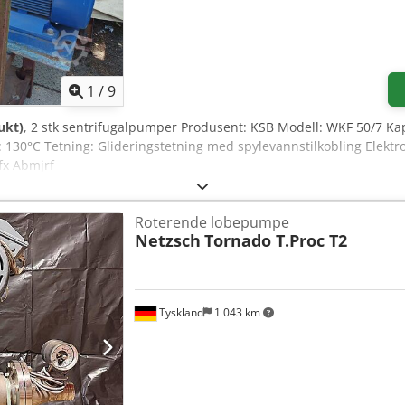
1
/
9
ukt)
, 2 stk sentrifugalpumper Produsent: KSB Modell: WKF 50/7 Kapas
 130°C Tetning: Glideringstetning med spylevannstilkobling Elektr
fx Abmjrf
Roterende lobepumpe
Netzsch
Tornado T.Proc T2
Tyskland
1 043 km