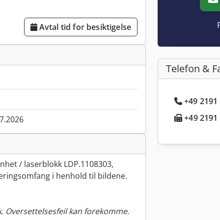
Avtal tid for besiktigelse
Telefon & F
+49 2191 
+49 2191 
07.2026
et / laserblokk LDP.1108303,
eringsomfang i henhold til bildene.
. Oversettelsesfeil kan forekomme.