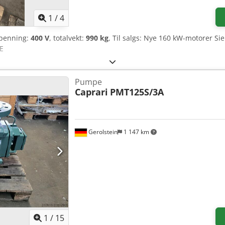
1
/
4
spenning:
400 V
, totalvekt:
990 kg
, Til salgs: Nye 160 kW-motorer S
YE
Pumpe
Caprari
PMT125S/3A
Gerolstein
1 147 km
1
/
15