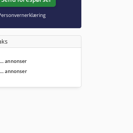
Personvernerklæring
aks
... annonser
... annonser