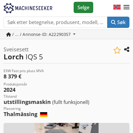
Selge
Søk
/ ... / Annonse-ID: A22290357
Sveisesett
Lorch
IQS 5
EXW Fast pris pluss MVA
8 379 €
Produksjonsår
2024
Tilstand
utstillingsmaskin
(fullt funksjonell)
Plassering
Thalmässing