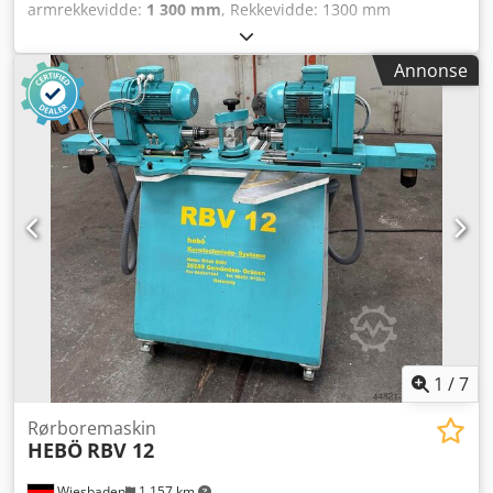
armrekkevidde:
1 300 mm
, Rekkevidde: 1300 mm
Lastekapasitet: 12,5 kg Vekt: 33,5 kg Type: MSIP-REM-URK-
UR10 Dsdpfjw N N Dcjx Algskr Årsmodell: 2018
Annonse
Serienummer: S300711 Lorch S5 RoboMIG XT Cobot-
sveisemaskin 400 A sveiseapparat.
1
/
7
Rørboremaskin
HEBÖ
RBV 12
Wiesbaden
1 157 km