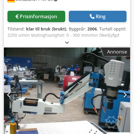
Prisinformasjon
Ring
Tilstand:
klar til bruk (brukt)
, Byggeår:
2006
, Turtall opptil:
2250 o/min Matinghastighet: 0 - 300 mm/min Dkedjyfgd
Espfx Algsr Driftseffekt per motor: 2,9 kW elektrisk
tilkobling: 400 V Vekt: 395 kg Plassbehov: 4100 x 1670 x
Annonse
1450 mm