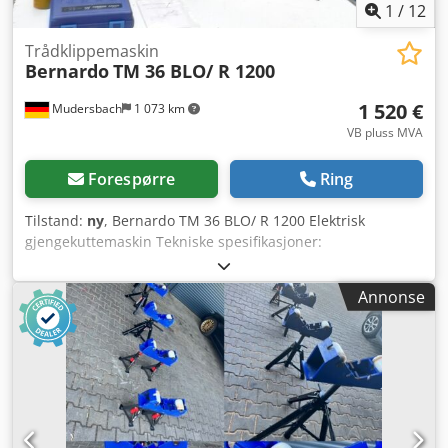
1
/
12
Trådklippemaskin
Bernardo
TM 36 BLO/ R 1200
1 520 €
Mudersbach
1 073 km
VB pluss MVA
Forespørre
Ring
Tilstand:
ny
, Bernardo TM 36 BLO/ R 1200 Elektrisk
gjengekuttemaskin Tekniske spesifikasjoner:
Gjengekapasitet*: M5 - M36 Verktøyfeste: GT 24 Maks.
turtall: 30 - 150 o/min Justerbar vinkel: 0° - 90° Maks.
Annonse
arbeidsradius: R 1200 mm Hurtigskiftechuck DIN 376: M5-6
/ M8 / M10 / M12 / M14 / M16 / M18 / M20 / M22-24 / M27 /
M30 / M33 / M36 Motoreffekt: 1200 W Spenning: 230 V Vekt
ca.: 35 kg * Materialfasthet 400 N / mm² Leveringsomfang:
- Betjening via berøringsskjerm - Digital dybdeindikator for
boring - Mikrospredesystem - Utblåsningsenhet -
Hurtigskiftefeste - Hurtigskiftechuck iht. DIN - Elektromotor