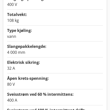
400 V
Totalvekt:
108 kg
Type kjøling:
vann
Slangepakkelengde:
4 000 mm
Elektrisk sikring:
32 A
Åpen krets-spenning:
80 V
Sveisstrøm ved 60 % intermittens:
400 A