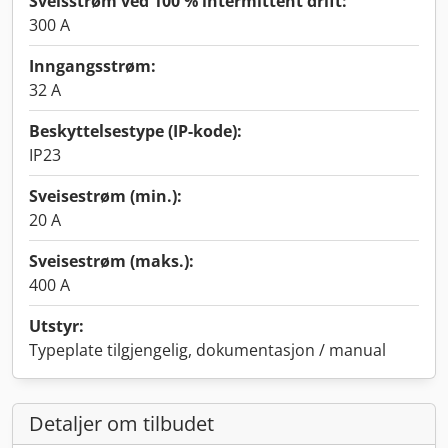
Sveisstrøm ved 100 % intermittent drift:
300 A
Inngangsstrøm:
32 A
Beskyttelsestype (IP-kode):
IP23
Sveisestrøm (min.):
20 A
Sveisestrøm (maks.):
400 A
Utstyr:
Typeplate tilgjengelig, dokumentasjon / manual
Detaljer om tilbudet