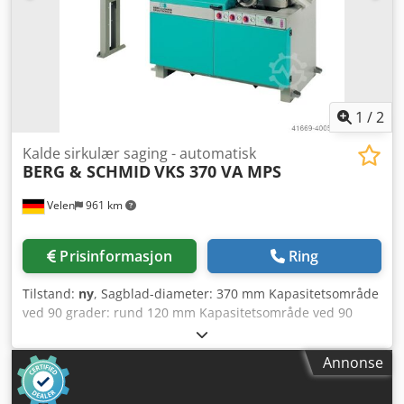
- 44 895 driftstimer avlest - Bruks- og
vedlikeholdsanvisning Plassbehov sveisemaskin (L x B x H):
550 x 360 x 500 mm Plassbehov kjøleaggregat (L x B x H):
550 x 360 x 550 mm Vekt sveisemaskin: 45 kg Vekt
kjøleaggregat: 25 kg God stand Uten tilbehør Pris gjelder
for ett sett bestående av 1x strømkilde og 1x vannkjøler.
1
/
2
Kalde sirkulær saging - automatisk
BERG & SCHMID
VKS 370 VA MPS
Velen
961 km
Prisinformasjon
Ring
Tilstand:
ny
, Sagblad-diameter: 370 mm Kapasitetsområde
ved 90 grader: rund 120 mm Kapasitetsområde ved 90
grader: firkant 100 mm Kapasitetsområde ved 90 grader:
rektangel 180x100 mm Arbeidshøyde: 925 mm Sagblad-
Annonse
hastigheter: 15 - 70 o/min Totalt effektbehov: 1,8/2,2 kW
Maskinvekt ca. 0,71 t Plassbehov ca. 1,9 x 1,45 x 2,1 m