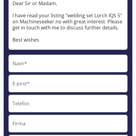
Navn*
E-post*
Telefon
Firma