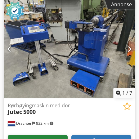
av rør. Ulike utførelser. Høydejustering trinnvis eller
Annonse
trinnløst. Ulike høyder. Selve bjelkene har en bæreevne
opptil 8 tonn. Priser fra 480,- € til 850,- €. Dsdsl Dwnlepfx
Algskr
1
/
7
Rørbøyingmaskin med dor
Jutec
5000
Drachten
832 km