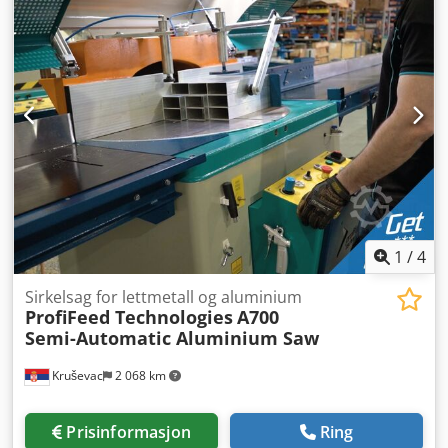
1
/
4
Sirkelsag for lettmetall og aluminium
ProfiFeed Technologies
A700
Semi-Automatic Aluminium Saw
Kruševac
2 068 km
Prisinformasjon
Ring