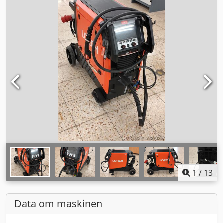
1
/
13
Data om maskinen