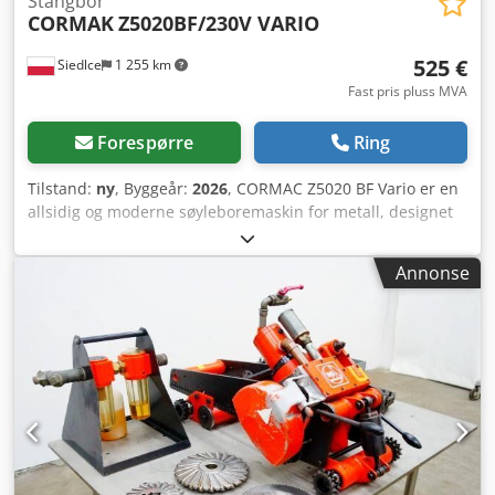
Stangbor
CORMAK
Z5020BF/230V VARIO
525 €
Siedlce
1 255 km
Fast pris pluss MVA
Forespørre
Ring
Tilstand:
ny
, Byggeår:
2026
, CORMAC Z5020 BF Vario er en
allsidig og moderne søyleboremaskin for metall, designet
for intensiv bruk i industrielle anlegg, mekaniske
verksteder og vedlikeholdsavdelinger. Enheten tilbyr
Annonse
stabilitet, presisjon og høy komfort takket være trinnløs
hastighetsjustering av spindelen og et ergonomisk design.
Hovedfordelene med maskinen: * Trinnløs
hastighetsjustering av spindelen – område 190–2700 o/min
for optimal tilpasning til materialtypen. * Stiv konstruksjon
av huset – minimerer vibrasjoner og øker nøyaktigheten
ved boring. * Arbeidsbord med høydejustering – presis
tannstang og mulighet for helning i området ±45°. *
Elektronisk turtallsindikator – kontinuerlig overvåking av
boreparametere. Dodpfxjvuf Ike Algjkr * Laserindikator og