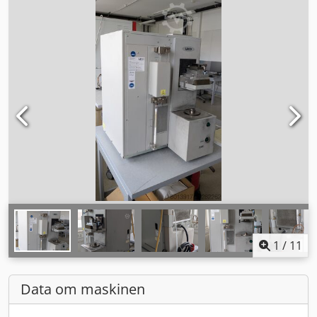
1
/
11
Data om maskinen