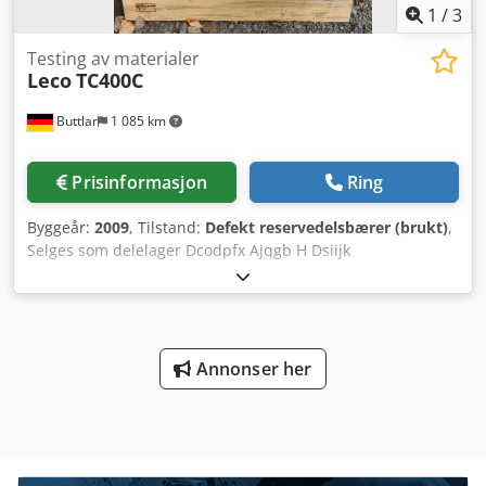
1
/
3
Testing av materialer
Leco
TC400C
Buttlar
1 085 km
Prisinformasjon
Ring
Byggeår:
2009
, Tilstand:
Defekt reservedelsbærer (brukt)
,
Selges som delelager Dcodpfx Ajqgb H Dsiijk
Annonser her