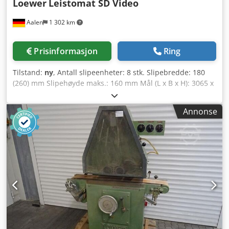
Loewer
Leistomat SD Video
Aalen
1 302 km
Prisinformasjon
Ring
Tilstand:
ny
, Antall slipeenheter: 8 stk. Slipebredde: 180
(260) mm Slipehøyde maks.: 160 mm Mål (L x B x H): 3065 x
1600 x 1900 mm Maskinvekt ca.: 1500 kg LÖWER-Leistomat
SD ----- Automatisk finpussemaskin for tre (glatting, fjæring
Annonse
og avrunding av kanter) eller mellomsliping av profilerte
vindusrammer. Med Softdisc-teknologi for synlige flater
samt automatisk profil- og breddejustering. - 2
lamellvalseenheter på sidene á 0,75 kW, L=120mm,
D=200mm 1 Softdisc-enhet Ø=200mm øverst 0,75 kW 1
lamellvalseenhet L=200mm øverst 0,75 kW 1 Softdisc-enhet
Ø=200mm nederst 0,75 kW 1 lamellvalseenhet L=200mm
nederst 0,75 kW 2 lamellvalseenheter på sidene á 0,75 kW,
L=120mm, D=200mm - Lineær styring av alle slipeenheter
via lineære kulelager på herdede aksler - Tidsstyrt
innmatning av alle lamellvalseenheter direkte over