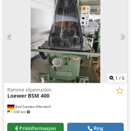
1
/
6
Ramme slipemaskin
Loewer
BSM 400
Bad Sooden-Allendorf
1 030 km
Prisinformasjon
Ring