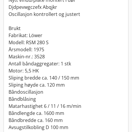
Nytt vindu/plate montert i dør
Djdpevwgczefx Abqjkr
Oscillasjon kontrollert og justert
Brukt
Fabrikat: Löwer
Modell: RSM 280 S
Årsmodell: 1975
Maskin-nr.: 3528
Antall båndaggregater: 1 stk
Motor: 5,5 HK
Sliping bredde ca. 140 / 150 mm
Sliping høyde ca. 120 mm
Båndoscillasjon
Båndblåsing
Matarhastighet 6 / 11 / 16 m/min
Båndlengde ca. 1600 mm
Båndbredde ca. 160 mm
Avsugstilkobling D 100 mm