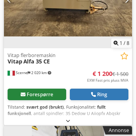
1
/
8
Vitap flerboremaskin
Vitap
Alfa 35 CE
€ 1 200
Scerne
2 020 km
€ 1 500
EXW Fast pris pluss MVA
Forespørre
Ring
Tilstand:
svært god (brukt)
, Funksjonalitet:
fullt
funksjonell
, antall spindler: 35 Dedow U Aiiopfx Abqskr
helling på pneumatisk hode
Annonse