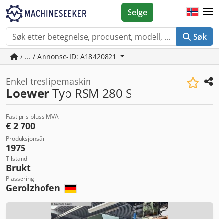
Selge
Søk
/ ... / Annonse-ID: A18420821
Enkel treslipemaskin
Loewer
Typ RSM 280 S
Fast pris pluss MVA
€ 2 700
Produksjonsår
1975
Tilstand
Brukt
Plassering
Gerolzhofen