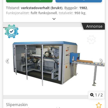
Tilstand:
verkstedoverhalt (brukt)
, Byggeår:
1982
,
Funksjonalitet:
fullt funksjonell
, totalvekt:
950 kg
,
Slipbåndlengde 2200 mm, slipbåndbredde 400 mm,
bordlengde 1200 mm, nyttbar høyde 120 mm, slipebredde
Annonse
390 mm, slipbåndhastighet ca. 21 m/sek, matehastigheter
6 - 11 - 16 m/min, drivmotor 7,5 kW, matemotor 0,26 - 0,55
- 1 kW, pneumatisk båndoscilasjon og båndblåsing,
rammeopplegg, understell Dkjdjxq Ehxjpfx Abqsr
1
/
2
Slipemaskin