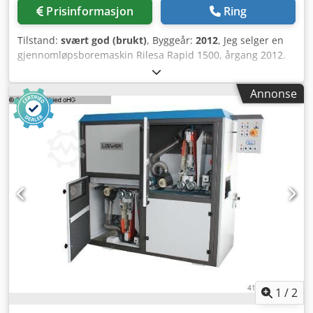
pneumatiske sylindre med konstant spenntrykk -
Prisinformasjon
Ring
Båndbytte med pneumatisk avspenning på sekunder
Dkodsvnv Tqopfx Abqjr - Justering av båndløp ved
Tilstand:
svært god (brukt)
, Byggeår:
2012
, Jeg selger en
båndbytte - Elektropneumatisk trykkluftovervåkning -
gjennomløpsboremaskin Rilesa Rapid 1500, årgang 2012.
Innløpssikring via kontaktvals ved for tykk arbeidsstykke -
Maksimal arbeidsbredde: 1500 mm. Dkedpfxst Rrn Es
Arbeidsstykketransport via kalibrerte, sklisikre
Abqjr Konfigurasjon: 1+1 motorer fra sidene 3 motorer fra
transportbånd på tunge støpejernsbord med finhøvlet
Annonse
toppen Innløpsmagasin for emner. Returtransportsystem
overflate og fjærede trykkvalser med finjustering -
som returnerer emnene til operatøren. Maskinen er i
Kardangaksel-drift for jevn og rykkfri
meget god stand og tilgjengelig umiddelbart.
arbeidsstykketransport - Mategear-motor med trinnløs
hastighet 4-20 m/min - Alle motorer elektrisk sikret -
Ergonomisk plasserte betjeningselementer - Digital
tykkelsesvisning (oppløsning 0,1mm) med moderne
magnetbåndsystem Tekniske data: - Slipebåndhastighet:
22 m/s - Slipebåndlengde: 1800mm - Slipebåndbredde:
200mm - Arbeidsbredde: 190mm - Slipehøyde: 2-180mm -
Fire bremsemotorer til drift: 5,5 kW - Matedriftsmotor: 1,5
kW - Fremføringshastighet: 4-20 m/min. - Automatisk
høydejustering: 0,37 kW - To børsteaggregater med
fiberbørster D 120 x 200mm à 0,37 kW - Avsugstusser: 2 x
1
/
2
180mm, 2 x 120mm - Avsugslufthastighet: 20 m/s -
Pneumatikktilkobling: 6 bar - Arbeidshøyde: 870mm -