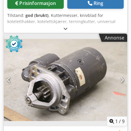
Prisinformasjon
Ring
Tilstand:
god (brukt)
, Kuttermesser, knivblad for
koteletthakker, kotelettskjærer, terningkutter, universal
kutter, skive- og porsjonsskjærer - Produsent: Knecht,
kuttermesser, 2 stk. - Type: R320 5 220 428 92 Csdpfx
Annonse
Ajvwlxhem Asha - Pris/levering: komplett - Transportmål:
370/230/H40 mm - Vekt: 2,8 kg
1
/
9