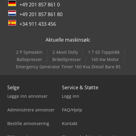
+49 201 857 861 0
+49 201 857 861 80
+34 911 433 456
Aktuelle maskinsøk:
2 P Symaskin
2 Aksel Dolly
1 T 65 Topplokk
Ballepresser
Brikettpresser
160 Kw Motor
Emergency Generator Timer 160 Kva Diesel Bare 85
Selge
Service & Støtte
Legge inn annonser
Logg inn
Administrere annonser
FAQ/Hjelp
Bestille annonsering
Kontakt