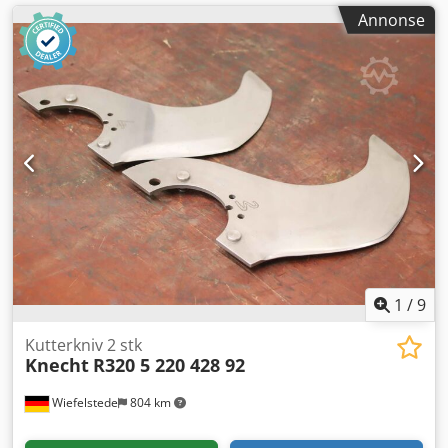
Annonse
1
/
9
Kutterkniv 2 stk
Knecht
R320 5 220 428 92
Wiefelstede
804 km