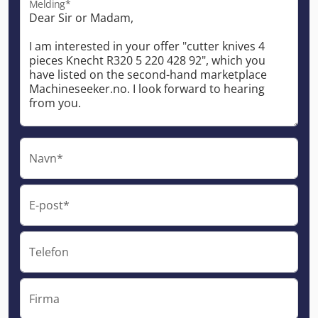
Melding*
Navn*
E-post*
Telefon
Firma