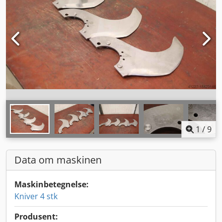
1
/
9
Data om maskinen
Maskinbetegnelse:
Kniver 4 stk
Produsent: