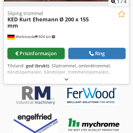
1
/
4
Sliping trommel
KED Kurt Ehemann
Ø 200 x 155
mm
Wiefelstede
804 km
Prisinformasjon
Ring
Tilstand:
god (brukt)
, Sliptrommel, omlenktrommel,
båndslipemaskin, båndsliper, trommelslipemaskin,
trommelsliper, transportbåndruller, transportøreruller,
reserveruller, transportbånd, rullebane, bærruller -
Produsent: KED Kurt Ehemann, sliptrommel
trommelbredde 155 mm - Trommel: Ø 200 mm - Opptak: Ø
47 x 135 mm - Antall: 4x trommer tilgjengelig
Csdsvxgzgopfx Adterf - Pris: per stk. - Mål: Ø 200 x 155 mm
- Vekt: 8,0 kg/stk.