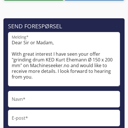
SEND FORESPØRSEL
Melding*
Navn*
E-post*