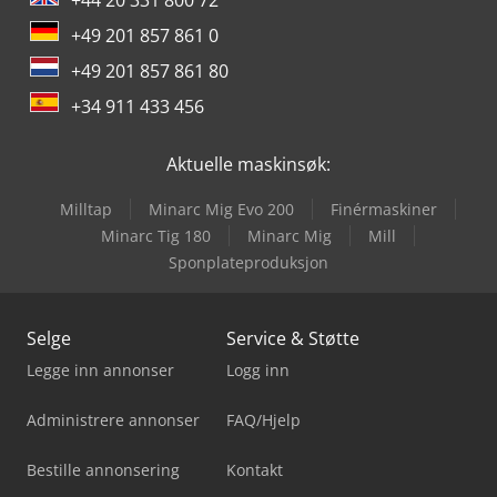
+44 20 331 800 72
+49 201 857 861 0
+49 201 857 861 80
+34 911 433 456
Aktuelle maskinsøk:
Milltap
Minarc Mig Evo 200
Finérmaskiner
Minarc Tig 180
Minarc Mig
Mill
Sponplateproduksjon
Selge
Service & Støtte
Legge inn annonser
Logg inn
Administrere annonser
FAQ/Hjelp
Bestille annonsering
Kontakt