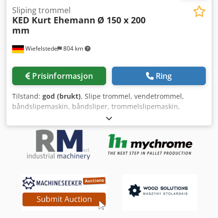
Sliping trommel
KED Kurt Ehemann
Ø 150 x 200
mm
Wiefelstede
804 km
Prisinformasjon
Ring
Tilstand:
god (brukt)
, Slipe trommel, vendetrommel,
båndslipemaskin, båndsliper, trommelslipemaskin,
trommelslipemaskin, transportbåndruller, transportruller,
reservedelsruller, transportbånd, rullebane, bærruller -
Produsent: KED Kurt Ehemann, slipe trommel
trommelbredde 200 mm -Trommel: Ø 150 mm -Opptak: Ø
25 x 200 mm -Antall: 6 stk trommel tilgjengelig -Pris: per
stykk -Dimensjoner: Ø 150 x 200 mm -Vekt: 6,8 kg/stk.
Crjdpfxjvxg U He Acmof