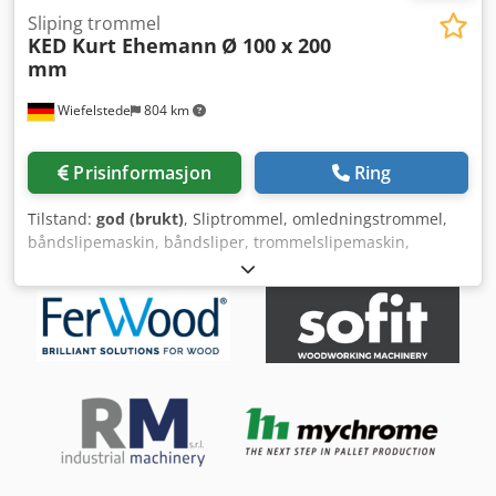
Sliping trommel
KED Kurt Ehemann
Ø 100 x 200
mm
Wiefelstede
804 km
Prisinformasjon
Ring
Tilstand:
god (brukt)
, Sliptrommel, omledningstrommel,
båndslipemaskin, båndsliper, trommelslipemaskin,
transportbåndruller, transportvalser, reservedelsvalser,
transportbånd, rullebane, bæreruller Dedpfx Aevxpxzsf
Hekr - Produsent: KED Kurt Ehemann, sliptrommel med
trommelbredde 200 mm - Trommel: Ø 100 mm - Opptak: Ø
47 x 180 mm - Antall: 1 stk trommel tilgjengelig - Mål: Ø
100 x 200 mm - Vekt: 3,5 kg