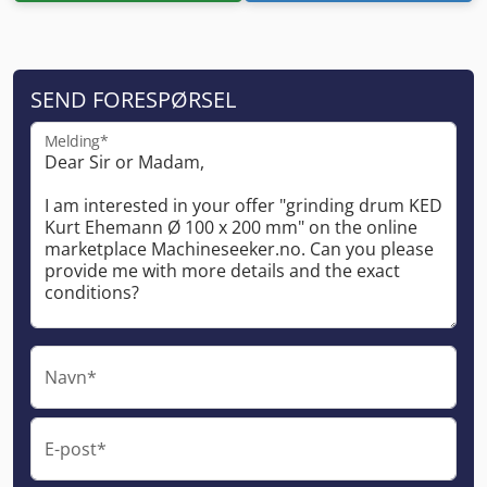
SEND FORESPØRSEL
Melding*
Navn*
E-post*