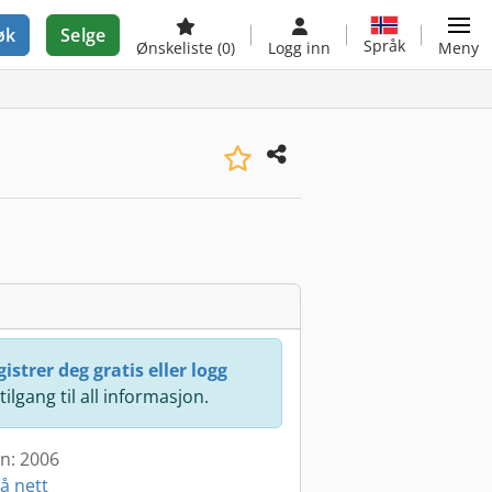
øk
Selge
Språk
Ønskeliste
(0)
Logg inn
Meny
istrer deg gratis eller logg
 tilgang til all informasjon.
en: 2006
å nett