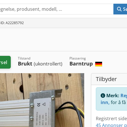
S
-ID: A22285792
Tilstand
Plassering
rsel
Brukt
Barntrup
(ukontrollert)
Tilbyder
Merk:
Reg
inn,
for å få
Registrert sid
45 Annonser p