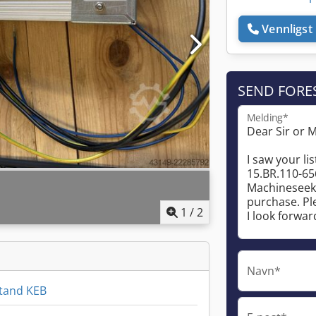
Vennligst 
SEND FORE
Melding*
1
/
2
Navn*
tand KEB