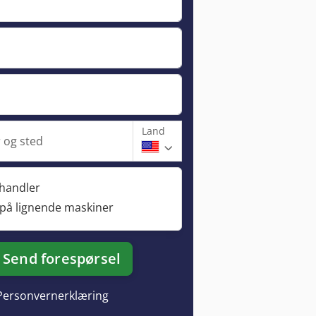
Land
og sted
rhandler
 på lignende maskiner
Send forespørsel
Personvernerklæring