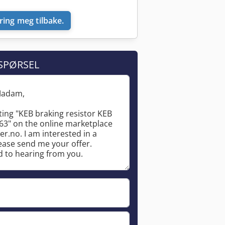
ring meg tilbake.
SPØRSEL