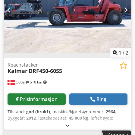
1
/
2
Reachstacker
Kalmar
DRF450-60S5
Odder
510 km
Prisinformasjon
Ring
Tilstand:
god (brukt)
, maskin-/kjøretøynummer:
2964
,
Byggeår:
2012
, lastekapasitet:
45 000 kg
, løftehøyde:
15 100 mm
, mastetype:
teleskopisk
, total lengde:
11 100
mm
, total bredde:
4 160 mm
, driftsvekt:
70 500 kg
,
Annonse