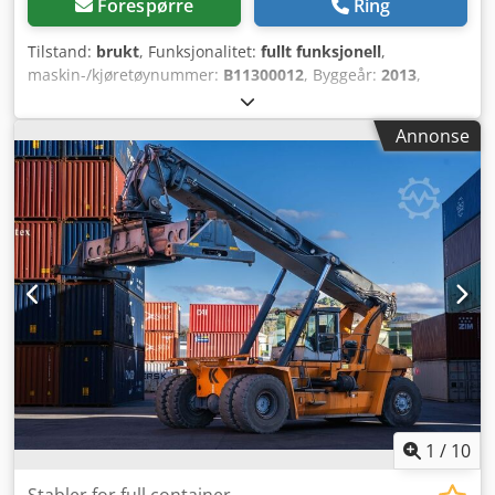
Forespørre
Ring
Tilstand:
brukt
, Funksjonalitet:
fullt funksjonell
,
maskin-/kjøretøynummer:
B11300012
, Byggeår:
2013
,
driftstimer:
15 927 h
, lastekapasitet:
45 000 kg
, løftehøyde:
15 000 mm
, drivstofftype:
diesel
, effekt:
256 kW (348,06
Annonse
hk)
, egenvekt:
67 740 kg
, drivtype:
Diesel
, Fullcontainer
Reachstacker Chassisnummer: B11300012 Girkasse: ZF
5WG261 Tilstand: Klar til bruk og fullt funksjonell Teknisk
tilstand: god Fordekk type: Luft Djdpfx Aszkczieqweck
Bakdekk type: Luft Beskrivelse: NYE DEKK !!! NEW TIRES !!!
1
/
10