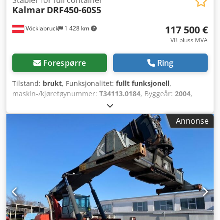
Stabler for full container
Kalmar
DRF450-60S5
117 500 €
Vöcklabruck
1 428 km
VB pluss MVA
Forespørre
Ring
Tilstand:
brukt
, Funksjonalitet:
fullt funksjonell
,
maskin-/kjøretøynummer:
T34113.0184
, Byggeår:
2004
,
driftstimer:
15 850 h
, lastekapasitet:
45 000 kg
, løftehøyde:
15 000 mm
, drivstofftype:
diesel
, egenvekt:
68 050 kg
,
Annonse
drivtype:
Diesel
, Fullcontainer reachstacker
Understellingsnummer: T34113.0184 Girkasse: Dana
TE32418 Tilstand: Klar til bruk og fullt funksjonell Teknisk
tilstand: god Dekk foran, type: Luft Dekk bak, type: Luft
Dcodszkczcepfx Aqwek Beskrivelse: