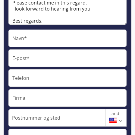
Navn*
E-post*
Telefon
Firma
Land
Postnummer og sted