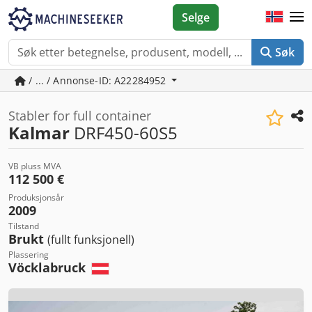
Selge
Søk
/ ... / Annonse-ID: A22284952
Stabler for full container
Kalmar
DRF450-60S5
VB pluss MVA
112 500 €
Produksjonsår
2009
Tilstand
Brukt
(fullt funksjonell)
Plassering
Vöcklabruck