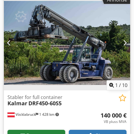
ytterligere utstyrsfunksjoner:
Warning triangle, Hydraulic
sliding cabin
, Utstyr:
belysning
, Kalmar DRF450-60S5 fra
Uniktruck Hjultype – drivhjul: Pneumatisk Hjultype –
styrehjul: Pneumatisk Hjulstørrelse – drivhjul: 18.00-25
Hjulstørrelse – styrehjul: 18.00-25 Dedeyuh Abjpfx Aqwjck
1
/
10
Stabler for full container
Kalmar
DRF450-60S5
140 000 €
Vöcklabruck
1 428 km
VB pluss MVA