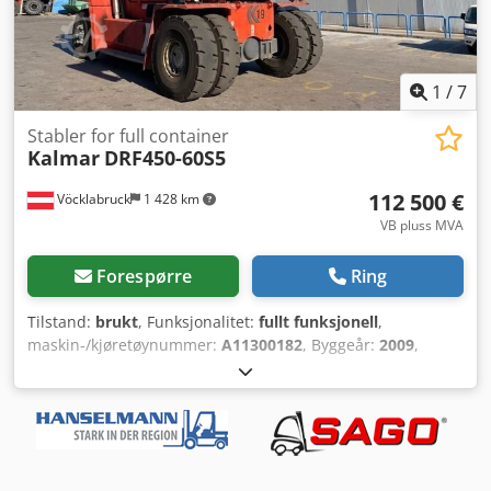
1
/
7
Stabler for full container
Kalmar
DRF450-60S5
112 500 €
Vöcklabruck
1 428 km
VB pluss MVA
Forespørre
Ring
Tilstand:
brukt
, Funksjonalitet:
fullt funksjonell
,
maskin-/kjøretøynummer:
A11300182
, Byggeår:
2009
,
driftstimer:
21 820 h
, lastekapasitet:
45 000 kg
, løftehøyde:
15 100 mm
, drivstofftype:
diesel
, egenvekt:
67 900 kg
,
drivtype:
Diesel
, Full container reachstacker Chassis
number: A11300182 Transmission: Dana TE32 Condition:
Operational and fully functional Technical condition: Good
Djdpfx Aqjzkcy Sewjck Tyre type front: Pneumatic Tyre type