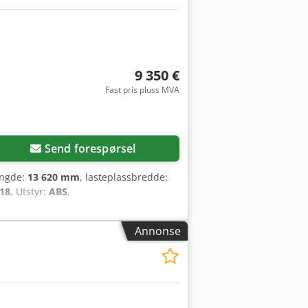
9 350 €
Fast pris pluss MVA
Send forespørsel
engde:
13 620 mm
, lasteplassbredde:
18
, Utstyr:
ABS
,
Annonse