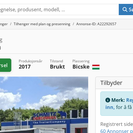
S
enger
Tilhenger med plan og presenning
Annonse-ID: A22292657
g
a
Produksjonsår
Tilstand
Plassering
rsel
2017
Brukt
Bicske
Tilbyder
Merk:
Reg
inn,
for å få
Registrert sid
60 Annonser p