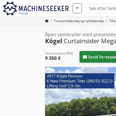
Norge
Transportkjøretøy og nyttekjøretøy
Tilh
Åpen semitrailer med presennin
Kögel
Curtainsider Meg
Fast pris pluss MVA
Send forespø
9 350 €