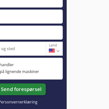
Land
og sted
rhandler
 på lignende maskiner
Send forespørsel
Personvernerklæring