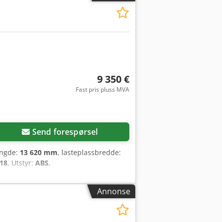
9 350 €
Fast pris pluss MVA
Send forespørsel
engde:
13 620 mm
, lasteplassbredde:
18
, Utstyr:
ABS
,
Annonse