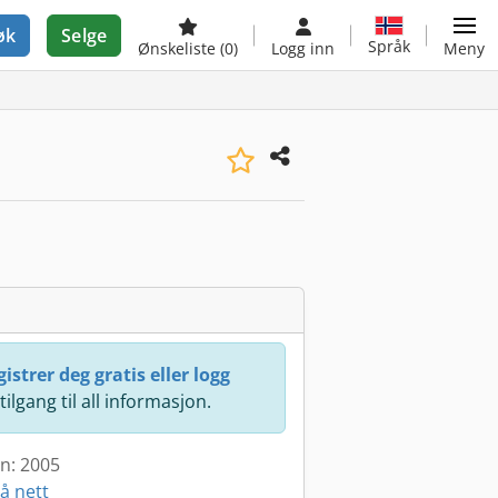
øk
Selge
Språk
Ønskeliste
(0)
Logg inn
Meny
istrer deg gratis eller logg
 tilgang til all informasjon.
en: 2005
å nett