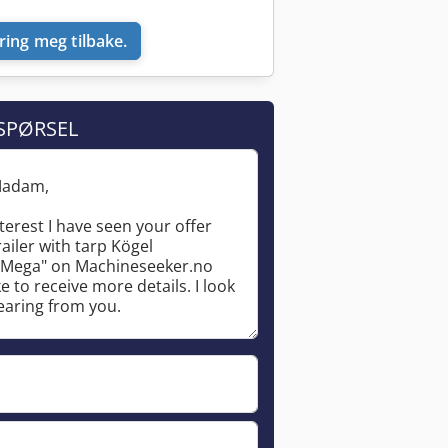
ring meg tilbake.
SPØRSEL