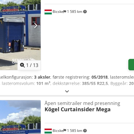
Bicske
1 585 km
1
/
13
selkonfigurasjon:
3 aksler
, første registrering:
05/2018
, lasteromsl
, lasteromsvolum:
101 m³
, dekkstørrelse:
385/55 R22,5
, Byggeår:
20
Åpen semitrailer med presenning
Kögel
Curtainsider Mega
Bicske
1 585 km