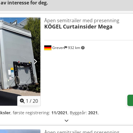
v interesse for deg.
Åpen semitrailer med presenning
KÖGEL
Curtainsider Mega
Greven
932 km
1
/
20
aksler
, første registrering:
11/2021
, Byggeår:
2021
,
Åpen semitrailer med presenning