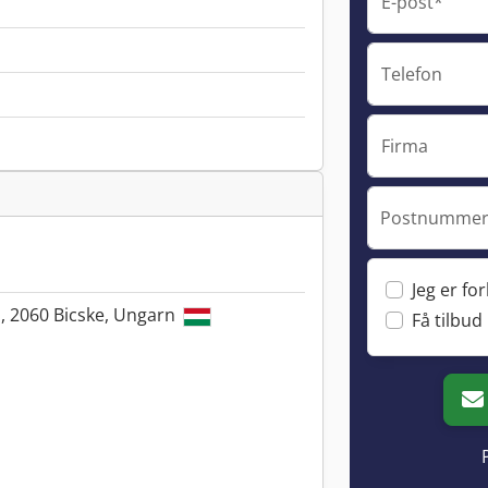
E-post*
Telefon
Firma
Postnummer 
Jeg er fo
., 2060 Bicske, Ungarn
Få tilbud