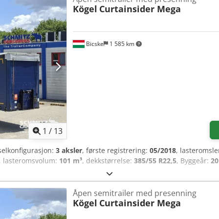
Kögel
Curtainsider Mega
Bicske
1 585 km
1
/
13
selkonfigurasjon:
3 aksler
, første registrering:
05/2018
, lasteromsl
, lasteromsvolum:
101 m³
, dekkstørrelse:
385/55 R22,5
, Byggeår:
20
Åpen semitrailer med presenning
Kögel
Curtainsider Mega