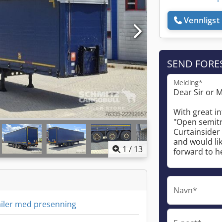
Vennligst 
SEND FORE
Melding*
1
/
13
Navn*
iler med presenning