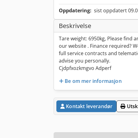
Oppdatering:
sist oppdatert 09.
Beskrivelse
Tare weight: 6950kg, Please find an
our website . Finance required? We
full service contracts and telemat
advise you personally.
Cjdpfxozkmgvo Adperf
Be om mer informasjon
Kontakt leverandør
Utskr