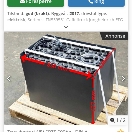
Forespørre
Ring
Tilstand:
god (brukt)
, Byggeår:
2017
, drivstofftype:
elektrisk
, Serienr.: FN539531 Gaffeltruck Jungheinrich EFG
316 K Årsmodell: 2017 Byggehøyde: 2,04 m Løftehøyde: 3,1
m UVV til 06/2027 Driftstimer: 9564 Friløft Cjdpfsx H R Huex
Annonse
Afqsrf Sideskift Gaffelspreder med lader
1
/
2
Truckbatteri 48V 5PZS 500Ah - DIN A