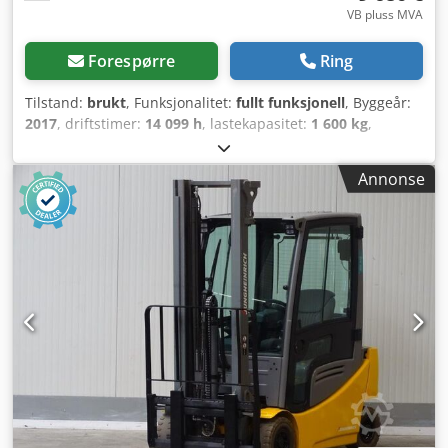
VB pluss MVA
Forespørre
Ring
Tilstand:
brukt
, Funksjonalitet:
fullt funksjonell
, Byggeår:
2017
, driftstimer:
14 099 h
, lastekapasitet:
1 600 kg
,
løftehøyde:
3 500 mm
, fri løftehøyde:
1 600 mm
,
drivstofftype:
elektrisk
, mastetype:
dupleks
, byggehøyde:
Annonse
2 320 mm
, gaffelbærerbredde:
1 000 mm
, gaffellengde:
1 500 mm
, egenvekt:
3 416 kg
, total lengde:
2 150 mm
,
drivtype:
Elektro
, konstruksjonsbredde:
1 070 mm
,
Elektrisk 4-hjuls truck Lastsenter: 500 mm Gaffelbredde:
100 mm Gaffeltykkelse: 40 mm ISO-klasse: ISO klasse 2 =
1.000 - 2.500 kg Masttype: Duplex Tilstand: Klar til bruk og
fullt funksjonell Teknisk tilstand: Svært god Forhjulstype:
Superelastisk Crsdpfx Aju Dy Uzofqjf Forhjul størrelse:
18x7-8 Bakhjulstype: Superelastisk Bakhjul størrelse: 16x6-
8 Batteri volt: 48V Batteri Ah: 750Ah Batteri årgang: 2022
Sideskift, Varmeapparat, Full kabin, Full friløft,