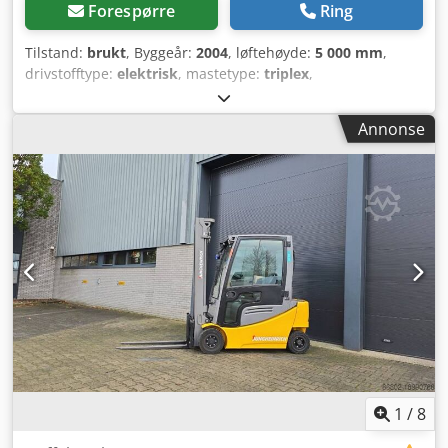
Forespørre
Ring
Tilstand:
brukt
, Byggeår:
2004
, løftehøyde:
5 000 mm
,
drivstofftype:
elektrisk
, mastetype:
triplex
,
batteriprodusent:
Midac
, batterikapasitet:
625 Ah
,
batterispenning:
48 V
, gaffellengde:
1 400 mm
, Egenvekt: 3
Annonse
212 kg Credoyu T I Nspfx Afqof Løftekapasitet: 1 600 kg
Antall ventiler: 3 Nettspenning: 48 V CE-merking: ja
Generell tilstand: gjennomsnittlig Teknisk tilstand:
gjennomsnittlig Optisk tilstand: gjennomsnittlig Kontakt
Bas Sindorf for mer informasjon.
1
/
8