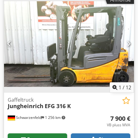
2 105 mm
, drivtype:
Elektro
, Elektrisk 4-hjuls truck ISO-
klasse: ISO klasse 2 = 1 000 - 2 500 kg Masttype: Triplex
Tilstand: Klar til bruk og fullt funksjonell Teknisk tilstand:
god Batterispenning: 48V Batteritype: Litium-ion
Beskrivelse: Halv kabin DRIVE IN Sideskift,
gaffeljusteringsutstyr, Crodpfx Aeyt T Akjfqsf 3. ventil, 4.
ventil,
1
/
12
Gaffeltruck
Jungheinrich
EFG 316 K
7 900 €
Schwarzenfeld
1 256 km
VB pluss MVA