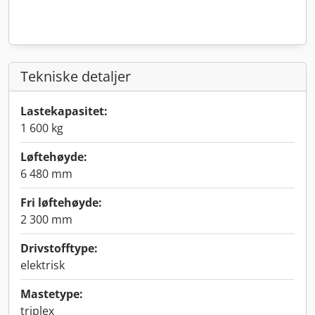
Tekniske detaljer
Lastekapasitet:
1 600 kg
Løftehøyde:
6 480 mm
Fri løftehøyde:
2 300 mm
Drivstofftype:
elektrisk
Mastetype:
triplex