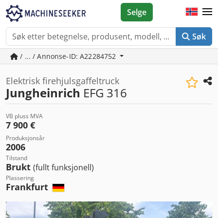
Selge
Søk
/ ... / Annonse-ID: A22284752
Elektrisk firehjulsgaffeltruck
Jungheinrich
EFG 316
VB pluss MVA
7 900 €
Produksjonsår
2006
Tilstand
Brukt
(fullt funksjonell)
Plassering
Frankfurt