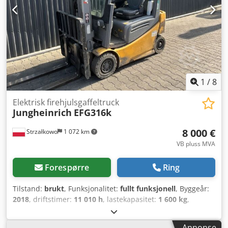
Masttype: Duplex Tilstand: Klar til bruk og fullt funksjonell
Teknisk tilstand: Svært god Forhjul type: Superelastisk
Forhjul størrelse: 18x7-8 Bakhjul type: Superelastisk
Bakhjul størrelse: 16x6-8 Batterispenning: 48V
Batterikapasitet: 750Ah Batteri årgang: 2024 Sideskift,
varmeapparat, full kabin, full friløft,
1
/
8
Elektrisk firehjulsgaffeltruck
Jungheinrich
EFG316k
8 000 €
Strzałkowo
1 072 km
VB pluss MVA
Forespørre
Ring
Tilstand:
brukt
, Funksjonalitet:
fullt funksjonell
, Byggeår:
2018
, driftstimer:
11 010 h
, lastekapasitet:
1 600 kg
,
løftehøyde:
4 640 mm
, fri løftehøyde:
1 515 mm
,
drivstofftype:
elektrisk
, mastetype:
triplex
, byggehøyde:
Annonse