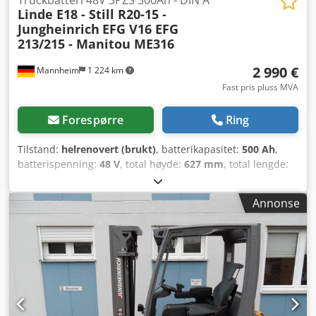
Linde E18 - Still R20-15 -
Jungheinrich
EFG V16 EFG
213/215 - Manitou ME316
2 990 €
Mannheim
1 224 km
Fast pris pluss MVA
Forespørre
Ring
Tilstand:
helrenovert (brukt)
, batterikapasitet:
500 Ah
,
batterispenning:
48 V
, total høyde:
627 mm
, total lengde:
830 mm
, total bredde:
630 mm
, Testet truckbatteri for din
truck – 48V 5PZS 500AH – DIN A + 1 års garanti + inkl.
Annonse
aquamatik + inkl. polforbindere og REMA 320-plugg (andre
plugger kan monteres ved behov) + Kapasitet: minst 90–
100 % (C5-kapasitetsprotokoll vedlegges ved levering) +
Leveringsår: 2024 Mål: Lengde: 830 mm Bredde: 630 mm
Høyde: 627 mm Vekt: ca. 910 kg Passer til følgende
modeller og flere: Linde E 18 – 386-02 – sideveis skifte Still
R 20-15 Jungheinrich EFG V 16 Jungheinrich EFG 213
Jungheinrich EFG 215 Manitou ME 316 Cjdey Rnm Hjpfx