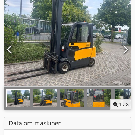
1
/
8
Data om maskinen