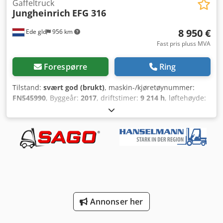
Gaffeltruck
Jungheinrich
EFG 316
8 950 €
Ede gld
956 km
Fast pris pluss MVA
Forespørre
Ring
Tilstand:
svært god (brukt)
, maskin-/kjøretøynummer:
FN545990
, Byggeår:
2017
, driftstimer:
9 214 h
, løftehøyde:
3 600 mm
, drivstofftype:
elektrisk
, mastetype:
dupleks
,
batteriprodusent:
Jungheinrich
, batterikapasitet:
750 Ah
,
batterispenning:
48 V
, gaffellengde:
1 150 mm
, Egenvekt: 3
450 kg Løftekapasitet: 1 600 kg Codpjwdv Acsfx Afqsrf
Byggehøyde: 224 cm CE-merking: ja Teknisk stand: svært
god Optisk stand: svært god Siste inspeksjon: 29.10.2024
Kontakt Johanny Hendrikse for mer informasjon.
Annonser her