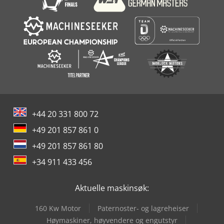
+44 20 331 800 72
+49 201 857 861 0
+49 201 857 861 80
+34 911 433 456
Aktuelle maskinsøk:
160 Kw Motor
Paternoster- og lagreheiser
Høymaskiner, høyvendere og engutstyr