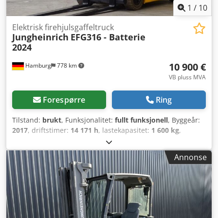
1
/
10
Elektrisk firehjulsgaffeltruck
Jungheinrich
EFG316 - Batterie
2024
10 900 €
Hamburg
778 km
VB pluss MVA
Forespørre
Ring
Tilstand:
brukt
, Funksjonalitet:
fullt funksjonell
, Byggeår:
2017
, driftstimer:
14 171 h
, lastekapasitet:
1 600 kg
,
løftehøyde:
3 500 mm
, fri løftehøyde:
1 600 mm
,
drivstofftype:
elektrisk
, mastetype:
dupleks
, byggehøyde:
Annonse
2 320 mm
, gaffelbærerbredde:
1 000 mm
, gaffellengde:
1 500 mm
, egenvekt:
3 395 kg
, total lengde:
2 150 mm
,
drivtype:
Elektro
, konstruksjonsbredde:
1 070 mm
,
Elektrisk 4-hjuls gaffeltruck Lastesenter: 500 mm
Gaffelbredde: 100 mm Gaffeltykkelse: 40 mm Crsdpfx Afou
Dy Uueqof ISO-klasse: ISO klasse 2 = 1.000 - 2.500 kg