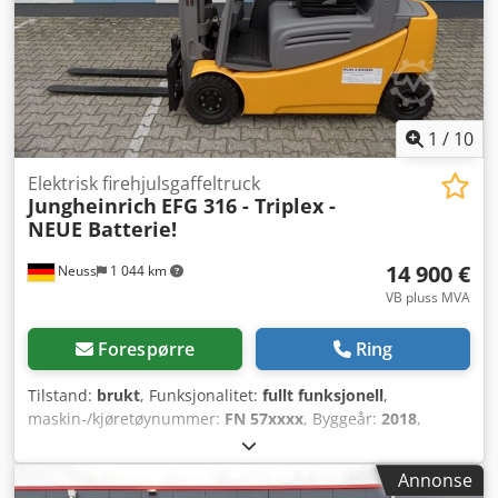
Afqjrf Vanlige batteristørrelser tilgjengelig, ta gjerne
kontakt. Transport mulig.
1
/
10
Elektrisk firehjulsgaffeltruck
Jungheinrich
EFG 316 - Triplex -
NEUE Batterie!
14 900 €
Neuss
1 044 km
VB pluss MVA
Forespørre
Ring
Tilstand:
brukt
, Funksjonalitet:
fullt funksjonell
,
maskin-/kjøretøynummer:
FN 57xxxx
, Byggeår:
2018
,
driftstimer:
4 722 h
, lastekapasitet:
1 600 kg
, løftehøyde:
4 400 mm
, fri løftehøyde:
1 435 mm
, drivstofftype:
Annonse
elektrisk
, mastetype:
triplex
, byggehøyde:
2 040 mm
,