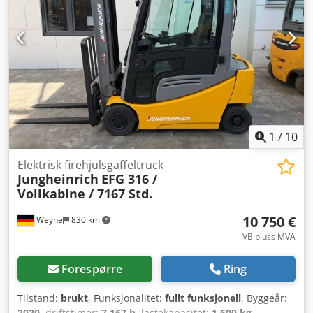
1
/
10
Elektrisk firehjulsgaffeltruck
Jungheinrich
EFG 316 /
Vollkabine / 7167 Std.
10 750 €
Weyhe
830 km
VB pluss MVA
Forespørre
Ring
Tilstand:
brukt
, Funksjonalitet:
fullt funksjonell
, Byggeår:
2020
, driftstimer:
7 167 h
, lastekapasitet:
1 600 kg
,