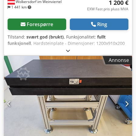
1 200 €
Wolkersdorf im Weinviertel
1 441 km
EXW Fast pris pluss MVA
Forespørre
Ring
Tilstand:
svært god (brukt)
, Funksjonalitet:
fullt
funksjonell
, Hardsteinplate - Dimensjoner: 1200x910x200
mm - Kvalitetsklasse 0 eller bedre (skal fortsatt måles)
Dkjdpstcrk Tsfx Amxsr - Med diverse gjengeinnsatser og
Annonse
boringer - Understell på forespørsel Tjente som base for et
Zeiss rundbord RT05/800