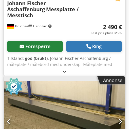
Johann Fischer
Aschaffenburg
Messplatte /
Messtisch
2 490 €
Bruchsal
1 265 km
Fast pris pluss MVA
Forespørre
Ring
Tilstand:
god (brukt)
, Johann Fischer Aschaffenburg /
måleplate / målebord med underskap -Måleplate med
understell (kjørbar) -Bordstørrelse 1,5x0,6 meter Dksdpfxsy
Shais Amxor -Nøyaktighet i henhold til DIN 876/1 -Kjørbart
Annonse
på underskap med skuffer Mål: L x B x H 1,5x0,6x0,9 meter
/ 550 kg Med forbehold om feil og tastefeil.