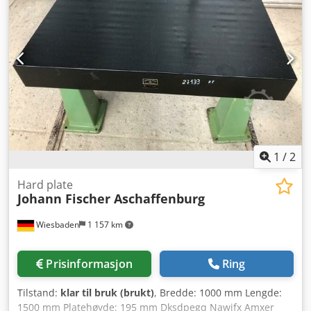
1
/
2
Hard plate
Johann Fischer Aschaffenburg
Wiesbaden
1 157 km
Prisinformasjon
Ring
Tilstand:
klar til bruk (brukt)
, Bredde: 1000 mm Lengde:
1500 mm Platehøyde: 195 mm Dksdpegq Nawjfx Amxer