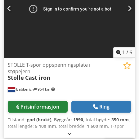
1
/
6
STOLLE T-spor oppspenningsplate i
støpejern
Stolle
Cast iron
Babberich
964 km
Prisinformasjon
Ring
Tilstand:
god (brukt)
, Byggeår:
1990
, total høyde:
350 mm
,
total lengde:
5 100 mm
, total bredde:
1 500 mm
, T-spor
oppspenningsplate STOLLE - Støpejern Lengde: 5100 mm