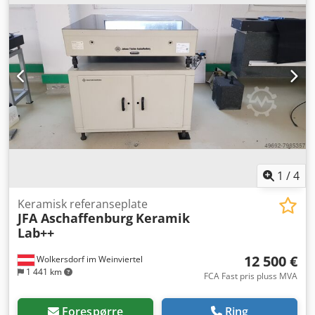
1
/
4
Keramisk referanseplate
JFA Aschaffenburg
Keramik
Lab++
12 500 €
Wolkersdorf im Weinviertel
1 441 km
FCA Fast pris pluss MVA
Forespørre
Ring