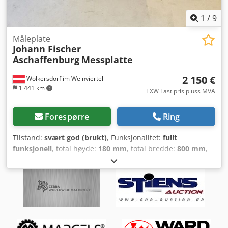
1
/
9
Måleplate
Johann Fischer
Aschaffenburg
Messplatte
2 150 €
Wolkersdorf im Weinviertel
1 441 km
EXW Fast pris pluss MVA
Forespørre
Ring
Tilstand:
svært god (brukt)
, Funksjonalitet:
fullt
funksjonell
, total høyde:
180 mm
, total bredde:
800 mm
,
total lengde:
1 200 mm
, Hardsteinsplate - Mål:
1200x800x180 mm - Nøyaktighetsklasse 0 eller bedre
(måling pågår) - Med side-spor for festeklammer Dkjdjt
Rfmnopfx Amxsr - Med stålvinkel som anslag Valgfritt: -
Med 3 kuleopplag for bordplate - Aluminium understell
(tillegg € 500)