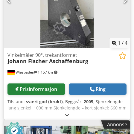
1
/
4
Vinkelmåler 90°, trekantformet
Johann Fischer Aschaffenburg
Wiesbaden
1 157 km
Prisinformasjon
Ring
Tilstand:
svært god (brukt)
, Byggeår:
2005
, Sjenkelengde –
lang sjenkel: 1000 mm Sjenkelengde – kort sjenkel: 660 mm
Sjenkelbredde: 120 mm Nøyaktighet, nøyaktig på alle fire
sider: 0,001 mm Vekt, ca.: 135 kg Dodpfxozki Rqs Amxokr
Annonse