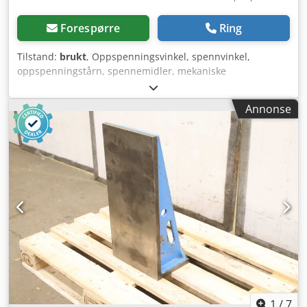
Forespørre
Ring
Tilstand:
brukt
, Oppspenningsvinkel, spennvinkel,
oppspenningstårn, spennemidler, mekaniske
spennelementer Dkededl Smdjpfx Amxer -
Oppspenningsvinkel for: oppspenning av arbeidsstykker -
Annonse
Mål: 500/605/H815 mm - Veggtykkelse: 37 mm - Overflate:
frest - Langhull for oppspenning av arbeidsstykker: mm -
Antall: 1 stk. vinkel tilgjengelig - Pris: per stykk - Vekt: 225
kg/stk.
1
/
7