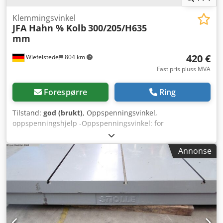
Klemmingsvinkel
JFA Hahn % Kolb
300/205/H635
mm
420 €
Wiefelstede
804 km
Fast pris pluss MVA
Forespørre
Ring
Tilstand:
god (brukt)
, Oppspenningsvinkel,
oppspenningshjelp -Oppspenningsvinkel: for
emneoppspenning -Veggtykkelse: 24 mm -Mål:
300/205/H635 mm Dsdpfx Asy Iwademxjkr -Vekt: 62 kg
Annonse