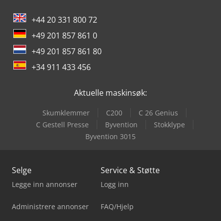
+44 20 331 800 72
+49 201 857 861 0
+49 201 857 861 80
+34 911 433 456
Aktuelle maskinsøk:
Skumklemmer
C200
C 26 Genius
C Gestell Presse
Byvention
Stokklype
Byvention 3015
Selge
Service & Støtte
Legge inn annonser
Logg inn
Administrere annonser
FAQ/Hjelp