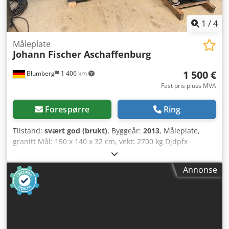
1
/
4
Måleplate
Johann Fischer Aschaffenburg
1 500 €
Blumberg
1 406 km
Fast pris pluss MVA
Forespørre
Ring
Tilstand:
svært god (brukt)
, Byggeår:
2013
, Måleplate,
granitt Mål: 150 x 140 x 32 cm, vekt: 2700 kg Djdpfx
Amjzmidcoxekr Understell 4 stk. hydrauliske støtdempere
Siste kalibrering: 2023
Annonse