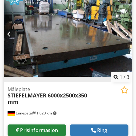
1
/
3
Måleplate
STIEFELMAYER
6000x2500x350
mm
Ennepetal
1 023 km
Prisinformasjon
Ring