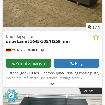
1
/
4
Underlagsplate
unbekannt
5545/535/H268 mm
Wiefelstede
804 km
Prisinformasjon
Ring
Tilstand:
god (brukt)
, Opptrekksplate, riss- og kontrolplate,
måleplate, målebord, sveisebord, rettingsplate -
Dimensjoner: 5545/535/H268 mm Dksdpfxjcpklbs Amxjr -
Platetykkelse: 60 mm -Plate: med støttekanter -Vekt: 3000
Annonse
kg