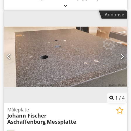
Justérbare benhøyde: 600 mm Totalhøyde, arbeidshøyde:
ca. 800 mm Vekt:
Annonse
1
/
4
Måleplate
Johann Fischer
Aschaffenburg
Messplatte