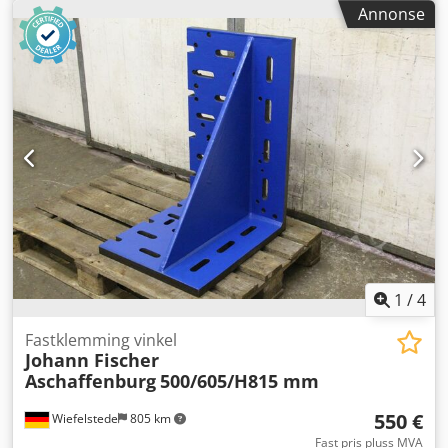
Bredde: 1500 mm Høyde: 350 mm Antall T-spor: 5 Avstand
Annonse
mellom T-spor / deling: 300 mm T-spor størrelse: 28 mm
Vekt per plate ca.: 5800 kg Antall samsvarende stykker: 1
Lengde: 5100 mm Dksdpfxexdwwfs Amxjr Bredde: 1500
mm Høyde: 350 mm
1
/
4
Fastklemming vinkel
Johann Fischer
Aschaffenburg
500/605/H815 mm
550 €
Wiefelstede
805 km
Fast pris pluss MVA