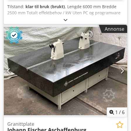
Tilstand:
klar til bruk (brukt)
, Lengde 6000 mm Bredde
2500 mm Totalt effektbehov / kW Uten PC og programvare
Dksdpjud Il Sefx Amxor LxBxH: 6000x2500x350 mm uten
vakuumplate Utførelse i henhold til DIN876/II
Annonse
1
/
6
Granittplate
Johann Fischer Aschaffenburg