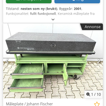
Tilstand:
nesten som ny (brukt)
, Byggeår:
2001
,
Funksjonalitet:
fullt funksjonell
, Keramisk måleplate fra
Johannes Fischer Aschaffenburg i laboratoriekvalitet,
1000x1000 mm. Planhet under 1 µm (!). Inkludert
Annonse
underskap med 2 dører. Måleprotokoll kan leveres mot et
pristillegg. Dsdpfx Asix Ahqomxjkr
1
/
10
Måleplate / Johann Fischer