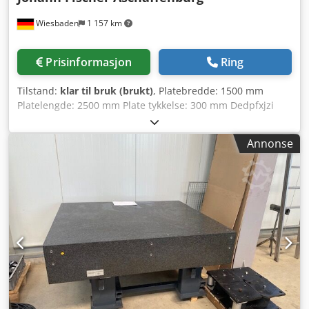
Wiesbaden
1 157 km
Prisinformasjon
Ring
Tilstand:
klar til bruk (brukt)
, Platebredde: 1500 mm
Platelengde: 2500 mm Plate tykkelse: 300 mm Dedpfxjzi
Sruj Amxskr Høyde, liggende på et underskap: 830 mm
Annonse