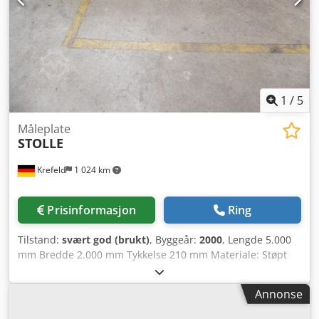
1
/
5
Måleplate
STOLLE
Krefeld
1 024 km
Prisinformasjon
Ring
Tilstand:
svært god (brukt)
, Byggeår:
2000
, Lengde 5.000
mm Bredde 2.000 mm Tykkelse 210 mm Materiale: Støpt
stål Styring: Totalt effektbehov: kW Dkjdst Smhvspfx Amxor
Vekt: 6 t Plassbehov ca.: m Nærmest som ny måleplate,
Annonse
med integrerte justeringspunkter, 3 langsgående T-spor,