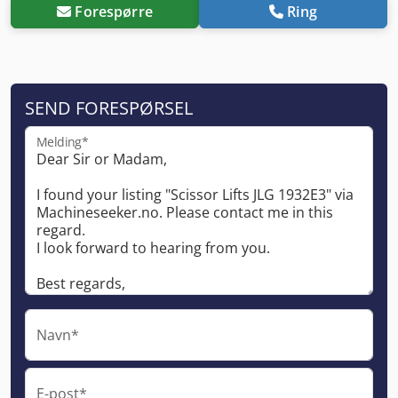
Forespørre
Ring
SEND FORESPØRSEL
Melding*
Navn*
E-post*