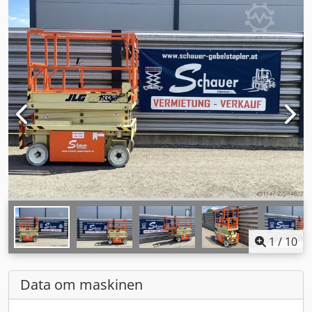
1
/
10
Data om maskinen