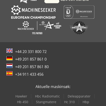
+44 20 331 800 72
+49 201 857 861 0
+49 201 857 861 80
+34 911 433 456
Aktuelle maskinsøk:
Hawker
Hbc Radiomatic
Deleapparater
Hb 450
Stangmatere
Hc 310
Hbp