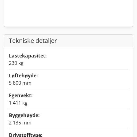
Tekniske detaljer
Lastekapasitet:
230 kg
Løftehøyde:
5 800 mm
Egenvekt:
1 411 kg
Byggehøyde:
2 135 mm
Drivstofftype: