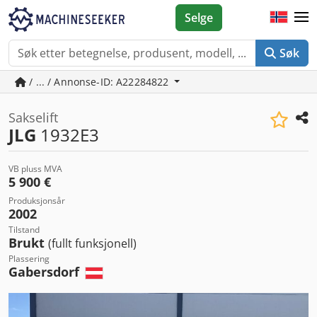
Selge
Søk
/ ... / Annonse-ID: A22284822
Sakselift
JLG
1932E3
VB pluss MVA
5 900 €
Produksjonsår
2002
Tilstand
Brukt
(fullt funksjonell)
Plassering
Gabersdorf