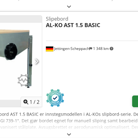
Slipebord
AL-KO
AST 1.5 BASIC
Jettingen-Scheppach
1 348 km
1
/
2
pbord AST 1.5 BASIC er innstegsmodellen i AL-KOs slipbord-serie. De
 BGI 739-1". Det gjør bordet egnet for manuell sliping samt bearb
alvanisert stålplate. Avsugsbrettet er aerodynamisk optimalisert. 
luftstrømmen effektivt mot avsugstussen. Tilkobling til eksisterend