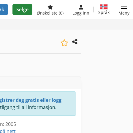
øk
Selge
Språk
Ønskeliste
(0)
Logg inn
Meny
istrer deg gratis eller logg
 tilgang til all informasjon.
en: 2005
på nett