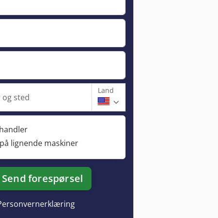
Land
og sted
rhandler
 på lignende maskiner
Send forespørsel
Personvernerklæring