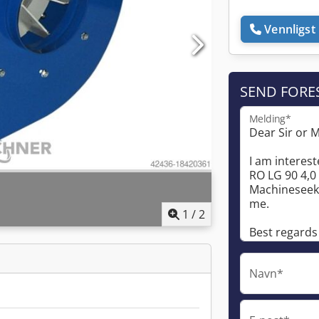
Vennligst 
SEND FORE
Melding*
1
/
2
Navn*