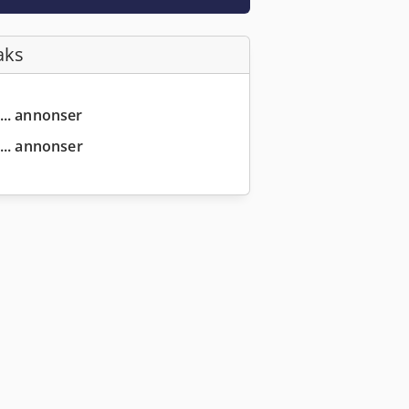
aks
... annonser
... annonser