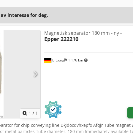
v interesse for deg.
Magnetisk separator 180 mm - ny -
Epper
222210
Bitburg
1 176 km
Be om flere bilder
1
/
1
arator for chip conveying line Dkjdocqvhxepfx Afqjr Tube magnet 
of metal particles Tube diameter: 180 mm Immediately available Loc