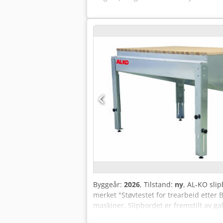
Byggeår:
2026
, Tilstand:
ny
, AL-KO sli
merket "Støvtestet for trearbeid etter
maskiner. Slipbordet er fremstilt av g
brettet med integrert luftkanal leder 