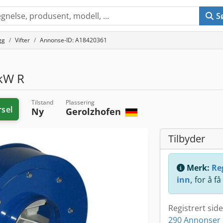
S
gg
Vifter
Annonse-ID: A18420361
kW R
Tilstand
Plassering
rsel
Ny
Gerolzhofen
Tilbyder
Merk:
Reg
inn,
for å få
Registrert sid
290 Annonser 