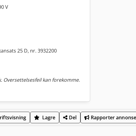
90 V
kkansats 25 D, nr. 3932200
. Oversettelsesfeil kan forekomme.
iftsvisning
Lagre
Del
Rapporter annons