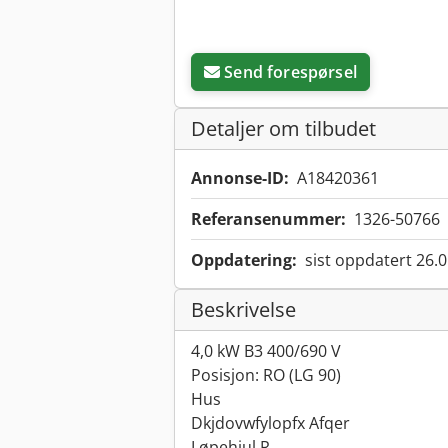
Send forespørsel
Detaljer om tilbudet
Annonse-ID:
A18420361
Referansenummer:
1326-50766
Oppdatering:
sist oppdatert 26.
Beskrivelse
4,0 kW B3 400/690 V
Posisjon: RO (LG 90)
Hus
Dkjdovwfylopfx Afqer
Løpehjul R