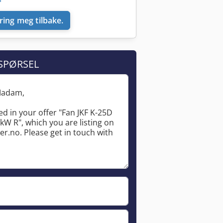
ring meg tilbake.
SPØRSEL