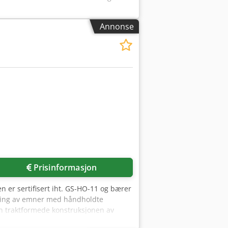
Annonse
Be om flere bilder
Prisinformasjon
n er sertifisert iht. GS-HO-11 og bærer
eiding av emner med håndholdte
Den traktformede konstruksjonen av
e avsugsanlegg kan, avhengig av