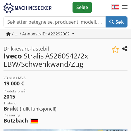
Selge
Søk
/ ... / Annonse-ID: A22292062
Drikkevare-lastebil
Iveco
Stralis AS260S42/2x
LBW/Schwenkwand/Zug
VB pluss MVA
19 000 €
Produksjonsår
2015
Tilstand
Brukt
(fullt funksjonell)
Plassering
Butzbach