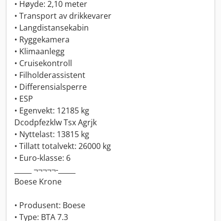
• Høyde: 2,10 meter
• Transport av drikkevarer
• Langdistansekabin
• Ryggekamera
• Klimaanlegg
• Cruisekontroll
• Filholderassistent
• Differensialsperre
• ESP
• Egenvekt: 12185 kg
Dcodpfezklw Tsx Agrjk
• Nyttelast: 13815 kg
• Tillatt totalvekt: 26000 kg
• Euro-klasse: 6
_____ ¬¬¬¬¬-_____
Boese Krone
• Produsent: Boese
• Type: BTA 7.3