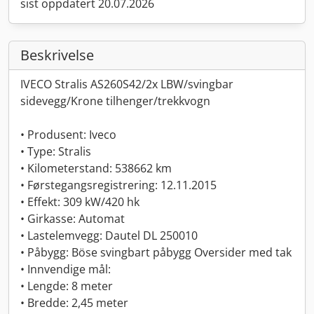
sist oppdatert 20.07.2026
Beskrivelse
IVECO Stralis AS260S42/2x LBW/svingbar
sidevegg/Krone tilhenger/trekkvogn
• Produsent: Iveco
• Type: Stralis
• Kilometerstand: 538662 km
• Førstegangsregistrering: 12.11.2015
• Effekt: 309 kW/420 hk
• Girkasse: Automat
• Lastelemvegg: Dautel DL 250010
• Påbygg: Böse svingbart påbygg Oversider med tak
• Innvendige mål:
• Lengde: 8 meter
• Bredde: 2,45 meter