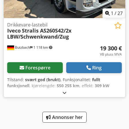
1
/
27
Drikkevare-lastebil
Iveco
Stralis AS260S42/2x
LBW/Schwenkwand/Zug
19 300 €
Butzbach
1 118 km
VB pluss MVA
Forespørre
Ring
Tilstand:
svært god (brukt)
, Funksjonalitet:
fullt
funksjonell
, kjørelengde:
550 255 km
, effekt:
309 kW
(420,12 hk)
, første registrering:
11/2015
, drivstofftype:
diesel
, egenvekt:
12 185 kg
, maksimal lastevekt:
13 815 kg
,
totalvekt:
26 000 kg
, akselkonfigurasjon:
6x2
, drivstoff:
diesel
, bremser:
motorbremsing
, førerhus:
sovehytte
,
girtype:
automatisk
, utslippsklasse:
Euro 6
, fjæring:
stål-
Annonser her
luft
, antall seter:
2
, Byggeår:
2015
, Utstyr:
aircondition,
bakløfter
, IVECO Stralis AS260S42/2x LBW/svingbar