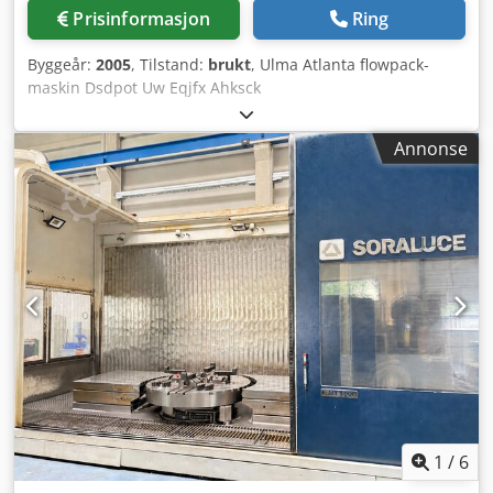
Prisinformasjon
Ring
Byggeår:
2005
, Tilstand:
brukt
, Ulma Atlanta flowpack-
maskin Dsdpot Uw Eqjfx Ahksck
Annonse
1
/
6