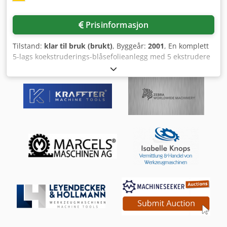
Prisinformasjon
Tilstand:
klar til bruk (brukt)
, Byggeår:
2001
, En komplett
5-lags koekstruderings-blåsefolieanlegg med 5 ekstrudere
og all periferutrustning er tilgjengelig. Totale anleggsmål
(L/B/H): 14m/22m/11m. Blåsehode: Kiefel Worms FSBK 500
med IBC, dusediameter: 500 mm, foliebreddeområde: 700
mm til 2000 mm, avtrekksbredde: 2000 mm,
viklingsbredde: 2000 mm, linjehastighet: 120 m/min,
smeltekapasitet: 500 kg/t, totalt effektbehov: ca. 300 kW. 1)
Dobbel vikler Wintech, viklingsbredde: 2000 mm, folie
tykkelsesområde: 35 µm til 150 µm, maks. rull diameter:
1000 mm, maks. rullvekt: 1900 kg, hylse indre diameter:
152 mm/6 tommer. 2) Ekstruder Kiefel Worms 70.29D,
effekt: 89 kW, skrue: 5-soners barrierskrue, omdreininger:
125 rpm, oppgradert i 2010. 3) Heftformidlende ekstruder
Kiefel Worms 50.25D, effekt: 34 kW, skrue: 3-soners
barrierskrue, omdreininger: 200 rpm. 4) Sentralt plassert
ekstruder Kiefel Worms 50.25D, effekt: 34 kW, skrue: 3-
soners progressiv kjerneskrue, omdreininger: 175 rpm. 5)