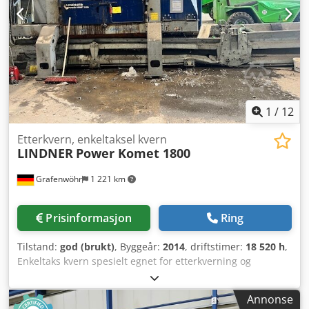
1
/
12
Etterkvern, enkeltaksel kvern
LINDNER
Power Komet 1800
Grafenwöhr
1 221 km
Prisinformasjon
Ring
Tilstand:
god (brukt)
, Byggeår:
2014
, driftstimer:
18 520 h
,
Enkeltaks kvern spesielt egnet for etterkverning og
granulering av forhåndskvernet materiale. Bruksområder:
Næringsavfall for termisk eller materialgjenvinning, for
Annonse
eksempel papir, papp, plast og skumstoffer, gummi, lær,