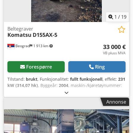
1
/
19
Beltegraver
Komatsu
D155AX-5
33 000 €
Beograd
1 913 km
VB pluss MVA
Forespørre
Ring
Tilstand:
brukt
, Funksjonalitet:
fullt funksjonell
, effekt:
231
kW (314,07 hk)
, Byggeår:
2004
, maskin-/kjøretøynummer:
KMTODO61E02076058
, fullt funksjonell Dedpfx Ahoylyp
Uskock
Annonse