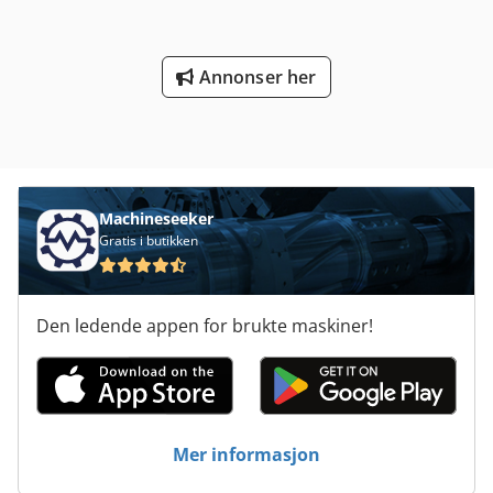
Heftformidlende ekstruder Kiefel Worms 50.25D for
ytterlag, effekt: 34 kW, skrue: 3-soners barrierskrue,
omdreininger: 200 rpm. 6) Ytterlagsekstruder Kiefel Worms
Annonser her
80.25D, effekt: 125 kW, skrue: 5-soners barrierskrue,
omdreininger: 150 rpm. 7) Filmkalibreringsutstyr Reinhold
SRK 200/9,6. Hele linjen styres av en Plast Control-styring.
Ytterligere komponenter: integrert bredde-måling, C-Scan
for profilkontroll, baneløpjustering, koronaforbehandling,
folietrekk. Inkluderer ekstra 5-lags blåsehode FSBK med
Machineseeker
IBC, reservevalser, ringspaltevifte med filter,
Gratis i butikken
avtrekksenheter, kran og eksternt anleggs-terminal.
Dokumentasjon tilgjengelig. Besiktigelse på stedet mulig.
Dcjdpfx Ahjv T An Ssksk
Den ledende appen for brukte maskiner!
Mer informasjon