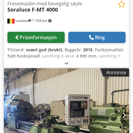
Fresemaskin med bevegelig søyle
Soraluce
F-MT 4000
Lontzen
1 104 km
Prisinformasjon
Ring
Tilstand:
svært god (brukt)
, Byggeår:
2015
, Funksjonalitet:
fullt funksjonell
, vandring X-akse:
4 000 mm
, vandring Y-
aksen:
1 300 mm
, bevegelsesavstand Z-akse:
1 600 mm
,
Bevegelsesområde: Langsgående (X): 4000 mm Vertikal (Z):
Annonse
1600 mm Tverrgående (Y): 1300 mm Dreiebord: Diameter:
1600 mm Maks. hastighet: 250 min⁻¹ Motoreffekt (100 %
driftssyklus): 53 kW Maks. transportkapasitet
(posisjonering): 8000 kg Maks. transportkapasitet
(dreieoperasjon): 3000–8000 kg Oppspenningstabell:
Lengde: 4000 mm Bredde: 1240 mm Høyde på
oppspenningstabell: 760 mm Automatisk, trinnvis
fresehodet: Verktøyholder: ISO 50, DIN 69871 AD
Automatisk verktøyspenning: Spennkraft 20000 N Dcedpfjzi
S E Usx Ahkek Spindelområde: Spindelhastighet: 20–5000