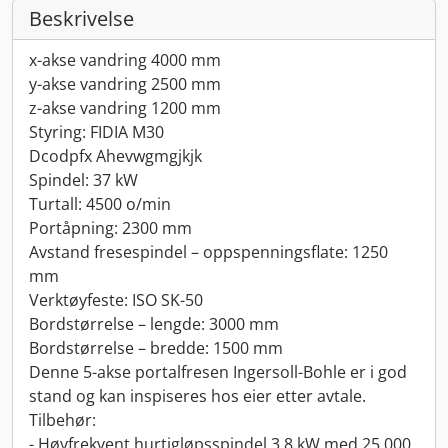
Beskrivelse
x-akse vandring 4000 mm
y-akse vandring 2500 mm
z-akse vandring 1200 mm
Styring: FIDIA M30
Dcodpfx Ahevwgmgjkjk
Spindel: 37 kW
Turtall: 4500 o/min
Portåpning: 2300 mm
Avstand fresespindel – oppspenningsflate: 1250
mm
Verktøyfeste: ISO SK-50
Bordstørrelse – lengde: 3000 mm
Bordstørrelse – bredde: 1500 mm
Denne 5-akse portalfresen Ingersoll-Bohle er i god
stand og kan inspiseres hos eier etter avtale.
Tilbehør:
- Høyfrekvent hurtigløpsspindel 3,8 kW med 25 000