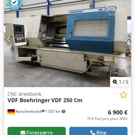
tekstiler, gulvbelegg osv. Lindner Power Komet 1800
Årsmodell: 2014 Styreskap; komplett med ABB-
frekvensomformer Returkøler Betjeningspanel Dcodpfx
Ahjwxmb Ejksk Trakt Driftsmotorer: 200 kW
Hydraulikkaggregat: komplett Totalvekt: ca. 21 t Mål ca.
LxBxH mm: 5000 x 2800 x 3000 mm Inspeksjon: mulig etter
avtale. Leveringstid: umiddelbart
1
/
5
CNC dreiebenk
VDF Boehringer
VDF 250 Cm
6 900 €
Korschenbroich
1 037 km
FCA Fast pris pluss MVA
Forespørre
Ring