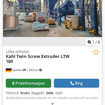
1
/
8
Ulike enheter
Kahl
Twin Screw Extruder LTW
160
Tyskland
1 043 km
Prisinformasjon
Ring
Tilstand:
brukt
, Byggeår:
2006
, Kahl-
dobbeltskruerekstruderen er en maskin produsert av Kahl
i 2006. Den lagres for tiden i Tyskland og er utstyrt med