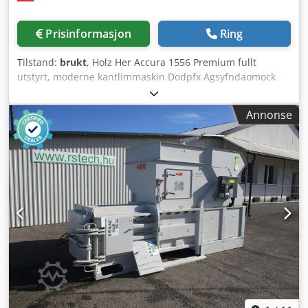
amerikanske lastebiler? Ikke din firmalogo eller
favorittfarge? Ikke noe problem ... vi har tilgang til over 500
Prisinformasjon
Ring
flere lastebiler i USA og Canada, nye og brukte i alle
merker, og samarbeider med et av de beste
Tilstand:
brukt
, Holz Her Accura 1556 Premium fullt
lakkverkstedene i Tyskland. Kontakt for rådgivning og et
utstyrt, moderne kantlimmaskin Dodpfx Agsyfndaomock
gratis tilbud. Vi ser frem til din henvendelse! Merk: Besøk
Førstegangslevering 2021 Maskinen er i TOPP STAND
kun etter avtale.
Leveres fra lager i Lieboch
Annonse