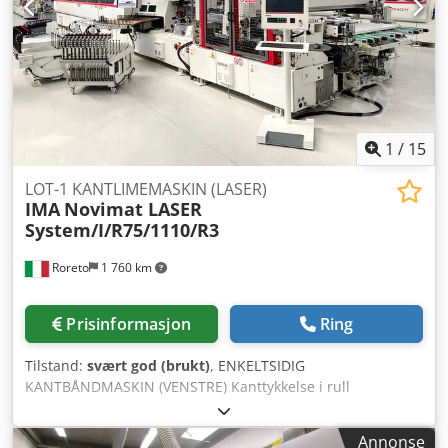
1
/
15
LOT-1 KANTLIMEMASKIN (LASER)
IMA
Novimat LASER
System/I/R75/1110/R3
Roreto
1 760 km
Prisinformasjon
Ring
Tilstand:
svært god (brukt)
, ENKELTSIDIG
KANTBÅNDMASKIN (VENSTRE) Kanttykkelse i rull
(min/maks) mm 0,3 / 3 – i lister / strimler mm maks 1 Plate
tykkelse (min/maks) mm 14 / 60 (LASER – Maks 50) Styring
Annonse