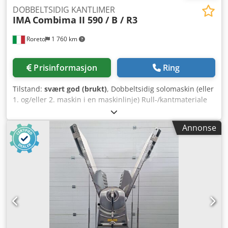
DOBBELTSIDIG KANTLIMER
IMA
Combima II 590 / B / R3
Roreto
1 760 km
Prisinformasjon
Ring
Tilstand:
svært god (brukt)
, Dobbeltsidig solomaskin (eller
1. og/eller 2. maskin i en maskinlinje) Rull-/kantmateriale
tykkelse (min/maks) mm 0,3 / 3 – Kanttykkelse i
lister/strimler maks mm 1,0 Plate tykkelse (min/maks) mm
Annonse
8 / 45 (60) Arbeidsbredde (min/maks) mm 236 (266) / 3300
Styring / Programvare: ICOS Open (Windows-basert)
Matehastighet (justerbar) m/min 10 - 50 (Master & Slave)
Beskyttelses- og støyskjermkabinett FORMATBEARBEIDING
(for hver side): Beskyttelsesfres (forfresing) 75.186 (1 x kW
4,4) Avsponingsaggregat (2 x kW 6,6) Maks 35 m/min
Djdpfxjxggzlj Agmsck Samlefresaggregat 75.186 (1 x kW 4,4)
KANTLIMING (for hver side): Lim-aggregat (P.U.R. lim +
forsmelter) VTG 3-24 + 283.203 Trykkone + kantmagasin for
ruller (rom nr. 24) Kappaggregat 08.42 / 30 / B (2 x kW 0,66)