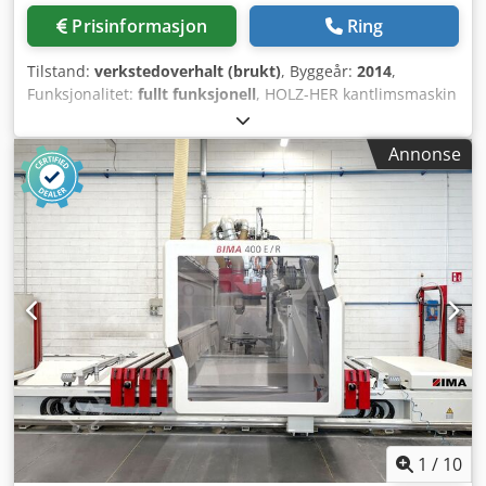
Prisinformasjon
Ring
Tilstand:
verkstedoverhalt (brukt)
, Byggeår:
2014
,
Funksjonalitet:
fullt funksjonell
, HOLZ-HER kantlimsmaskin
ACCURA 1558 performance med REMBRO og intelligent
utstyrspakke for kanttykkelser opp til 15 mm. Enkel
Annonse
omstilling av programmer og justering av verktøy via 18,5”
berøringsfargeskjerm 16:9. Kort oppvarmingstid på
limesystemet GlueJet (GJ 301 automatik) på ca. 2 til 3
minutter avhengig av limtype og omgivelsestemperatur.
Alltid ferskt lim takket være GlueJet limsystem og
limpatroner. Bytte av PUR-lim samt rengjøring av systemet
er svært enkelt og gjøres på få minutter. Justering av akser
via svært presise og repeterbare servomotorer.
Spesialutstyr for materialer med beskyttelsesfolie, som
høyglans og supermatt! Et av de absolutte høydepunktene
på maskinen er multifunksjonspakken, som virkelig viser
sine styrker hos bedrifter med mange forskjellige
kanttyper. DIA-verktøyene er bygd opp i flere trinn og kan
veksle mellom radius og fas - fra langsgående fres,
1
/
10
hjørneavrunding til profilskraper, avhengig av behov.