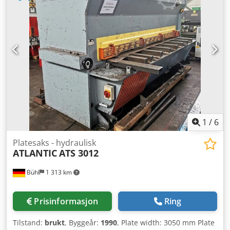
Maskinen har fungert problemfritt inntil nylig. Nylig ble
kniv-sylinderne byttet og er helt lufttette. Rotorlageret er i
utmerket stand. Dette er et svært kraftig og raskt anlegg.
Nicholson-avbarkere er driftssikre maskiner! - Minimum
lengde: 200 cm - Minimum diameter: 7,6 cm - Maksimal
diameter: 56 cm - Vekt: 19 190 kg - Maskindimensjoner:
470 x 251 x 335 cm inkludert rotor - Matehastighet opptil
114 m/min (for tiden satt til 95 m/min) Djdpfx Agow D Hy
Sjmock
1
/
6
Platesaks - hydraulisk
ATLANTIC
ATS 3012
Bühl
1 313 km
Prisinformasjon
Ring
Tilstand:
brukt
, Byggeår:
1990
, Plate width: 3050 mm Plate