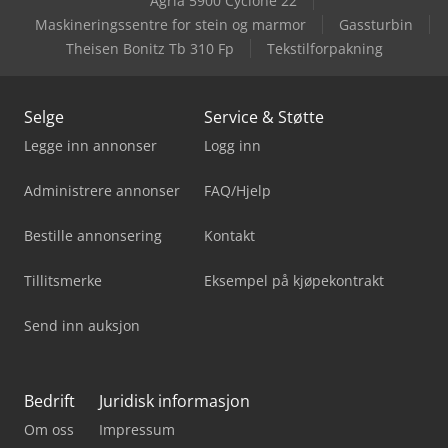
Agria 5900 Cyclone 22
Maskineringssentre for stein og marmor
Gassturbin
Theisen Bonitz Tb 310 Fp
Tekstilforpakning
Selge
Service & Støtte
Legge inn annonser
Logg inn
Administrere annonser
FAQ/Hjelp
Bestille annonsering
Kontakt
Tillitsmerke
Eksempel på kjøpekontrakt
Send inn auksjon
Bedrift
Juridisk informasjon
Om oss
Impressum