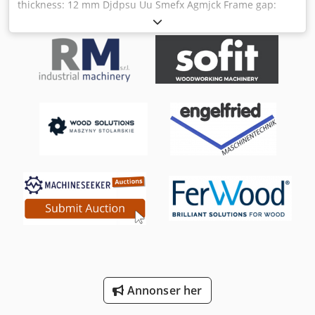
thickness: 12 mm Djdpsu Uu Smefx Agmjck Frame gap:
3100 mm Table height above floor: 900 mm Cutting angle
adjustment: 0.5 - 3° Strokes: 6 - 13 strokes/min Backgauge -
adjustable: 1000 mm Hold-downs: 18 units Oil capacity:
350 l Total power requirement: 22.5 kW Machine weight
approx.: 8 t Machine dimensions (L x W x H): 3.96 x 2.10 x
2.22 m - with blade gap adjustment - Accessories: electric
backgauge, spare blades
Annonser her