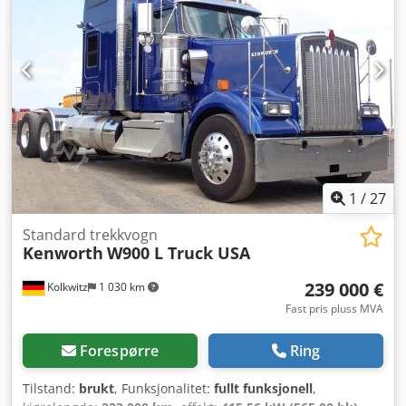
1
/
27
Standard trekkvogn
Kenworth
W900 L Truck USA
239 000 €
Kolkwitz
1 030 km
Fast pris pluss MVA
Forespørre
Ring
Tilstand:
brukt
, Funksjonalitet:
fullt funksjonell
,