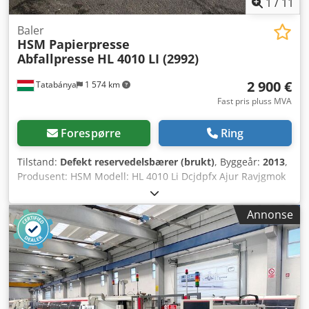
1
/
11
Baler
HSM Papierpresse
Abfallpresse
HL 4010 LI (2992)
2 900 €
Tatabánya
1 574 km
Fast pris pluss MVA
Forespørre
Ring
Tilstand:
Defekt reservedelsbærer (brukt)
, Byggeår:
2013
,
Produsent: HSM Modell: HL 4010 Li Dcjdpfx Ajur Ravjgmok
Årsmodell: 2013 Utstyret er ufullstendig og selges som
deler. Feil/mangler: - Hydraulikkpumpe mangler - Kontroll
Annonse
mangler - Strømforsyning mangler