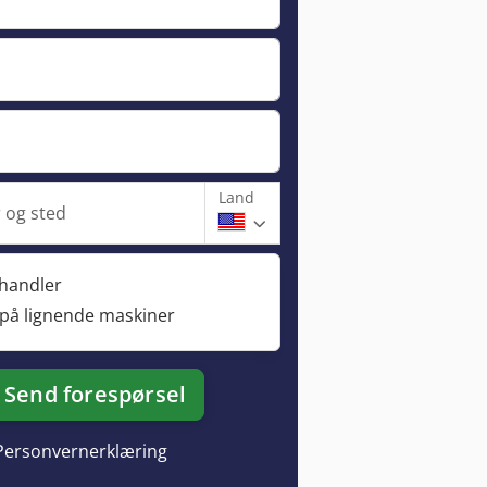
Land
og sted
rhandler
 på lignende maskiner
Send forespørsel
Personvernerklæring