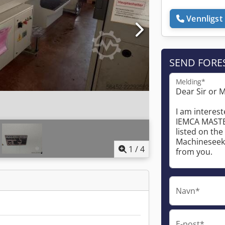
Vennligst 
SEND FORE
Melding*
1
/
4
Navn*
E-post*