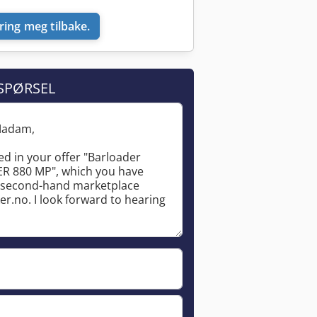
ring meg tilbake.
SPØRSEL