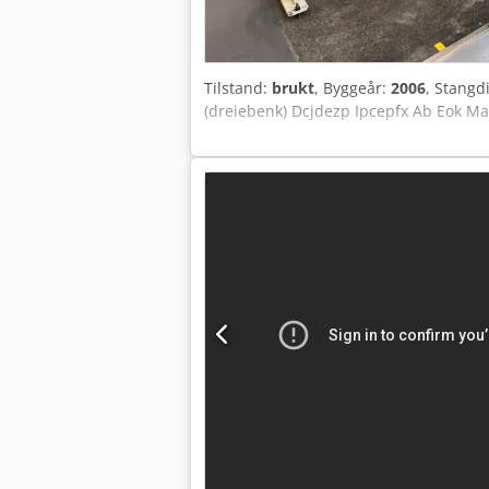
Tilstand:
brukt
, Byggeår:
2006
, Stangd
(dreiebenk) Dcjdezp Ipcepfx Ab Eok Ma