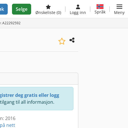
øk
Selge
Språk
Ønskeliste
(0)
Logg inn
Meny
D: A22292592
istrer deg gratis eller logg
 tilgang til all informasjon.
en: 2016
på nett