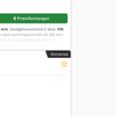
Prisinformasjon
0 mm
, bevegelsesavstand Z-akse:
590
t X-akse-vandringsområde på 260 mm,
 Den har et verktøyhode med 12
maskinen, som vi tilbyr for salg.
Annonse