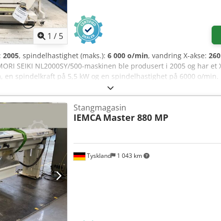
1
/
5
:
2005
, spindelhastighet (maks.):
6 000 o/min
, vandring X-akse:
26
MORI SEIKI NL2000SY/500-maskinen ble produsert i 2005 og har e
 en spindelkraft på 5,5 kW og en spindelhastighet på 6000 o/min.
 en høykvalitets dreiebenk, bør du vurdere MORI SEIKI NL2000SY/500-
: 12 posisjoner
Stangmagasin
IEMCA
Master 880 MP
Tyskland
1 043 km