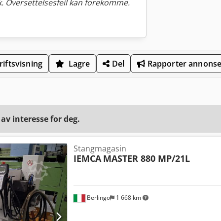
. Oversettelsesfeil kan forekomme.
iftsvisning
Lagre
Del
Rapporter annons
v interesse for deg.
Stangmagasin
IEMCA
MASTER 880 MP/21L
Berlingo
1 668 km