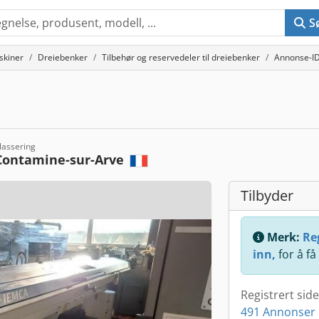
S
skiner
Dreiebenker
Tilbehør og reservedeler til dreiebenker
Annonse-I
lassering
Contamine-sur-Arve
Tilbyder
Merk:
Reg
inn,
for å få
Registrert sid
491 Annonser 