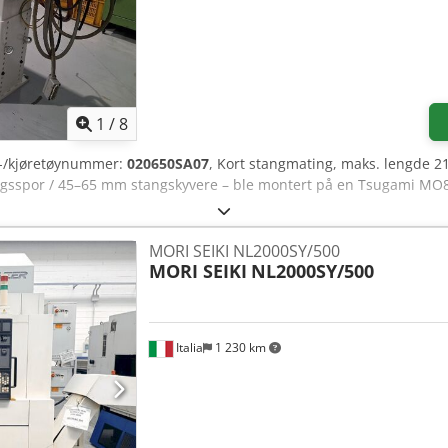
1
/
8
n-/kjøretøynummer:
020650SA07
, Kort stangmating, maks. lengde 
ingsspor / 45–65 mm stangskyvere – ble montert på en Tsugami MO
MORI SEIKI NL2000SY/500
MORI SEIKI
NL2000SY/500
Italia
1 230 km