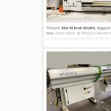
Tilstand:
klar til bruk (brukt)
, Byggeår
mm
, antall aksler:
6
, Denne 6-aksede 
et Z-akse-vandringsområde på 590 mm,
posisjoner. Hvis du er på utkikk etter
Dcjdpox D R Aujfx Ab Ejk • Verktøyhode