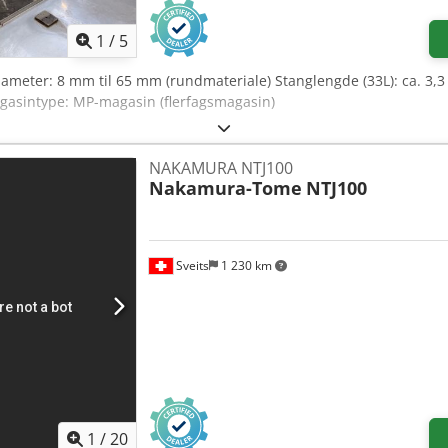
1
/
5
iameter: 8 mm til 65 mm (rundmateriale) Stanglengde (33L): ca. 3,
gasintype: MP-magasin (flerfagsmagasin)
NAKAMURA NTJ100
Nakamura-Tome
NTJ100
Sveits
1 230 km
1
/
20