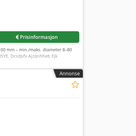
Prisinformasjon
2100 mm – min./maks. diameter 8–80
8SYE. Dcsdpfx Ajzqnhheb Ejk
Annonse