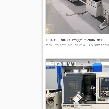
Tilstand:
brukt
, Byggeår:
2006
, maski
mm – to sett inkludert: 46–66 mm før