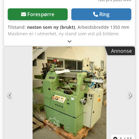
Forespørre
Ring
Tilstand:
nesten som ny (brukt)
, Arbeidsbredde 1350 mm
Maskinen er i utmerket, ny stand som vist på bildene.
Chedpfx Asuuitgjl Roa
Annonse