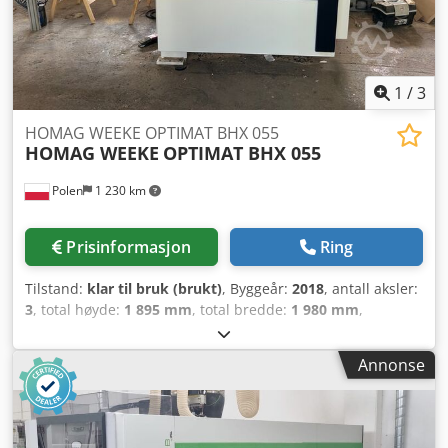
horisontale borspindler (4 i X + 2 i Y) Nr. 1 notsagaggregat
(for bearbeiding i X-akse) diameter (mm) 100 Nr. 1 vertikal
hovedspindel (freseaggregat) HKS63 (Effekt kW 5)
Automatisk verktøyveksel-system - magasinplasser (Nr. 4
verktøyplasser)
1
/
3
HOMAG WEEKE OPTIMAT BHX 055
HOMAG WEEKE
OPTIMAT BHX 055
Polen
1 230 km
Prisinformasjon
Ring
Tilstand:
klar til bruk (brukt)
, Byggeår:
2018
, antall aksler:
3
, total høyde:
1 895 mm
, total bredde:
1 980 mm
,
totalvekt:
1 580 kg
, spindelmotoreffekt:
5 000 W
,
produktlengde (maks.):
2 950 mm
, spindelhastighet
Annonse
(maks.):
24 000 o/min
, Denne 3-akse-maskinen HOMAG
WEEKE OPTIMAT BHX 055 ble produsert i 2018. Den tilbyr
en arbeidsstykkelengde på 200 til 3 050 mm og en
arbeidsstykke­bredde på 70 til 850 mm. Maskinen har 13