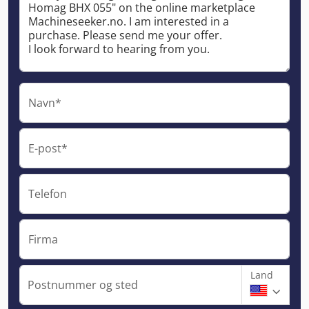
Navn*
E-post*
Telefon
Firma
Land
Postnummer og sted