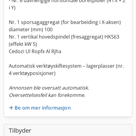
- Nr. 6 uavhengige horisontale borespidler (4 i X + 2
i Y)
Nr. 1 sporsagaggregat (for bearbeiding i X-aksen)
diameter (mm) 100
Nr. 1 vertikal hovedspindel (fresaggregat) HKS63
(effekt kW 5)
Cedozi Ul Ropfx Al Rjha
Automatisk verktøyskiftesystem – lagerplasser (nr.
4 verktøyposisjoner)
Annonsen ble oversatt automatisk.
Oversettelsesfeil kan forekomme.
Be om mer informasjon
Tilbyder