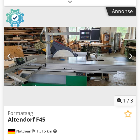
0-250-11-2763
, Brukt borsenter Optimat BHX 055
Innebygde funksjoner: □ Horisontalt borehode med 4
Annonse
spindler (X-akse) □ Horisontalt borehode med 2 spindler (Y-
akse) □ Borehode med 13 spindler □ Notsag D=100 mm (X-
retning) □ Stoppsylinder for posisjonering av
arbeidsstykket □ Fikseringssystem for arbeidsstykket
Aggregater / utstyr: □ Fresemotor 10 kW med
frekvensomformer (HSK63) □ 4-posisjons verktøymagasin □
WOODWOP 7 programvare Arbeidsstykkets dimensjoner: □
Maksimum: 3050 × 850 mm □ Minimum: 200 × 70 mm □
Materialtykkelse: 12–60 mm Generell informasjon:
Produksjonsår: 2018 □ POWERCONTROL styring med
POWERTOUCH-system □ CE-merket □ Tilstand: klar til bruk /
demonstrasjonsmulighet □ Tilgjengelighet: på lager
Dokumentasjon: □ Språk: polsk □ Dokumentasjon på papir
+ digitalt medium Chsdpfx Alox Tz She Rja
1
/
3
Formatsag
Altendorf
F45
Nattheim
1 315 km