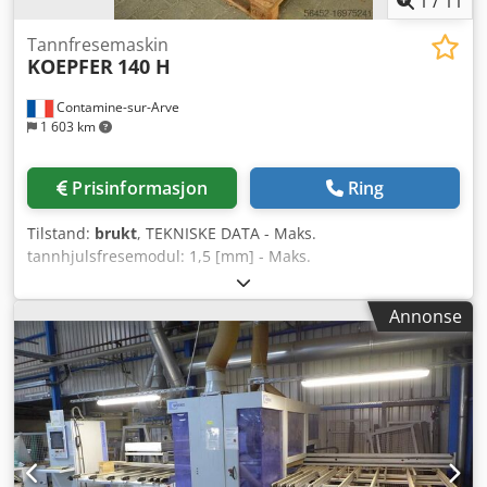
1
/
11
Tannfresemaskin
KOEPFER
140 H
Contamine-sur-Arve
1 603 km
Prisinformasjon
Ring
Tilstand:
brukt
, TEKNISKE DATA - Maks.
tannhjulsfresemodul: 1,5 [mm] - Maks.
tannhjulsfresediameter: 70 [mm] - Maks.
tannhjulsfreselengde: 100 [mm] - Maks. arbeidsstykke
Annonse
lengde: 200 [mm] - Min. antall tenner for tannhjulsfresing:
3 - Antall gjenger på snegleaksel (spesialtilbehør): 1 -
Spiralvinkel: 0–90 [°] - Maks. diameter for freseverktøy: 50
[mm] - 11 standard freseverktøyhastigheter - Standard
maskinhastighet: 226–2100 [o/min] - Effekt: 1,5 [kW] - Netto
vekt: 1035 [kg]. Chodouhbpljpfx Al Rsa TILBEHØR - Med
emne-mater