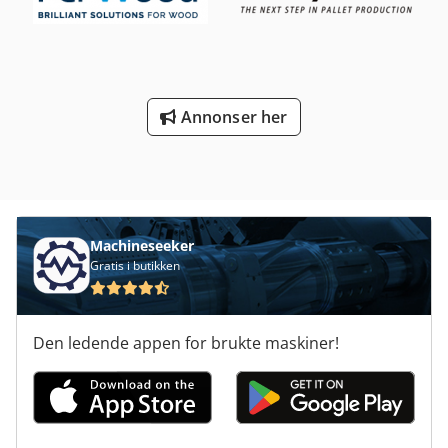
Spenningssvingninger maks. ±5 % _____ Valgfritt kan vi tilby
et pristilbud på montering og igangkjøring av anlegget,
samt opplæring av deres ansatte. Ved ønske tilbyr vi også
regelmessig vedlikehold og service på maskinen. For mer
informasjon, ta gjerne kontakt med oss!
Annonser her
Machineseeker
Gratis i butikken
Den ledende appen for brukte maskiner!