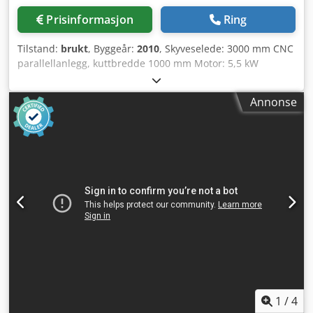
Prisinformasjon
Ring
Tilstand:
brukt
, Byggeår:
2010
, Skyveselede: 3000 mm CNC
parallellanlegg, kuttbredde 1000 mm Motor: 5,5 kW
elektromotor Elektrisk høyde- og svingjustering
Svingområde: 0,5–47° Digital visning av sving og kutt­høyde
Annonse
Sagblad diameter: maks. 550 mm Maks kutt­høyde: 200 mm
Forberedt for rissverktøy Betjeningspanel i øyehøyde,
dreibart Forsatsbord, dreibart Bordforlengelse 840 mm
Vinkel-gjæringsanlegg 3200 mm Digital L Lagersted:
Leverandør Cjdpfx Aszccg Del Roha
1
/
4