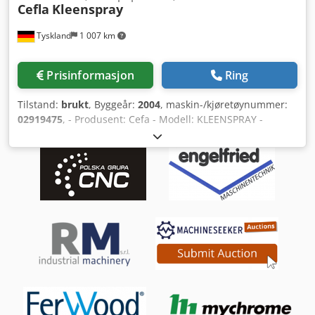
Cefla
Kleenspray
Tyskland
1 007 km
Prisinformasjon
Ring
Tilstand:
brukt
, Byggeår:
2004
, maskin-/kjøretøynummer:
02919475
, - Produsent: Cefa - Modell: KLEENSPRAY -
Årsmodell: 2004 - Arbeidsbredde: 1.200 mm -
Arbeidshøyde: 900 mm ± 20 mm - Betjeningsside: venstre -
Pistoldrift: enkel utførelse - Tørravsug - Utsugningsstuss,
diameter: 490 x 350 mm - Utsugingskapasitet: 6.500 m³/t -
Papirbånd transportssystem - Fremføringshastighet
trinnløst regulerbar: 1,5 – 7 m/min - PLC-styring med
touch-skjerm Chodjv N D Ewepfx Al Roa - Antall installerte
sprøyteapparater: 0 stk. - Høydejusterbare
sprøyteapparater - Antall lakkeringspumper: 0 stk. - Egnet
for løsemiddelbasert lakk - Egnet for vannbasert lakk -
Lengde: 4.450 mm - Bredde: 3.360 mm + 1.000 mm -
Høyde: 2.600 mm - Total tilkobling: ca. 7,1 kW / 28,6 A -
Volt, Hz: 400 / 50 - Beliggenhet: på lager -