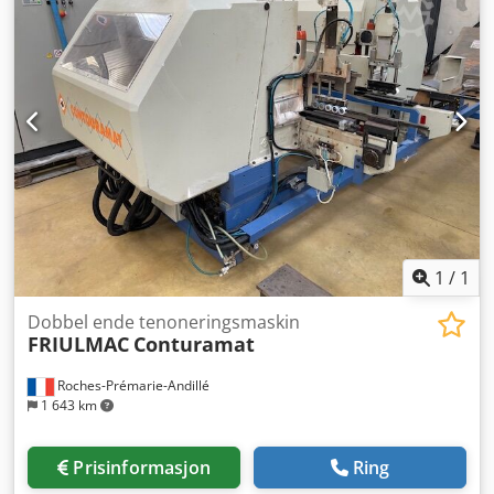
Horisontale borspindler Y: 4 Notfres/sag: 90° svingbar
Hastighet X-akse: 130 m/min Hastighet Y-akse: 80 m/min
Hastighet Z1-akse: 50 m/min Hastighet Z2-akse: 27 m/min
Turtall: 18 000 o/min Demontert - umiddelbart tilgjengelig
1
/
1
Dobbel ende tenoneringsmaskin
FRIULMAC
Conturamat
Roches-Prémarie-Andillé
1 643 km
Prisinformasjon
Ring