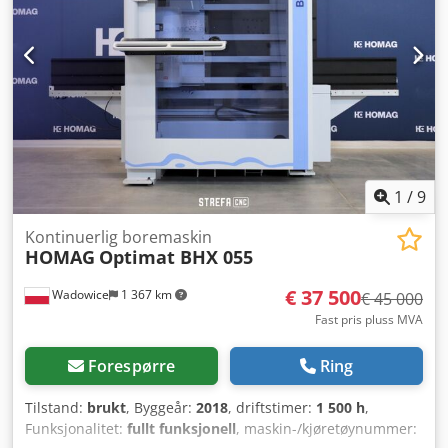
1
/
9
Kontinuerlig boremaskin
HOMAG
Optimat BHX 055
€ 37 500
Wadowice
1 367 km
€ 45 000
Fast pris pluss MVA
Forespørre
Ring
Tilstand:
brukt
, Byggeår:
2018
, driftstimer:
1 500 h
,
Funksjonalitet:
fullt funksjonell
, maskin-/kjøretøynummer: