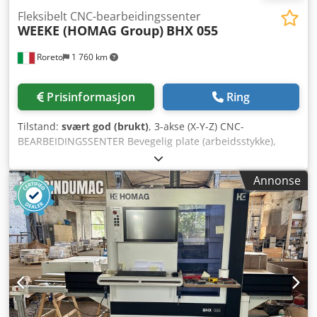
Fleksibelt CNC-bearbeidingssenter
WEEKE (HOMAG Group)
BHX 055
Roreto
1 760 km
Prisinformasjon
Ring
Tilstand:
svært god (brukt)
, 3-akse (X-Y-Z) CNC-
BEARBEIDINGSSENTER Bevegelig plate (arbeidsstykke),
bevegelig arbeidsaggregat Vertikal plate (arbeidsstykke)
Csdeyywcvjpfx Al Rjha Styring POWERCONTROL +
Annonse
POWERTOUCH Programvare: woodWOP Sikkerhetskabinett
for arbeidsaggregatet Nr. 1 festeblokk for arbeidsstykkets
spennhylser i arbeidsområdet Arbeidsstykke-drift med
transportkjede Minste arbeidsstykke dimensjoner (X-Y-Z)
mm 200 x 70 x 12 Største arbeidsstykke dimensjoner (X-Y-Z)
mm 3050 x 850 x 60 Totalt tilkoblet effekt (kW): ca. 11,5
ARBEIDSGRUPPER: Nr. 1 boreaggregat (Effekt (kW) 2,3) med
vertikale spindler: - Nr. 13 uavhengige vertikale
borspindler (V13 High Speed) - Nr. 6 uavhengige