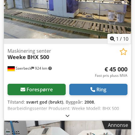
1
/
10
Maskinering senter
Weeke
BHX 500
€ 45 000
Saerbeck
924 km
Fast pris pluss MVA
Forespørre
Ring
Tilstand:
svært god (brukt)
, Byggeår:
2008
,
Bearbeidingssenter Produsent: Weeke Modell: BHX 500
Årsmodell: 2008 Csdeh E Sghepfx Al Rjha Arbeidsområde
X: 2 500 mm Arbeidsområde Y: 1 300 mm Arbeidsområde
Annonse
Z: 4 - 80 mm Antall freseenheter: 2 Antall boreenheter: 2
Vertikale borspindler: 72 Horisontale borspindler X: 16