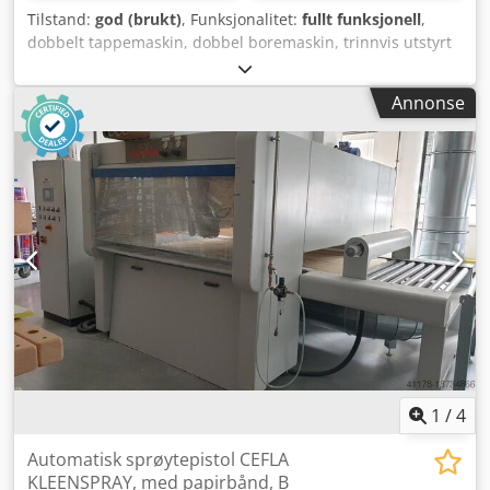
Tilstand:
god (brukt)
, Funksjonalitet:
fullt funksjonell
,
dobbelt tappemaskin, dobbel boremaskin, trinnvis utstyrt
med: 1+1 sager 1+1 freseaggregater 1+1 boreaggregater
maksimal lengde: 2500 mm Chedpfx Alew A A E Ij Rea
Annonse
1
/
4
Automatisk sprøytepistol CEFLA
KLEENSPRAY, med papirbånd, B