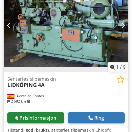
1
/
9
Senterløs slipemaskin
LIDKÖPING
4A
Fuente de Cantos
2 682 km
Prisinformasjon
Ring
Tilstand:
god (brukt)
, senterløs slipemaskin Chjdpfx