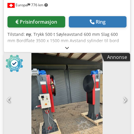
Europa
776 km
Pumpesystem: Aksialpumpe med proporsjonalventil -
Oljebeholder kapasitet: 450 l - Tilbakedriftskraft: 27 t ====
Sylinder - Sylinderdiameter: Ø 440 mm - Stempel
Prisinformasjon
Ring
forlengelse: 200 mm / Ø ==== Styring & betjening Codpfx
Aefxyigsh Ioha - Styresystem: Siemens S7-1200 - Monitor:
Tilstand:
ny
, Trykk 500 t Søyleavstand 600 mm Slag 600
Siemens 9" touch panel - Betjeningspanel: bærbart =====
mm Bordflate 3500 x 1500 mm Avstand sylinder til bord
Rettingsarbeid, bearbeiding av store komponenter,
600 mm Hastighet ned 8 mm/sek Hastighet opp 16 mm/sek
tungmontasje, stålbygg, maskinbygging, vedlikehold,
Bevegelsesområde på bordet 2200 x 900 mm Totalt
spesialapplikasjoner Portalpresse, rettingspresse,
Annonse
effektbehov 30 kW Maskinvekt ca. 28 t 2. STANDARDUTSTYR
hydraulisk presse, industripresse, tunglastpresse,
RAMME - Sveiset stålramme - Ramme og plater
verktøyinnkjøringspresse, tryout presse Ser du etter en
presisjonsfreste med CNC-maskin Cjdjfv Awhjpfx Ah Ieha -
hydraulisk presse tilpasset ditt behov? Kontakt oss for et
Forkrommet sylinder - Arbeidsbord med gjengede hull
individuelt tilbud. Våre hydrauliske presser produseres i
HYDRAULIKK - Hydraulikkpumpe fra Bosch Rexroth -
henhold til tysk maskindirektiv og europeiske
Hydraulisk retningsventil fra Hydrapack eller Badestons -
maskindirektiver (Direktiv 2006/42/EF), samt EC- og EU-
Hydraulikkblokk i henhold til EN-standarder -
sikkerhetsforskrifter. I tillegg overgår våre presser de
Hydraulikkoljetank 1000 liter - Trykkinnstilling via
kanadiske og europeiske sikkerhetskravene, da de også
trykksensor/-regulator ELEKTRISITET - Styreskap i henhold
oppfyller samtlige punkter i den nasjonale brasilianske
til EN-standarder - Alle kabler er merket og oversiktlig
sikkerhetsstandarden NR 12, som bygger på disse. I
organisert - Alle elektriske komponenter fra Siemens
hydraulikksystemene benyttes i hovedsak komponenter fra
BETJENINGSPANEL - Slagstyring i enhver posisjon - X-, Y- og
ledende europeiske produsenter.