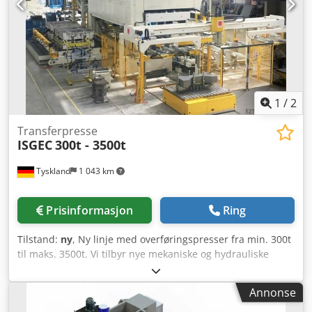
evne fra oss og, der det har vært mulig, fra produsenten.
Opplysningene gis i god tro, men nøyaktigheten kan ikke
garanteres. Disse opplysningene danner derfor ikke noen
form for representasjon eller kontraktsvilkår. Vi anbefaler
at alle viktige detaljer kontrolleres nøye.
1
/
2
Transferpresse
ISGEC
300t - 3500t
Tyskland
1 043 km
Prisinformasjon
Ring
Tilstand:
ny
, Ny linje med overføringspresser fra min. 300t
til maks. 3500t. Vi tilbyr nye mekaniske og hydrauliske
presser for ulike bruksområder, skreddersydd etter dine
behov. Oppgi ditt behov, så utarbeider vi et attraktivt
Annonse
tilbud inkludert installasjon og service. ISGEC har de siste