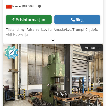
Nanjing
8 009 km
Prisinformasjon
Ring
Tilstand:
ny
, Falserverktøy for Amada/Lvd/Trumpf Chjdpfx
Ahji Hbcws Ija
Annonse