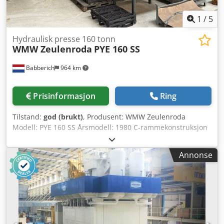
1
/
5
Hydraulisk presse 160 tonn
WMW Zeulenroda
PYE 160 SS
Babberich
964 km
Prisinformasjon
Ring
Tilstand:
god (brukt)
, Produsent: WMW Zeulenroda
Modell: PYE 160 SS Årsmodell: 1980 C-rammekonstruksjon
Verktøyhøyde: 850 mm Tykkelse på pressbord: 100 mm
Klaring (C-siden): 360 mm Cjdpfxewp Nv Hs Ah Isha
Annonse
Spesifikasjoner Metriske enheter US Standard Kapasitet:
160 000 Bordlengde: 1250 mm Bredde bord: 600 mm
Stempelslag: 500 mm Start-hastighet: 100 mm/min
Arbeidshastighet: 10 mm/min Returhastighet: 125 mm/min
Effekt: 22,5 kW Mål (ca.) Lengde: 2150 mm Bredde: 1250
mm Høyde: 3600 mm Vekt: 7500 kg Vennligst merk:
Informasjonen på denne siden er innhentet etter beste