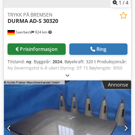
1
/
4
TRYKK PÅ BREMSEN
DURMA
AD-S 30320
Saerbeck
924 km
Prisinformasjon
Ring
Tilstand:
ny
, Byggeår:
2024
, Bøyekraft: 320 t Produksjonsår:
Ny (leveringstid 6–8 uker) Styring: DT 15 Bøylengde: 3050
mm Avstand mellom søyler: 2600 mm Y-hurtighastighet:
160 mm/s Y-arbeidshastighet: 10 mm/s Y-returhastighet:
Annonse
140 mm/s Motorisert bombasje Cedpfefifg Hjx Ah Ieha
Bordlengde: 630 mm Bordbredde: 154 mm Bordhøyde: 900
mm Slag: 365 mm Utsparing (gap): 410 mm 2 støttearmer 2
bakanslagsfingre Kjørehastighet X-akse: 250 mm/s
Arbeidshastighet R-akse (maks.): 140 mm/s Arbeidsområde
R-akse: 250 mm Standardutstyr: Y1, Y2, X (3-akse) Y1, Y2, X
= 650 mm (dobbelt føring, aluminium) D-BEND
programvare for 3D-bøyesimulering og -innstilling Manuell