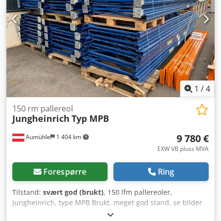
søyleløft-dreieinnretninger tilgjengelig: 500 kg, 1000 kg,
2000 kg, 3000 kg, 5000 kg, 10000 kg, 20000 kg. Be om
tilbud. Codpfx Ajuk Niyeh Ioha
1
/
4
150 rm pallereol
Jungheinrich
Typ MPB
9 780 €
Aumühle
1 404 km
EXW VB pluss MVA
Forespørre
Ring
Tilstand:
svært god (brukt)
, 150 lfm pallereoler,
Jungheinrich, type MPB Brukt, meget god stand, se bilder
Høyde 3,9 m Dybde 110 cm, blå Feltbelastning 8,4 tonn