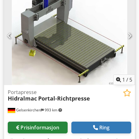
årene levert til mer enn 26 land, blant annet Thailand,
Indonesia, Vietnam, USA, Tyskland, Spania, Frankrike,
Brasil, Ungarn, Mexico, Bangladesh og over 200 presser til
40 japanske kunder. Vi er stolte av å være offisiell
salgspartner siden 2020, og vi ser frem til å høre fra deg.
Chjdpfx Aof Rt Ubeh Ija
1
/
5
Portapresse
Hidralmac
Portal-Richtpresse
Gelsenkirchen
993 km
Prisinformasjon
Ring