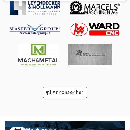
Bjelkelengde 2,7 m, gul Bjelke med kapasitet/hylle 2400 kg
Forhandlingspris: 9.780,- € netto, ekskl. lager Tilbudet
består av: + 52 stk. rammer, forhåndsmontert, dybde 110
cm, høyde 3,9 m + 204 stk. bjelker, lengde 2,8 m, kapasitet
2400 kg/hylle + 408 stk. sikkerhetslåser Codpfx Ahjp Dunfe
Isha + 208 stk. betongankere Sertifikater og dokumentasjon
for belastningskapasitet osv. er selvfølgelig inkludert. Mer
tilbehør finner du i tilbehørskatalogen. Varen er på lager.
Transport og montering kan avtales. Besiktigelse er mulig
etter avtale. Mer informasjon på forespørsel. Vi har over
5000 lfm pallereoler på lager fra en rekke produsenter.
(Endringer og feil i tekniske data, spesifikasjoner og priser
samt mellomsalg forbeholdes! Se våre generelle vilkår, alle
priser ekskl. mva., ekskl. lager) Lenox Trading – Topp
lagerteknikk og tunglastreoler, brukt og nytt Beskrivelse:
Annonser her
Ser du etter høykvalitets lagerreoler til salgs? Lenox
Trading er en av de største forhandlerne av nye og brukte
lagerreoler i hele DACH-området (Østerrike, Tyskland,
Sveits), med rundt 100 egne ansatte. ⚡ RASK LEVERING: •
Over 10 000 løpemeter reoler er tilgjengelig for rask
levering • 20 000 m² lagerplattformer og
stålkonstruksjonsplattformer er umiddelbart tilgjengelig •
Machineseeker