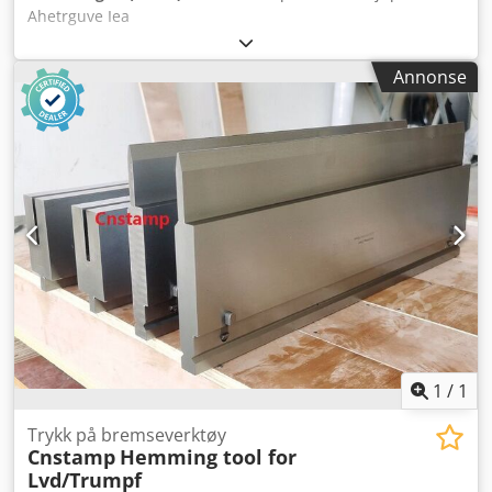
Ahetrguve Iea
Annonse
1
/
1
Trykk på bremseverktøy
Cnstamp
Hemming tool for
Lvd/Trumpf