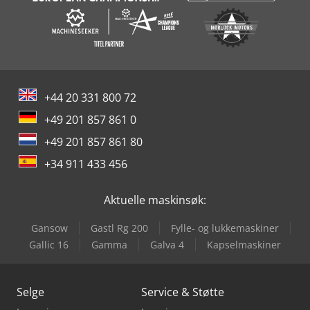
egne ansatte: katalogisering, klargjøring av kontor,
inspeksjon, utlevering av varer, logistikk, demontering og
grundig rydding. Enten du fant oss gjennom søk etter
tunglastreoler eller er på utkikk etter en galvanisert
tunglastreol / et tunglastreol-system – vi garanterer de
beste betingelsene. Kontakt oss for et uforpliktende tilbud!
+44 20 331 800 72
+49 201 857 861 0
+49 201 857 861 80
+34 911 433 456
Aktuelle maskinsøk:
Gansow
Gastl Rg 200
Fylle- og lukkemaskiner
Gallic 16
Gamma
Galva 4
Kapselmaskiner
Selge
Service & Støtte