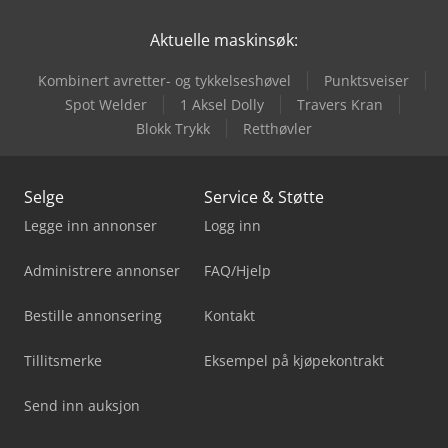
Aktuelle maskinsøk:
Kombinert avretter- og tykkelseshøvel
Punktsveiser
Spot Welder
1 Aksel Dolly
Travers Kran
Blokk Trykk
Retthøvler
Selge
Service & Støtte
Legge inn annonser
Logg inn
Administrere annonser
FAQ/Hjelp
Bestille annonsering
Kontakt
Tillitsmerke
Eksempel på kjøpekontrakt
Send inn auksjon