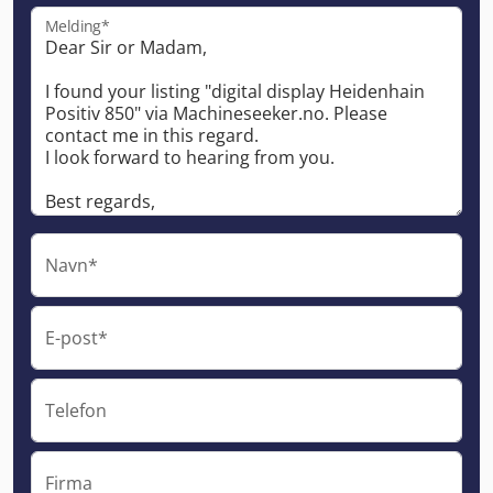
Melding*
Navn*
E-post*
Telefon
Firma