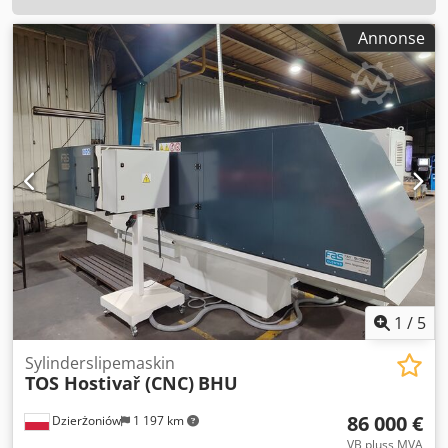
Annonse
1
/
5
Sylinderslipemaskin
TOS Hostivař (CNC)
BHU
86 000 €
Dzierżoniów
1 197 km
VB pluss MVA