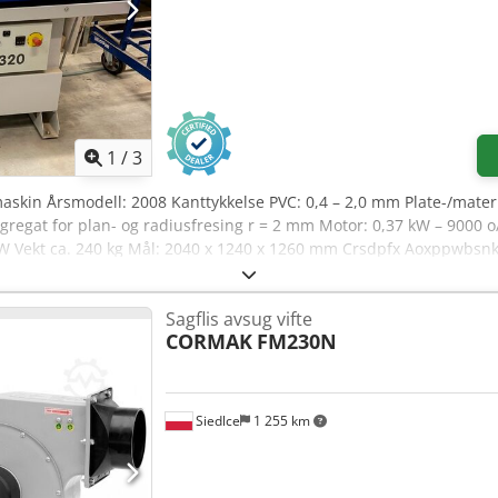
1
/
3
maskin Årsmodell: 2008 Kanttykkelse PVC: 0,4 – 2,0 mm Plate-/mater
regat for plan- og radiusfresing r = 2 mm Motor: 0,37 kW – 9000 o
kW Vekt ca. 240 kg Mål: 2040 x 1240 x 1260 mm Crsdpfx Aoxppwbsnkjf
Sagflis avsug vifte
CORMAK
FM230N
Siedlce
1 255 km