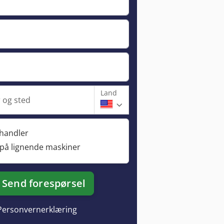
Land
og sted
rhandler
 på lignende maskiner
Send forespørsel
Personvernerklæring