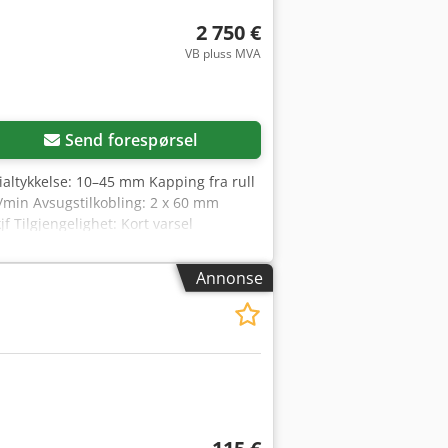
2 750 €
VB pluss MVA
Send forespørsel
ialtykkelse: 10–45 mm Kapping fra rull
/min Avsugstilkobling: 2 x 60 mm
 Tilgjengelighet: Kort varsel
Annonse