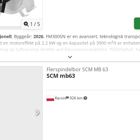
ringsfundament - 1-faset motor 230V Ekstrautstyr: - Fleksible sla
mdreininger: 2950 o/min Avsugskapasitet: 1000 m³/t Innsugsstuss
230 V / 50 Hz Mål (L x B x H): 430 x 400 x 340 mm Vekt: 15 kg
1
/
5
jonell
, Byggeår:
2026
, FM300SN er en avansert, teknologisk transpor
 Med en motoreffekt på 2,2 kW og en kapasitet på 3900 m³/t er enhete
ering og luftrensing direkte ved forurensningskilden. Pålitelighet, h
 til et utmerket valg for profesjonelle trebearbeidingsbedrifter. H
kkskapasitet 3900 m³/t – effektiv fjerning av spon, flis og støv - Vif
Flerspindelbor SCM MB 63
 innsugstusser – 1×150 mm og 3×100 mm for samtidig tilkobling av fl
SCM
mb63
og tilpasset industrielle forhold Konstruksjon og teknologi FM30
motstand mot støt, vibrasjoner og intensiv bruk. Den aluminiumsimp
 og lavt energitap. Viften er beregnet for drift med trefasespenning 
overbelastning av systemet. Systemet av innsugstusser med dimens
Karsin
926 km
r bruke reduksjoner etter behov i avsugssystemet. Presisjon og ytel
d høye støvnivåer. Nøyaktig utformede aerodynamiske egenskaper ga
nleggene. Dette sørger for ikke bare et rent arbeidsmiljø, men forle
ring for prosessstøv. Bruksområder FM300SN er ideell der effekti
rlig anbefalt for: - Snekkerverksteder - Møbelfabrikker - Produksj
mer i produksjonshaller Kompatibel med maskiner som: - Høvler og 