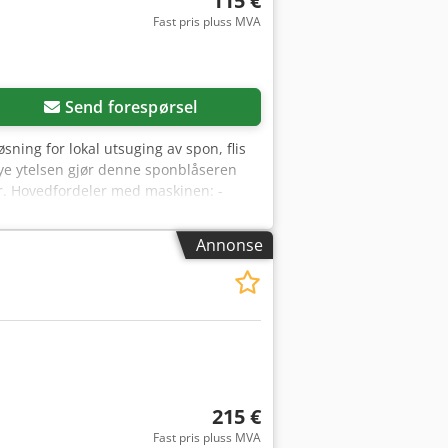
115 €
Fast pris pluss MVA
Send forespørsel
sning for lokal utsuging av spon, flis
ye ytelsen gjør denne sponblåseren
ner. Hovedfordeler med maskinen: -
0,75 kW motor – gir tilstrekkelig
 - Innsugsstuss med diameter 100 mm –
Annonse
ontering på ulike arbeidsstasjoner
å motorakselen. Denne konstruksjonen
 gir stabil drift selv under
 noe som muliggjør universell bruk i
esignet for høy effektivitet i transport
oe som muliggjør kontinuerlig drift selv
 ved snekkermaskiner. Bruksområder:
ererer støv. Den kan jobbe
215 €
maskiner: - Høvler og avrettere -
Fast pris pluss MVA
: - Pulverlakkert stålhus -