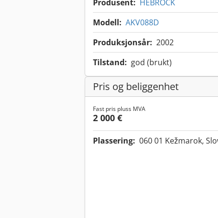
Produsent:
HEBROCK
Modell:
AKV088D
Produksjonsår:
2002
Tilstand:
god (brukt)
Pris og beliggenhet
Fast pris pluss MVA
2 000 €
Plassering:
060 01 Kežmarok, Sl