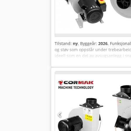
Tilstand:
ny
, Byggeår:
2026
, Funksjonal
og støv som oppstår under trebearbei
ideell som en del av avsugsanlegg i sn
Effektiv sponavsug – kapasitet på 1000 m
dreiemoment med lavt energiforbruk - 
gjør tilkobling til vanlige maskiner og i
Konstruksjon og teknologi: FM 230N-vif
eliminerer effekttap fra girsystemer og
kontinuerlig bruk. Den elektriske moto
de fleste verksteder uten behov for tref
av luft med lette fraksjoner av tre. De
med store mengder flis og spon. Den e
FM 230N brukes i snekkerverksteder, 
frittstående eller være en del av et st
Tykkelseshøvler - Spindelmaskiner - Ka