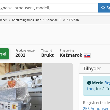
S
kiner
Kantlimingsmaskiner
Annonse-ID: A18472656
Produksjonsår
Tilstand
Plassering
rsel
2002
Brukt
Kežmarok
Tilbyder
Merk:
Reg
inn,
for å få
Registrert sid
256 Annonser 