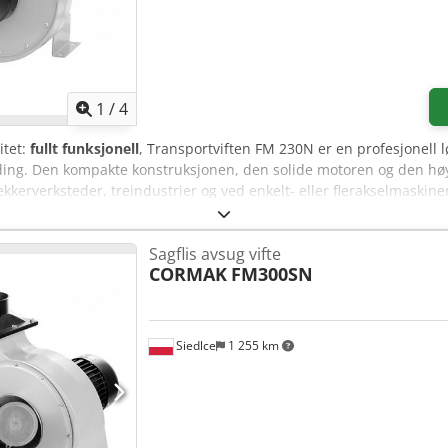
1
/
4
itet:
fullt funksjonell
, Transportviften FM 230N er en profesjonell lø
ding. Den kompakte konstruksjonen, den solide motoren og den hø
ekkerverksteder, treindustrier og ved enkelt- eller flerakselmaski
³/t sikrer effektiv fjerning av forurensninger fra arbeidsplassen - 
Høyt rotasjonstall – 2950 o/min gir kraftig luftgjennomstrømning
Sagflis avsug vifte
nstallasjoner enkel - Lav vekt (14 kg) – letter fleksibel flytting og m
CORMAK
FM300SN
ten har et lukket, sveiset stålhus med en vifte montert direkte p
 minimerer vibrasjoner. Huset er optimalisert for luftstrøm, noe som
ren drives av 230V og fungerer med en standard frekvens på 50 Hz,
aset strømtilkobling. Presisjon og arbeidsytelse: FM 230N-viften er d
Siedlce
1 255 km
t optimaliserte viftehjulet og luftkanalen minimerer luftmotstand, n
gner seg både som en transportvifte for spon og som lokal blåser
møbelfabrikker og produksjonssteder som bruker maskiner som gen
ørre utsugingssystem. Spesielt anbefalt som sponavsug for følgende 
ntbåndmaskiner Crjdpfxsvu Ad Aj Anksf - Sirkelsager Standardutstyr