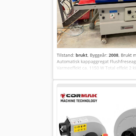
Tilstand:
brukt
, Byggeår:
2008
, Brukt 
Automatisk kappaggregat Flushfreseagg
Varmeeffekt ca. 1150 W Total effekt 2 
Plassering: Flörsheim