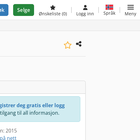
øk
Selge
Språk
Ønskeliste
(0)
Logg inn
Meny
istrer deg gratis eller logg
 tilgang til all informasjon.
en: 2015
på nett