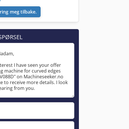
ring meg tilbake.
SPØRSEL