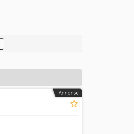
e
Annonse