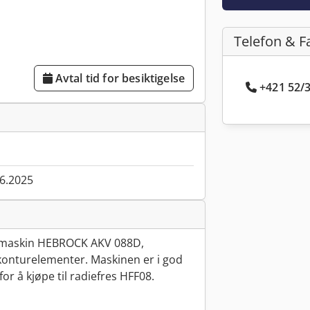
Telefon & F
Avtal tid for besiktigelse
+421 52/3
06.2025
memaskin HEBROCK AKV 088D,
konturelementer. Maskinen er i god
or å kjøpe til radiefres HFF08.