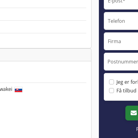
E-post*
Telefon
Firma
Postnummer 
Jeg er fo
owakei
Få tilbud