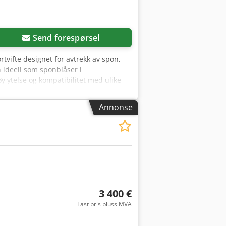
nger, Ø 100 mm - Støvoppsamlersekker
 diameter: 100 mm Utblåsstuss
Send forespørsel
tvifte designet for avtrekk av spon,
n ideell som sponblåser i
øy ytelse og kompatibilitet med ulike
ovedfordeler - 2,2 kW motor – egnet for
tehastighet på 2850 o/min – optimal
Annonse
ere maskiner - Stålchassis –
0SN er bygget på en sveiset ramme av
elleren er montert direkte på
på 400 V / 50 Hz, noe som gir stabil
jonene 3×100 mm og 1×150 mm lar deg
se FM300SN utmerker seg ved effektiv
ranterer konstant luftstrøm og
nger også levetiden på tilkoblede
3 400 €
ve avsugssystemer for spon og flis
Fast pris pluss MVA
on av plater og massive
justeringshøvler - Tykkelseshøvler -