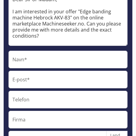
Navn*
E-post*
Telefon
Firma
Land