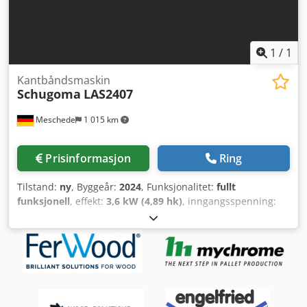
1
/
1
Kantbåndsmaskin
Schugoma
LAS2407
Meschede
1 015 km
Prisinformasjon
Ring
Tilstand:
ny
, Byggeår:
2024
, Funksjonalitet:
fullt
funksjonell
, effekt:
3,6 kW (4,89 hk)
, inngangsspenning:
230 V
, type innstrømsstrøm:
Klimaanlegg
, kanttykkelse
(maks.):
3 mm
, høydereguleringstype:
mekanisk
, totalvekt:
11 kg
, trykklufttilkobling:
6 stang
, arbeidshøyde:
65 mm
,
Den perfekte nullfuge Dkodpfxor H Eals Aixjr - for laserkant
/ hot-air-kanter / koekstruderte kanter - Opptil 65 mm
kanthøyde - Opptil 3 mm kanttykkelse - Mobil eller
stasjonær bruk - Verktøyløs omstilling - Opptil 3 mm