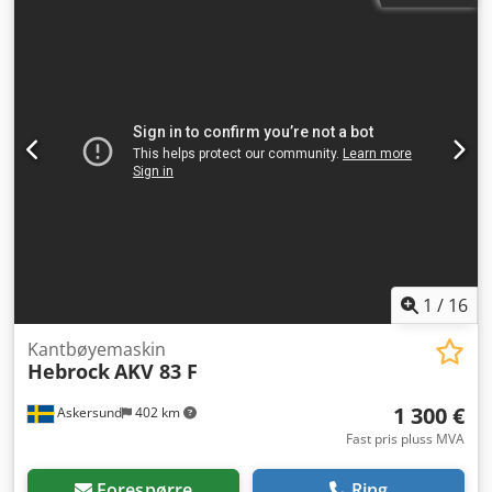
1
/
16
Kantbøyemaskin
Hebrock
AKV 83 F
1 300 €
Askersund
402 km
Fast pris pluss MVA
Forespørre
Ring