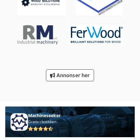
kanttykkelse - ca. 4 minutters oppvarmingstid - 230 V / 50
Hz
Annonser her
Machineseeker
Gratis i butikken