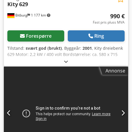
Kity
629
990 €
Bitburg
1 177 km
Fast pris pluss MVA
Forespørre
Ring
Tilstand:
svært god (brukt)
, Byggeår:
2001
, Kity dreiebenk
629 Motor: 2,2 kW / 400 volt Bordstørrelse: ca. 580 x 715
mm Presist justerbart freseanlegg Spindel kan svinges fra
+30° til -5° Høyre/venstregang på fresekonen Turtall:
Annonse
4800/6400/8700 o/min Spindelvandring: 130 mm
Verktøydiameter opptil Ø 180 mm Avsugstilkobling: 2 x 100
mm Plassering: fra lager 54634 Bitburg Djdpfxjr Id S Ee
Aixokr - umiddelbart tilgjengelig -