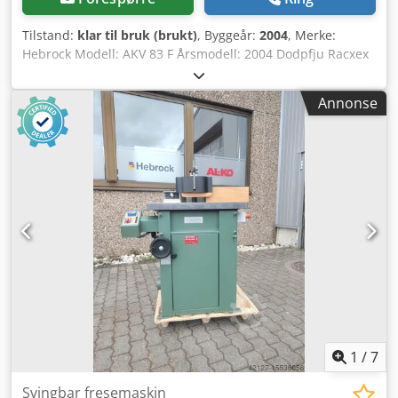
Tilstand:
klar til bruk (brukt)
, Byggeår:
2004
, Merke:
Hebrock Modell: AKV 83 F Årsmodell: 2004 Dodpfju Racxex
Aixjkr Maskinnummer: 10759 Tekniske data: Emnetykkelse:
fra 10 til 50 mm Matinghastighet: 3 - 4 m/min Elektrisk
Annonse
tilkobling: 220/380 Volt, 50 Hz. Effekt: 3 kW Mål: 1750 x 800
x 1250 mm (komplett) Vekt: ca. 95 kg. Oppvarming: 3 kW,
trinnløs elektronisk temperaturregulering, 0 - 650 °C
Motor: 3,5 kW Lager nr.: 2002311BXA
1
/
7
Svingbar fresemaskin