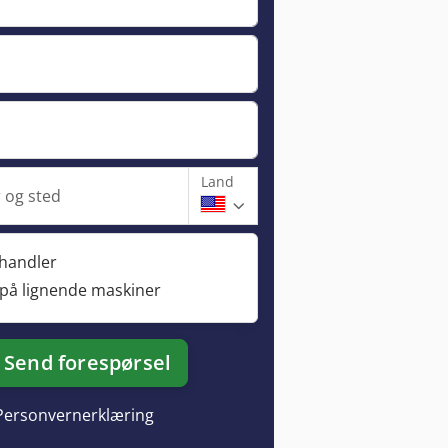
Land
og sted
rhandler
 på lignende maskiner
Send forespørsel
Personvernerklæring