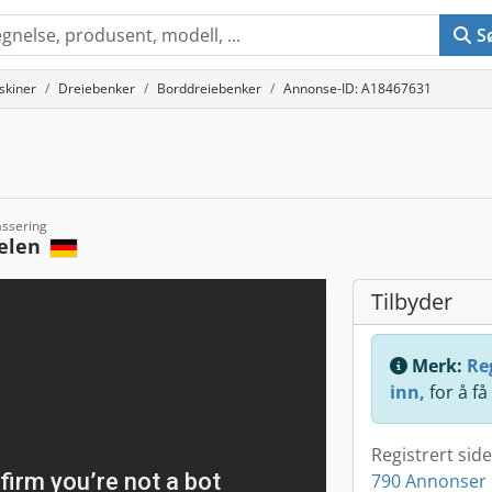
S
skiner
Dreiebenker
Borddreiebenker
Annonse-ID: A18467631
assering
elen
Tilbyder
Merk:
Reg
inn,
for å få
Registrert sid
790 Annonser 