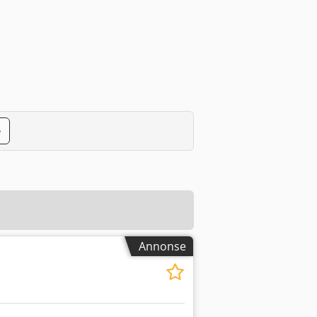
e
Annonse