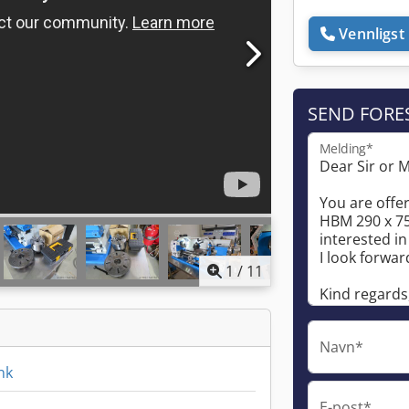
Vennligst 
SEND FORE
Melding*
1
/
11
Navn*
nk
E-post*