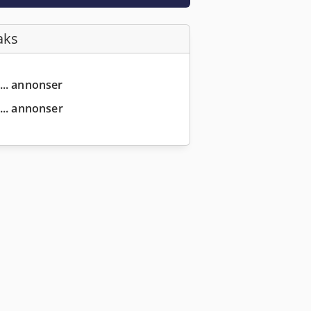
aks
... annonser
... annonser