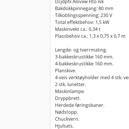
Dcjdpfx Alovxw Hto Isk
Bakdokkpinnegang: 80 mm
Tilkoblingsspenning: 230 V
Total effektbehov: 1,5 kW
Maskinvekt ca.: 0,34 t
Plassbehov ca.: 1,3 x 0,75 x 0,7 m
Lengde- og tverrmating.
3-bakkeskrustikke 160 mm.
4-bakkeskrustikke 160 mm.
Planskive.
4-veis verktøyholder med 4 stk. v
2 stk. lunetter.
Maskinlampe.
Dryppbrett.
Herdede føringsbaner.
Nødstopp.
Chuckvern.
Hjulsats.