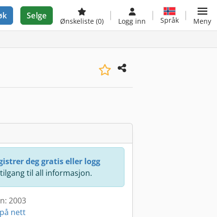
øk
Selge
Språk
Ønskeliste
(0)
Logg inn
Meny
istrer deg gratis eller logg
 tilgang til all informasjon.
en: 2003
på nett