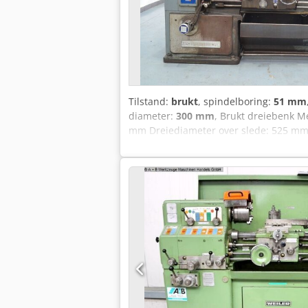
Tilstand:
brukt
, spindelboring:
51 mm
diameter:
300 mm
, Brukt dreiebenk M
mm Dreiediameter over slede: 525 mm D
Bredde på vange: 400 mm Inkluderer: - 
verktøyholdere - Aurki digitalt målesy