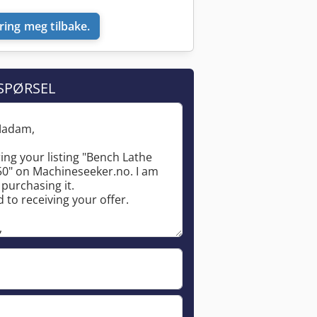
ring meg tilbake.
SPØRSEL