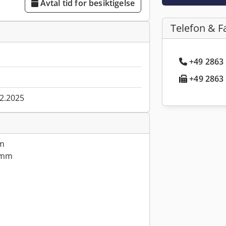
Avtal tid for besiktigelse
Telefon & F
+49 2863 
+49 2863 
02.2025
mm
0 mm