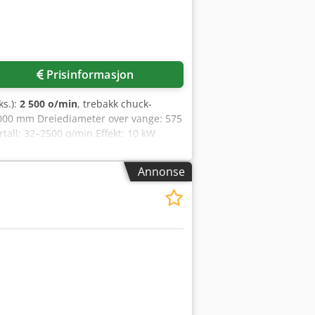
Prisinformasjon
ks.):
2 500 o/min
, trebakk chuck-
.000 mm Dreiediameter over vange: 575
all: 32–2500 o/min Effekt: 10 kW
igvekslende revolver med 3
ed kjølevæskesystem
Annonse