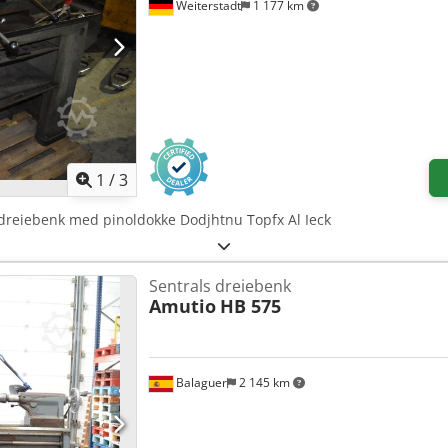
Weiterstadt
1 177 km
1
/
3
 dreiebenk med pinoldokke Dodjhtnu Topfx Al Ieck
Sentrals dreiebenk
Amutio
HB 575
Balaguer
2 145 km